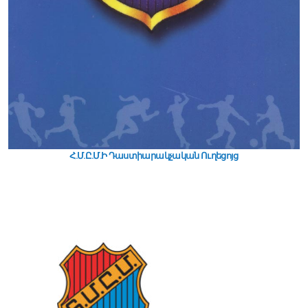
Հ.Մ.Ը.Մ.Ի Դաստիարակչական Ուղեցոյց