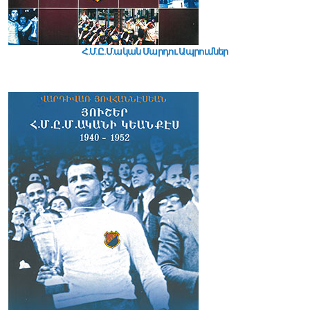
Հ.Մ.Ը.Մ.ական Մարդու Ապրումներ