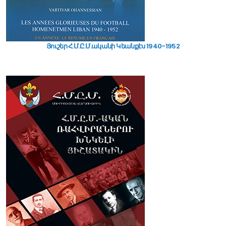
Յուշեր Հ.Մ.Ը.Մ.ականի Կեանքէս 1940-1952