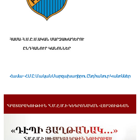
Համա-Հ.Մ.Ը.Մ.ական Մարզախաղերու Ընդհանուր Կանոններ