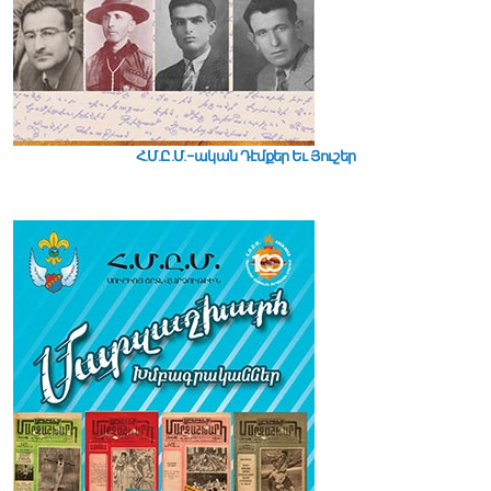
Հ.Մ.Ը.Մ.-ական Դէմքեր Եւ Յուշեր