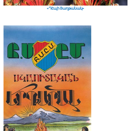
«Դէպի Յաղթանակ»