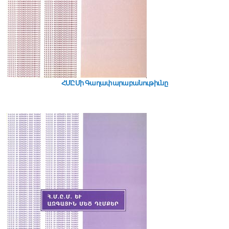
ՀՄԸՄի Գաղափարաբանութիւնը