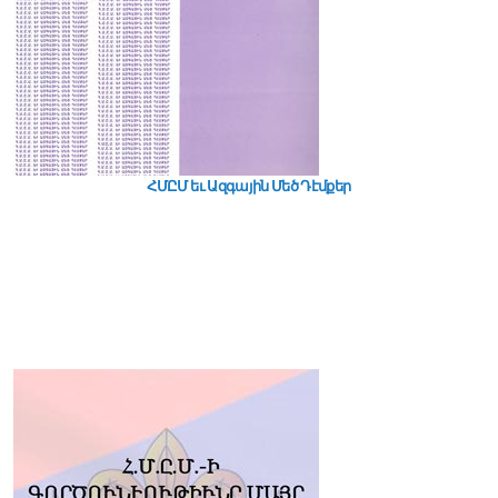
ՀՄԸՄ եւ Ազգային Մեծ Դէմքեր