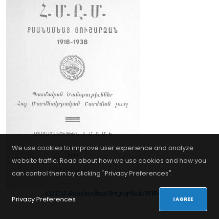
Privacy Policy
Վերջին Լուրեր
La Gran Ceremonia de Apertura de...
RESULTADOS DEL SORTEO DE LOS EQUIPOS...
SEGUNDA REUNIÓN EN LÍNEA DE MAESTROS...
We use cookies to improve user experience and analyze
website traffic. Read about how we use cookies and how you
can control them by clicking "Privacy Preferences".
© 2026. All Rights Reserved - Developed by
iDoWeb
Հ.Մ.Ը.Մ. Քսանամեայ Յուշարձան 1918-1938
Privacy Preferences
I AGREE