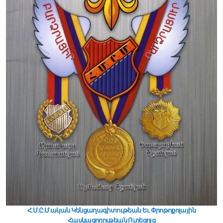
Հ.Մ.Ը.Մ.ական Կենցաղագիտութեան Եւ Փրոթոքոլային
Հասկացողութեան Ուղեցոյց