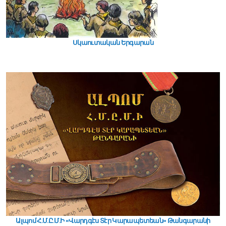
Սկաուտական Երգարան
Ալպոմ Հ.Մ.Ը.Մ.Ի «Վարդգէս Տէր Կարապետեան» Թանգարանի