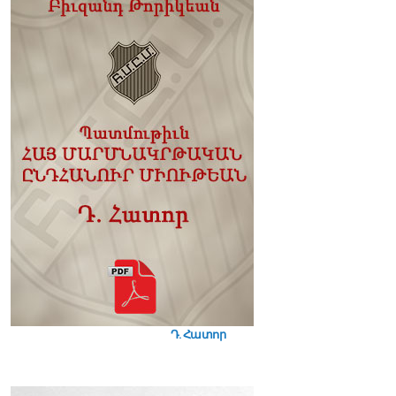
CONTACT INFO
SUBSCRIBE NEWSLETTER
Get all the latest information on events, sales and offers. Sign up for
newsletter:
SUBSCRIBE
Դ. Հատոր
USEFUL LINKS
Terms of Service