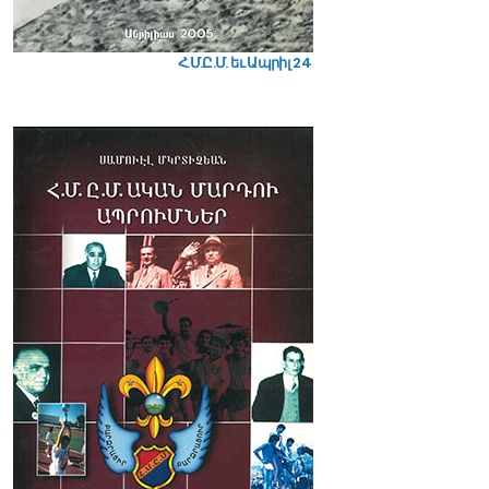
Հ.Մ.Ը.Մ. եւ Ապրիլ 24