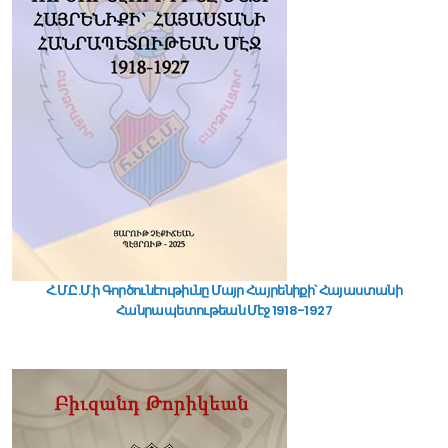
Հ.Մ.Ը.Մ.ի Գործունէութիւնը Մայր Հայրենիքի՝ Հայաստանի
Հանրապետութեան Մէջ 1918-1927