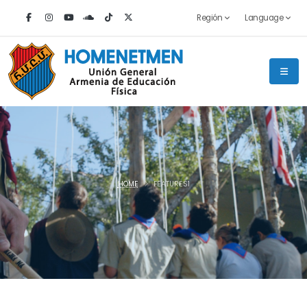
Región
Language
HOME
FEATURES1