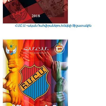
Հ.Մ.Ը.Մ.-ական Ռահվիրաներու Խնկելի Յիշատակին