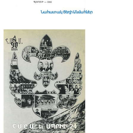
Նահատակ Ցեղի Անմահներ