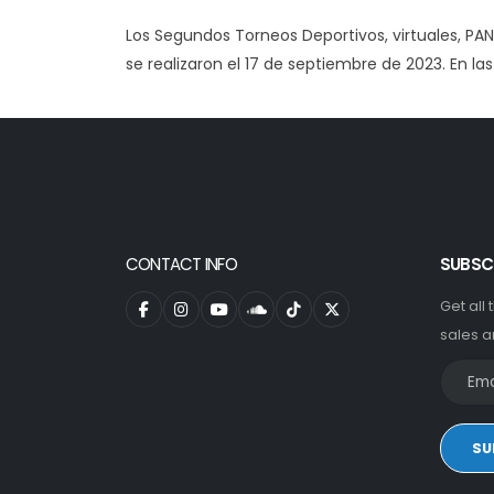
Los Segundos Torneos Deportivos, virtuales, P
se realizaron el 17 de septiembre de 2023. En l
CONTACT INFO
SUBSC
Get all
sales a
SU