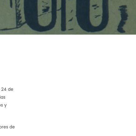
l 24 de
ias
os y
ores de