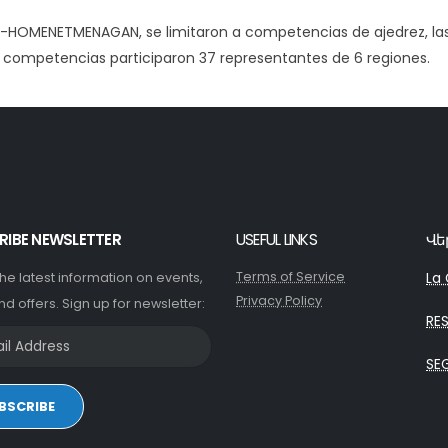
AN-HOMENETMENAGAN, se limitaron a competencias de ajedrez, la
as competencias participaron 37 representantes de 6 regiones.
RIBE NEWSLETTER
USEFUL LINKS
Վե
Terms of Service
La 
 the latest information on events,
Privacy Policy
nd offers. Sign up for newsletter:
RE
SE
BSCRIBE