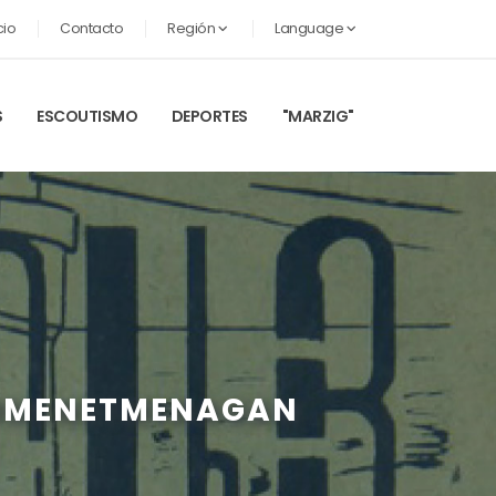
cio
Contacto
Región
Language
S
ESCOUTISMO
DEPORTES
"MARZIG"
HOMENETMENAGAN