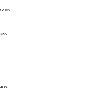
 o las
 cada
pases