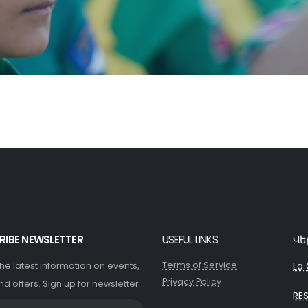
RIBE NEWSLETTER
USEFUL LINKS
Վե
Terms of Service
La 
 the latest information on events,
Privacy Policy
nd offers. Sign up for newsletter:
RE