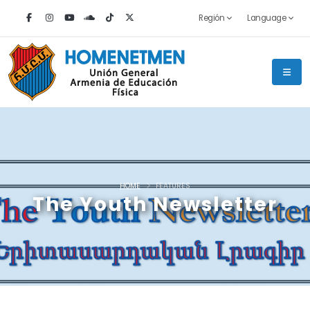
Región
Language
HOME
FEATURES
The Youth Newsletter