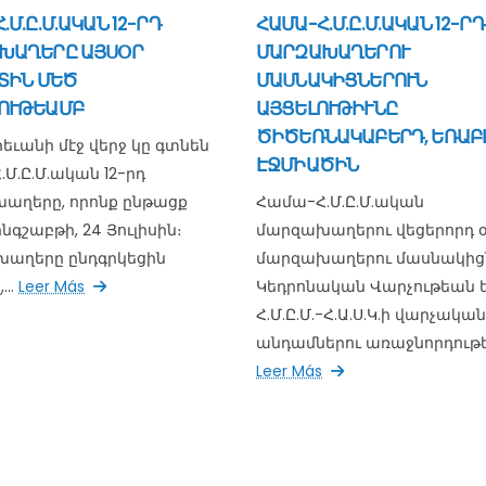
.Մ.Ը.Մ.ԱԿԱՆ 12-ՐԴ
ՀԱՄԱ-Հ.Մ.Ը.Մ.ԱԿԱՆ 12-ՐԴ
ԽԱՂԵՐԸ ԱՅՍՕՐ
ՄԱՐԶԱԽԱՂԵՐՈՒ
ՏԻՆ ՄԵԾ
ՄԱՍՆԱԿԻՑՆԵՐՈՒՆ
ՈՒԹԵԱՄԲ
ԱՅՑԵԼՈՒԹԻՒՆԸ
ԾԻԾԵՌՆԱԿԱԲԵՐԴ, ԵՌԱԲԼ
րեւանի մէջ վերջ կը գտնեն
ԷՋՄԻԱԾԻՆ
Մ.Ը.Մ.ական 12-րդ
աղերը, որոնք ընթացք
Համա-Հ.Մ.Ը.Մ.ական
նգշաբթի, 24 Յուլիսին։
մարզախաղերու վեցերորդ օ
աղերը ընդգրկեցին
մարզախաղերու մասնակիցն
...
Leer Más
Կեդրոնական Վարչութեան ե
Հ.Մ.Ը.Մ.-Հ.Ա.Ս.Կ.ի վարչական
անդամներու առաջնորդութեա
Leer Más