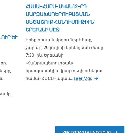
ՀԱՄԱ-ՀՄԸՄ-ԱԿԱՆ 12-ՐԴ
ՄԱՐԶԱԽԱՂԵՐՈՒ ԲԱՑՄԱՆ
ՄԵԾԱՇՈՒՔ ՀԱՆԴԻՍՈՒԹԻՒՆ`
ԵՐԵՒԱՆԻ ՄԷՋ
ՈՒՐ ԵՒ
Երեք օրուան մրցումներէ ետք,
շաբաթ, 26 յուլիսի երեկոյեան ժամը
7:30-ին, Երեւանի
րը,
«Հանրապետութեան»
երը,
հրապարակին վրայ տեղի ունեցաւ
ւ
համա-ՀՄԸՄ-ական...
Leer Más
մբ,...
VER TODAS LAS NOTICIAS