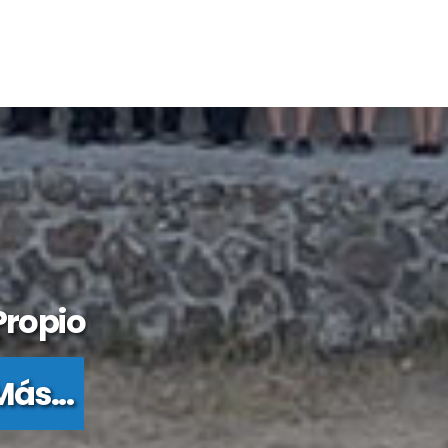
Propio
ás...