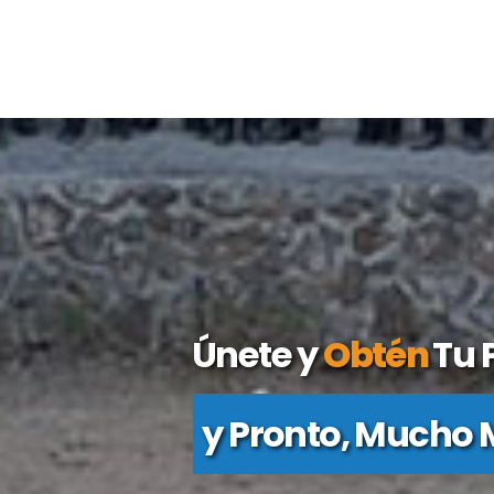
Únete y
Obtén
Tu 
y Pronto, Mucho M