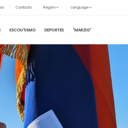
cio
Contacto
Región
Language
S
ESCOUTISMO
DEPORTES
"MARZIG"