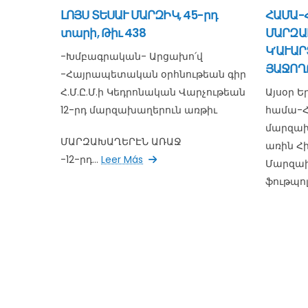
ԼՈՅՍ ՏԵՍԱՒ ՄԱՐԶԻԿ, 45-րդ
ՀԱՄԱ-Հ
տարի, Թիւ 438
ՄԱՐԶԱ
Կ’ԱՒԱՐ
-Խմբագրական- Արցախո՛վ
ՅԱՋՈՂ
-Հայրապետական օրհնութեան գիր
Հ.Մ.Ը.Մ.ի Կեդրոնական Վարչութեան
Այսօր Ե
12-րդ մարզախաղերուն առթիւ
համա-Հ.
մարզախ
ՄԱՐԶԱԽԱՂԵՐԷՆ ԱՌԱՋ
առին Հի
-12-րդ...
Leer Más
Մարզախ
ֆութպոլ,