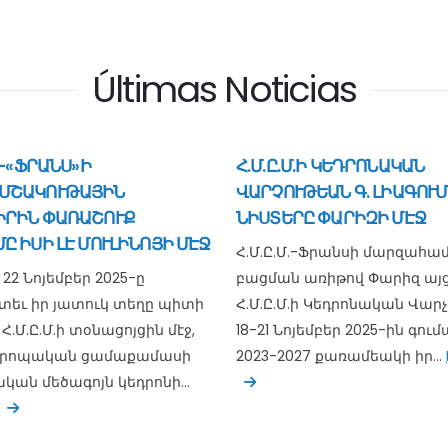
Últimas Noticias
Մ.-«ՖՐԱՆՍ»Ի
Հ.Մ.Ը.Մ.Ի ԿԵԴՐՈՆԱԿԱՆ
ՄՇԱԿՈՒԹԱՅԻՆ
ՎԱՐՉՈՒԹԵԱՆ Գ. ԼԻԱԳՈՒ
ԻՐԻՆ ՓԱՌԱՇՈՒՔ
ՆԻՍՏԵՐԸ ՓԱՐԻԶԻ ՄԷՋ
Ը ԻՍԻ ԼԷ ՄՈՒԼԻՆՈՅԻ ՄԷՋ
Հ.Մ.Ը.Մ.-Ֆրանսի մարզահա
22 Նոյեմբեր 2025-ը
բացման առիթով Փարիզ այց
ետեւ իր յատուկ տեղը պիտի
Հ.Մ.Ը.Մ.ի Կեդրոնական Վարչ
 Հ.Մ.Ը.Մ.ի տօնացոյցին մէջ,
18-21 Նոյեմբեր 2025-ին գու
եւրոպական ցամաքամասի
2023-2027 քառամեակի իր...
.ական մեծագոյն կեդրոնի...