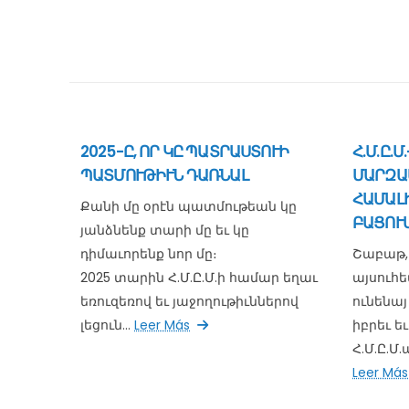
2025-Ը, ՈՐ ԿԸ ՊԱՏՐԱՍՏՈՒԻ
Հ.Մ.Ը.
ՊԱՏՄՈՒԹԻՒՆ ԴԱՌՆԱԼ
ՄԱՐԶԱ
ՀԱՄԱԼ
Քանի մը օրէն պատմութեան կը
ԲԱՑՈՒՄ
յանձնենք տարի մը եւ կը
դիմաւորենք նոր մը։
Շաբաթ, 
2025 տարին Հ.Մ.Ը.Մ.ի համար եղաւ
այսուհ
եռուզեռով եւ յաջողութիւններով
ունենայ
լեցուն...
Leer Más
իբրեւ 
Հ.Մ.Ը.Մ
Leer Más