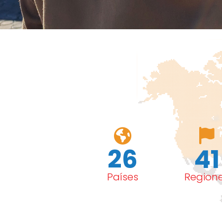
26
41
Países
Region