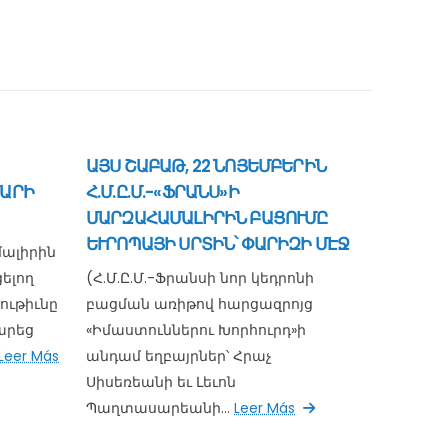
ԱՅՍ ՇԱԲԱԹ, 22 ՆՈՅԵՄԲԵՐԻՆ
ՄԱՐԻ
Հ.Մ.Ը.Մ.-«ՖՐԱՆՍ»Ի
ՄԱՐԶԱՀԱՄԱԼԻՐԻՆ ԲԱՑՈՒՄԸ
ԵՒՐՈՊԱՅԻ ՍՐՏԻՆ՝ ՓԱՐԻԶԻ ՄԷՋ
մալիրին
ելող
(Հ.Մ.Ը.Մ.-Ֆրանսի նոր կեդրոնի
ութիւնը
բացման առիթով հարցազրոյց
մարեց
«Իմաստուններու Խորհուրդ»ի
Leer Más
անդամ եղբայրներ՝ Հրաչ
Սիսեռեանի եւ Լեւոն
Պաղտասարեանի...
Leer Más