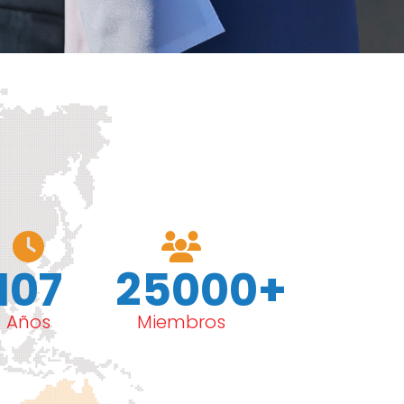
107
25000+
Años
Miembros