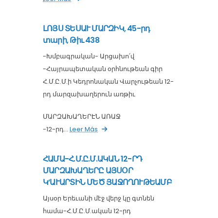
ԼՈՅՍ ՏԵՍԱՒ ՄԱՐԶԻԿ, 45-րդ
տարի, Թիւ 438
-Խմբագրական- Արցախո՛վ
-Հայրապետական օրհնութեան գիր
Հ.Մ.Ը.Մ.ի Կեդրոնական Վարչութեան 12-
րդ մարզախաղերուն առթիւ
ՄԱՐԶԱԽԱՂԵՐԷՆ ԱՌԱՋ
-12-րդ...
Leer Más
ՀԱՄԱ-Հ.Մ.Ը.Մ.ԱԿԱՆ 12-ՐԴ
ՄԱՐԶԱԽԱՂԵՐԸ ԱՅՍՕՐ
Կ’ԱՒԱՐՏԻՆ ՄԵԾ ՅԱՋՈՂՈՒԹԵԱՄԲ
Այսօր Երեւանի մէջ վերջ կը գտնեն
համա-Հ.Մ.Ը.Մ.ական 12-րդ