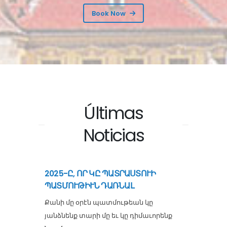
Book Now
Últimas
Noticias
2025-Ը, ՈՐ ԿԸ ՊԱՏՐԱՍՏՈՒԻ
ՊԱՏՄՈՒԹԻՒՆ ԴԱՌՆԱԼ
Քանի մը օրէն պատմութեան կը
յանձնենք տարի մը եւ կը դիմաւորենք