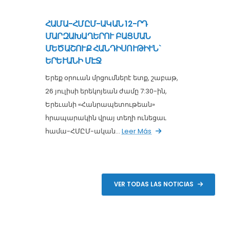
ՀԱՄԱ-ՀՄԸՄ-ԱԿԱՆ 12-ՐԴ
ՄԱՐԶԱԽԱՂԵՐՈՒ ԲԱՑՄԱՆ
ՄԵԾԱՇՈՒՔ ՀԱՆԴԻՍՈՒԹԻՒՆ`
ԵՐԵՒԱՆԻ ՄԷՋ
Երեք օրուան մրցումներէ ետք, շաբաթ,
26 յուլիսի երեկոյեան ժամը 7:30-ին,
Երեւանի «Հանրապետութեան»
հրապարակին վրայ տեղի ունեցաւ
համա-ՀՄԸՄ-ական...
Leer Más
VER TODAS LAS NOTICIAS