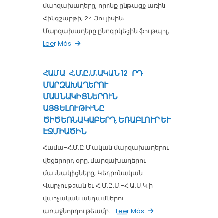
մարզախաղերը, որոնք ընթացք առին
Հինգշաբթի, 24 Յուլիսին։
Մարզախաղերը ընդգրկեցին ֆութպոլ,...
Leer Más
ՀԱՄԱ-Հ.Մ.Ը.Մ.ԱԿԱՆ 12-ՐԴ
ՄԱՐԶԱԽԱՂԵՐՈՒ
ՄԱՍՆԱԿԻՑՆԵՐՈՒՆ
ԱՅՑԵԼՈՒԹԻՒՆԸ
ԾԻԾԵՌՆԱԿԱԲԵՐԴ, ԵՌԱԲԼՈՒՐ ԵՒ
ԷՋՄԻԱԾԻՆ
Համա-Հ.Մ.Ը.Մ.ական մարզախաղերու
վեցերորդ օրը, մարզախաղերու
մասնակիցները, Կեդրոնական
Վարչութեան եւ Հ.Մ.Ը.Մ.-Հ.Ա.Ս.Կ.ի
վարչական անդամներու
առաջնորդութեամբ,...
Leer Más