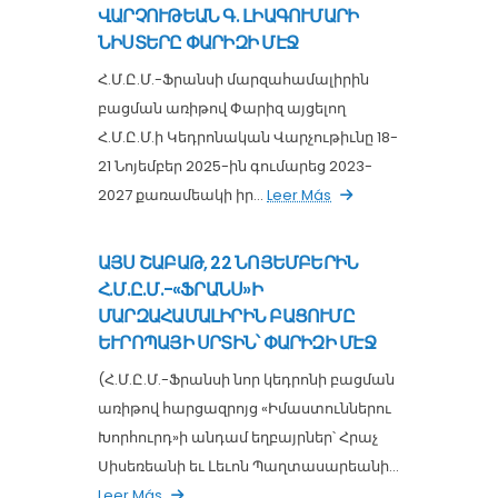
ՎԱՐՉՈՒԹԵԱՆ Գ. ԼԻԱԳՈՒՄԱՐԻ
ՆԻՍՏԵՐԸ ՓԱՐԻԶԻ ՄԷՋ
Հ.Մ.Ը.Մ.-Ֆրանսի մարզահամալիրին
բացման առիթով Փարիզ այցելող
Հ.Մ.Ը.Մ.ի Կեդրոնական Վարչութիւնը 18-
21 Նոյեմբեր 2025-ին գումարեց 2023-
2027 քառամեակի իր...
Leer Más
ԱՅՍ ՇԱԲԱԹ, 22 ՆՈՅԵՄԲԵՐԻՆ
Հ.Մ.Ը.Մ.-«ՖՐԱՆՍ»Ի
ՄԱՐԶԱՀԱՄԱԼԻՐԻՆ ԲԱՑՈՒՄԸ
ԵՒՐՈՊԱՅԻ ՍՐՏԻՆ՝ ՓԱՐԻԶԻ ՄԷՋ
(Հ.Մ.Ը.Մ.-Ֆրանսի նոր կեդրոնի բացման
առիթով հարցազրոյց «Իմաստուններու
Խորհուրդ»ի անդամ եղբայրներ՝ Հրաչ
Սիսեռեանի եւ Լեւոն Պաղտասարեանի...
Leer Más