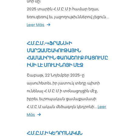
նոր մը։
2025 տարին Հ.Մ.Ը.Մ.ի համար եղաւ
եռուզեռով եւ յաջողութիւններով լեցուն...
Leer Más
Հ.Մ.Ը.Մ.-«ՖՐԱՆՍ»Ի
ՄԱՐԶԱՄՇԱԿՈՒԹԱՅԻՆ
ՀԱՄԱԼԻՐԻՆ ՓԱՌԱՇՈՒՔ ԲԱՑՈՒՄԸ
ԻՍԻ ԼԷ ՄՈՒԼԻՆՈՅԻ ՄԷՋ
Շաբաթ, 22 Նոյեմբեր 2025-ը
այսուհետեւ իր յատուկ տեղը պիտի
ունենայ Հ.Մ.Ը.Մ.ի տօնացոյցին մէջ,
իբրեւ եւրոպական ցամաքամասի
Հ.Մ.Ը.Մ.ական մեծագոյն կեդրոնի...
Leer
Más
Հ.Մ.Ը.Մ.Ի ԿԵԴՐՈՆԱԿԱՆ