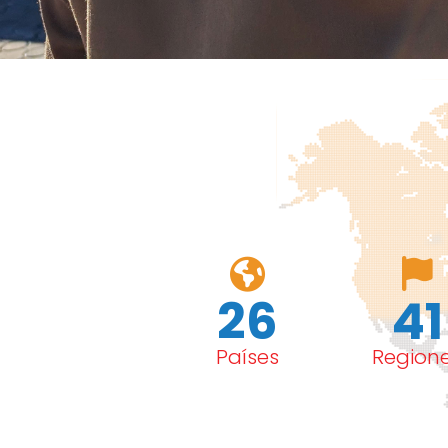
26
41
Países
Region