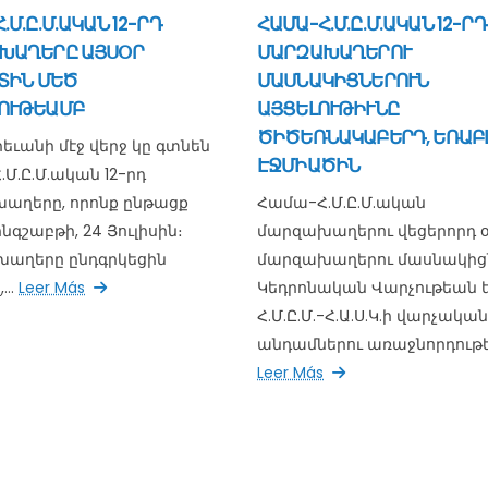
.Մ.Ը.Մ.ԱԿԱՆ 12-ՐԴ
ՀԱՄԱ-Հ.Մ.Ը.Մ.ԱԿԱՆ 12-ՐԴ
ԽԱՂԵՐԸ ԱՅՍՕՐ
ՄԱՐԶԱԽԱՂԵՐՈՒ
ՏԻՆ ՄԵԾ
ՄԱՍՆԱԿԻՑՆԵՐՈՒՆ
ՈՒԹԵԱՄԲ
ԱՅՑԵԼՈՒԹԻՒՆԸ
ԾԻԾԵՌՆԱԿԱԲԵՐԴ, ԵՌԱԲԼ
րեւանի մէջ վերջ կը գտնեն
ԷՋՄԻԱԾԻՆ
Մ.Ը.Մ.ական 12-րդ
աղերը, որոնք ընթացք
Համա-Հ.Մ.Ը.Մ.ական
նգշաբթի, 24 Յուլիսին։
մարզախաղերու վեցերորդ օ
աղերը ընդգրկեցին
մարզախաղերու մասնակիցն
...
Leer Más
Կեդրոնական Վարչութեան ե
Հ.Մ.Ը.Մ.-Հ.Ա.Ս.Կ.ի վարչական
անդամներու առաջնորդութեա
Leer Más