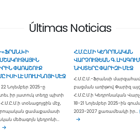
Últimas Noticias
Մ.-«ՖՐԱՆՍ»Ի
Հ.Մ.Ը.Մ.Ի ԿԵԴՐՈՆԱԿԱՆ
ՄՇԱԿՈՒԹԱՅԻՆ
ՎԱՐՉՈՒԹԵԱՆ Գ. ԼԻԱԳՈՒ
ԻՐԻՆ ՓԱՌԱՇՈՒՔ
ՆԻՍՏԵՐԸ ՓԱՐԻԶԻ ՄԷՋ
Ը ԻՍԻ ԼԷ ՄՈՒԼԻՆՈՅԻ ՄԷՋ
Հ.Մ.Ը.Մ.-Ֆրանսի մարզահա
22 Նոյեմբեր 2025-ը
բացման առիթով Փարիզ այց
ետեւ իր յատուկ տեղը պիտի
Հ.Մ.Ը.Մ.ի Կեդրոնական Վարչ
 Հ.Մ.Ը.Մ.ի տօնացոյցին մէջ,
18-21 Նոյեմբեր 2025-ին գու
եւրոպական ցամաքամասի
2023-2027 քառամեակի իր...
.ական մեծագոյն կեդրոնի...