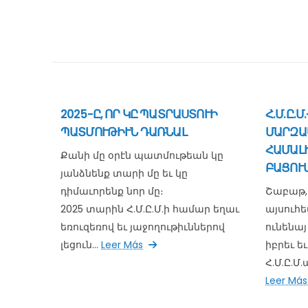
2025-Ը, ՈՐ ԿԸ ՊԱՏՐԱՍՏՈՒԻ
Հ.Մ.Ը.
ՊԱՏՄՈՒԹԻՒՆ ԴԱՌՆԱԼ
ՄԱՐԶԱ
ՀԱՄԱԼ
Քանի մը օրէն պատմութեան կը
ԲԱՑՈՒՄ
յանձնենք տարի մը եւ կը
դիմաւորենք նոր մը։
Շաբաթ, 
2025 տարին Հ.Մ.Ը.Մ.ի համար եղաւ
այսուհ
եռուզեռով եւ յաջողութիւններով
ունենայ
լեցուն...
Leer Más
իբրեւ 
Հ.Մ.Ը.Մ
Leer Más