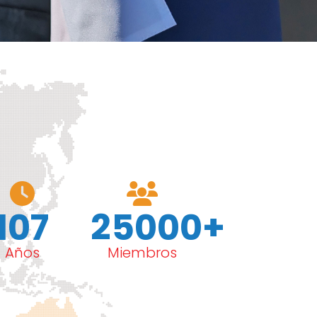
107
25000+
Años
Miembros