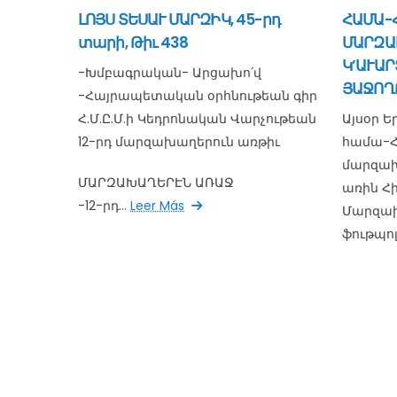
ԼՈՅՍ ՏԵՍԱՒ ՄԱՐԶԻԿ, 45-րդ
ՀԱՄԱ-Հ
տարի, Թիւ 438
ՄԱՐԶԱ
Կ’ԱՒԱՐ
-Խմբագրական- Արցախո՛վ
ՅԱՋՈՂ
-Հայրապետական օրհնութեան գիր
Հ.Մ.Ը.Մ.ի Կեդրոնական Վարչութեան
Այսօր Ե
12-րդ մարզախաղերուն առթիւ
համա-Հ.
մարզախ
ՄԱՐԶԱԽԱՂԵՐԷՆ ԱՌԱՋ
առին Հի
-12-րդ...
Leer Más
Մարզախ
ֆութպոլ,