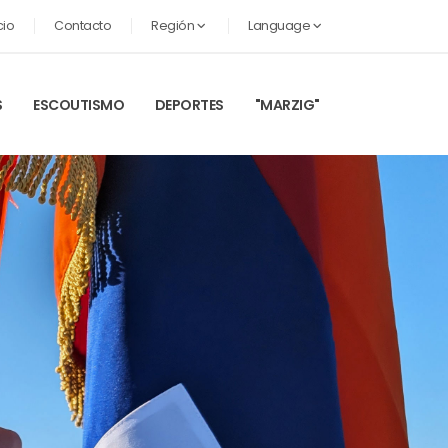
cio
Contacto
Región
Language
S
ESCOUTISMO
DEPORTES
"MARZIG"