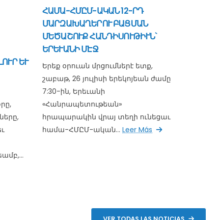
ՀԱՄԱ-ՀՄԸՄ-ԱԿԱՆ 12-ՐԴ
ՄԱՐԶԱԽԱՂԵՐՈՒ ԲԱՑՄԱՆ
ՄԵԾԱՇՈՒՔ ՀԱՆԴԻՍՈՒԹԻՒՆ`
ԵՐԵՒԱՆԻ ՄԷՋ
ՈՒՐ ԵՒ
Երեք օրուան մրցումներէ ետք,
շաբաթ, 26 յուլիսի երեկոյեան ժամը
7:30-ին, Երեւանի
րը,
«Հանրապետութեան»
երը,
հրապարակին վրայ տեղի ունեցաւ
ւ
համա-ՀՄԸՄ-ական...
Leer Más
մբ,...
VER TODAS LAS NOTICIAS