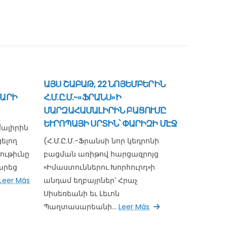
ԱՅՍ ՇԱԲԱԹ, 22 ՆՈՅԵՄԲԵՐԻՆ
ՄԱՐԻ
Հ.Մ.Ը.Մ.-«ՖՐԱՆՍ»Ի
ՄԱՐԶԱՀԱՄԱԼԻՐԻՆ ԲԱՑՈՒՄԸ
ԵՒՐՈՊԱՅԻ ՍՐՏԻՆ՝ ՓԱՐԻԶԻ ՄԷՋ
մալիրին
ելող
(Հ.Մ.Ը.Մ.-Ֆրանսի նոր կեդրոնի
ութիւնը
բացման առիթով հարցազրոյց
մարեց
«Իմաստուններու Խորհուրդ»ի
Leer Más
անդամ եղբայրներ՝ Հրաչ
Սիսեռեանի եւ Լեւոն
Պաղտասարեանի...
Leer Más