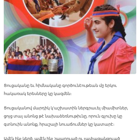
Ցուցականը եւ հիմնականը գործունէութեան մը երկու
հակառակ երեսները կը կազմեն։
Ցուցականով մարդիկ կ’աշխատին ներգրաւել միամիտներ,
ցոյց տալ անոնց թէ նախաձեռնութիւնը, որուն գլուխը կը
գտնուին անոնք, հրաշալի նուաճումներ կը կատարէ։
Ամէն ինչ կեղծ, ամէն ինչ շպարուած ու չափազանցուած