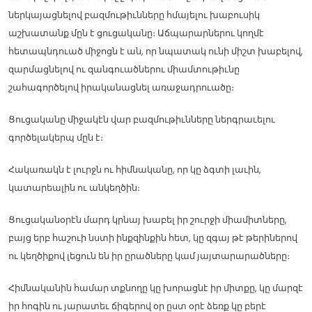
ներկայացնելով բազմութիւնները հմայելու խաբուսիկ
աշխատանք մըն է ցուցականը։ Աճպարարներու կողմէ
հետապնդուած միջոցն է ան, որ նպատակ ունի միշտ խաբելով,
զարմացնելով ու զանգուածներու միամտութիւնը
շահագործելով իրականացնել առաջադրուածը։
Ցուցականը միջակէն վար բազմութիւնները ներգրաւելու
գործելակերպ մըն է։
Հակառակն է լուրջն ու հիմնականը, որ կը ձգտի լաւին,
կատարեալին ու անկեղծին։
Ցուցականօրէն մարդ կրնայ խաբել իր շուրջի միամիտները,
բայց երբ հաշուի նստի ինքզինքին հետ, կը զգայ թէ թերիներով
ու կեղծիքով լեցուն են իր ըրածները կամ յայտարարածները։
Հիմնականին համար տքնողը կը խորացնէ իր միտքը, կը մարզէ
իր հոգին ու յարատեւ ճիգերով օր ըստ օրէ ձեռք կը բերէ