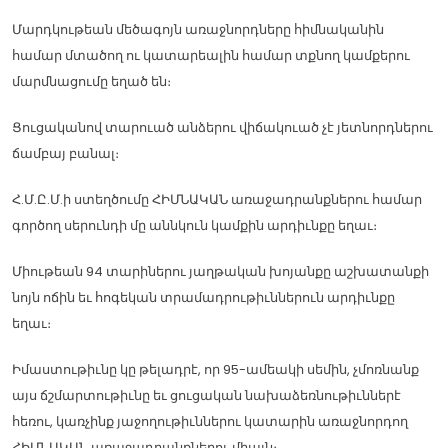
Մարդկութեան մեծագոյն առաջնորդները հիմնականին
համար մտածող ու կատարեալին համար տքնող կամքերու
մարմնացումը եղած են։
Ցուցականով տարուած անձերու վիճակուած չէ յետնորդներու
ճամբայ բանալ։
Հ.Մ.Ը.Մ.ի ստեղծումը ՀԻՄՆԱԿԱՆ առաջադրանքներու համար
գործող սերունդի մը աննկուն կամքին արդիւնքը եղաւ։
Միութեան 94 տարիներու յաղթական խոյանքը աշխատանքի
նոյն ոճին եւ հոգեկան տրամադրութիւններուն արդիւնքը
եղաւ։
Իմաստութիւնը կը թելադրէ, որ 95-ամեակի սեմին, չմոռնանք
այս ճշմարտութիւնը եւ ցուցական նախաձեռնութիւններէ
հեռու, կառչինք յաջողութիւններու կատարին առաջնորդող
ՀԻՄՆԱԿԱՆ առաջադրանքներու միայն։