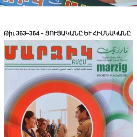
Թիւ 363-364 - ՑՈՒՑԱԿԱՆԸ ԵՒ ՀԻՄՆԱԿԱՆԸ