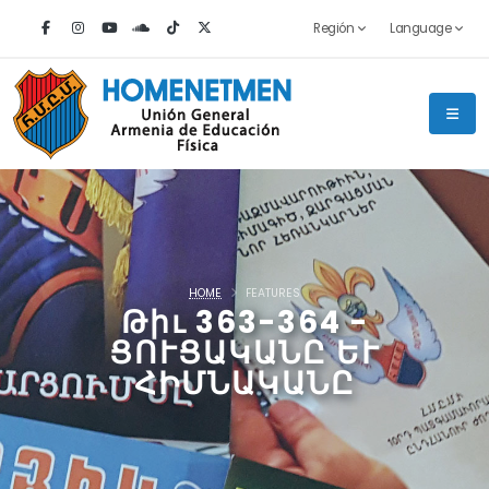
Región
Language
HOME
FEATURES
Թիւ 363-364 -
ՑՈՒՑԱԿԱՆԸ ԵՒ
ՀԻՄՆԱԿԱՆԸ