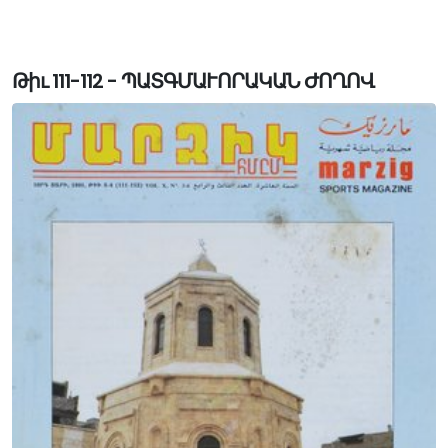
Թիւ 111-112 - ՊԱՏԳՄԱՒՈՐԱԿԱՆ ԺՈՂՈՎ