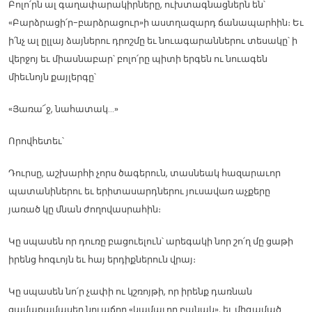
Բոլո՛րն ալ գաղափարակիրները, ուխտագնացներն են՝
«Բարձրացի՛ր-բարձրացուր»ի աստղազարդ ճանապարհին։ Եւ
ի՛նչ ալ ըլլայ ձայներու դրոշմը եւ նուագարաններու տեսակը՝ ի
վերջոյ եւ միասնաբար՝ բոլո՛րը պիտի երգեն ու նուագեն
միեւնոյն քայլերգը՝
«Յառա՜ջ, նահատակ…»
Որովհետեւ՝
Դուրսը, աշխարհի չորս ծագերուն, տասնեակ հազարաւոր
պատանիներու եւ երիտասարդներու յուսավառ աչքերը
յառած կը մնան ժողովասրահին։
Կը սպասեն որ դուռը բացուելուն՝ արեգակի նոր շո՛ղ մը ցաթի
իրենց հոգւոյն եւ հայ երդիքներուն վրայ։
Կը սպասեն նո՛ր չափի ու կշռոյթի, որ իրենք դառնան
ցամաքամասեր նուաճող «կամաւոր բանակ», եւ միգամած