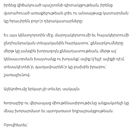
իրենց վիճակուած պաշտօնի գիտակցութեան, իրենց
վստահուած առաքելութեան լրիւ ու անսայթաք կատարման
կը հրաւիրեն բոլո՛ր դերակատարները։
Եւ այս կենսոլորտին մէջ, մարդակերտումի եւ հայակերտումի
ընդհանրական տեսլականին հարկատու՝ քննարկումները
մերթ կը յանգին խորագոյն քննադատութեան, մերթ ալ՝
կենսաւորման խայտանք ու խոյանք՝ ալիք կ’ելլէ ալիքի դէմ,
տեսակէտնե՛ր, գաղափարնե՛ր կը բախին իրարու՝
շառաչիւնով։
Ալեկոծումը երկար չի տեւեր, սակայն։
Խորաբիբ ու վերասլաց միութենասիրութիւնը անքակտելի կը
մնայ խորարմատ եւ պտղառատ եղբայրակցութեան։
Որովհետեւ՝