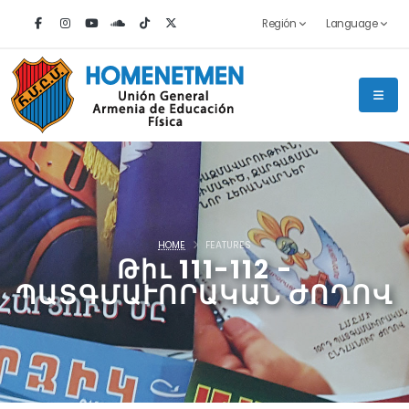
Región
Language
HOME
FEATURES
Թիւ 111-112 -
ՊԱՏԳՄԱՒՈՐԱԿԱՆ ԺՈՂՈՎ