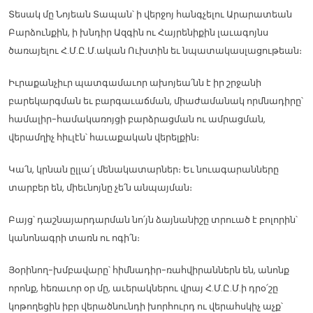
Տեսակ մը Նոյեան Տապան՝ ի վերջոյ հանգչելու Արարատեան
Բարձունքին, ի խնդիր Ազգին ու Հայրենիքին լաւագոյնս
ծառայելու Հ.Մ.Ը.Մ.ական Ուխտին եւ նպատակասլացութեան։
Իւրաքանչիւր պատգամաւոր ախոյեա՛նն է իր շրջանի
բարեկարգման եւ բարգաւաճման, միաժամանակ որմնադիրը՝
համալիր-համակառոյցի բարձրացման ու ամրացման,
վերամղիչ հիւլէն՝ հաւաքական վերելքին։
Կա՛ն, կրնան ըլլա՛լ մենակատարներ։ Եւ նուագարանները
տարբեր են, միեւնոյնը չե՛ն անպայման։
Բայց՝ դաշնայարդարման նո՛յն ձայնանիշը տրուած է բոլորին՝
կանոնագրի տառն ու ոգի՛ն։
Յօրինող-խմբավարը՝ հիմնադիր-ռահվիրաններն են, անոնք
որոնք, հեռաւոր օր մը, աւերակներու վրայ Հ.Մ.Ը.Մ.ի դրօ՛շը
կոթողեցին իբր վերածնունդի խորհուրդ ու վերահսկիչ աչք՝