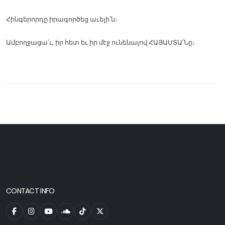
Հինգերորդը իրագործեց աւելի՛ն։
Ամբողջացա՛ւ, իր հետ եւ իր մէջ ունենալով ՀԱՅԱՍՏԱ՛Նը։
CONTACT INFO