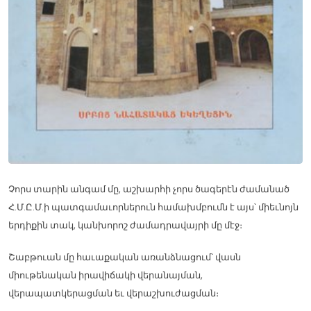
Չորս տարին անգամ մը, աշխարհի չորս ծագերէն ժամանած
Հ.Մ.Ը.Մ.ի պատգամաւորներուն համախմբումն է այս՝ միեւնոյն
երդիքին տակ, կանխորոշ ժամադրավայրի մը մէջ։
Շաբթուան մը հաւաքական առանձնացում՝ վասն
միութենական իրավիճակի վերանայման,
վերապատկերացման եւ վերաշխուժացման։