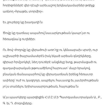
հորիզոններէ վեր դէպի արեւաշող երկնակամարներ թռիչք
առնող «հրաթեւ տորմիղ»։
Եւ ջուրերը կը խաղաղի՛ն։
Ծովը կը դառնայ ապահով նաւարկութեան կապո՛յտ ու
հեռագնա՛ց ուղեծիր։
Ու ծով-ժողովը կը վերածուի առո՛ղջ ու կենսաբախ սրտի, ուր
աշխարհի ծայրամասերէն իսկ եկած արեան գնդիկները,
զիրար հրմշտկելէ, նեղ դուռերէ անցնելը ետք, թարմացած ու
գաղափարական թթուածինով հարուստ՝ մայր երակով,
բնական ճանապարհով կը վերադառնան իրենց հեռաւոր
ափերը՝ ուժ ու կազդոյր, ապրելու հաւատք եւ յաւերժութեան
յո՛յս տանելու երիտասարդութեան, հայութեա՛ն։
Ա՛յս պատկերը պարզեցին Հ.Մ.Ը.Մ.ի Պատգամաւորական Ա., Բ.,
Գ. եւ Դ. ժողովները։