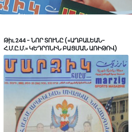
Թիւ 244 - ՆՈՐ ՏՈՒՆԸ («ԱՂԲԱԼԵԱՆ-
Հ.Մ.Ը.Մ.» ԿԵԴՐՈՆԻՆ ԲԱՑՄԱՆ ԱՌԻԹՈՎ)