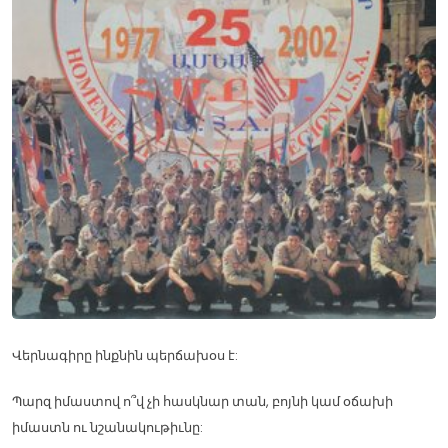
Վերնագիրը ինքնին պերճախօս է:
Պարզ իմաստով ո՞վ չի հասկնար տան, բոյնի կամ օճախի
իմաստն ու նշանակութիւնը: