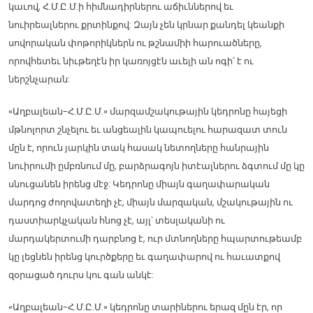
կաւով, Հ.Մ.Ը.Մ.ի հիմնադիրներու աճիւններով եւ
նուիրեալներու քրտինքով: Զայն չեն կրնար քանդել կեանքի
սովորական փոթորիկներն ու թշնամիի հարուածները,
որովհետեւ նիւթեղէն իր կառոյցէն աւելի ան ոգի՛ է ու
ներշնչարան:
«Աղբալեան-Հ.Մ.Ը.Մ.» մարզամշակութային կեդրոնը հայեցի
մթնոլորտ շնչելու եւ անցեալին կապուելու հարազատ տուն
մըն է, որուն յարկին տակ հասակ նետողները հանրային
նուիրումի ըմբռնում մը, բարձրագոյն իտէալներու ձգտում մը կը
սնուցանեն իրենց մէջ: Կեդրոնը միայն գաղափարական
մարդոց ժողովատեղի չէ, միայն մարզական, մշակութային ու
դաստիարկչական հնոց չէ, այլ՝ տեսլականի ու
մարդակերտումի դարբնոց է, ուր մտնողները հպարտութեամբ
կը լեցնեն իրենց կուրծքերը եւ գաղափարով ու հաւատքով
զօրացած դուրս կու գան անկէ:
«Աղբալեան-Հ.Մ.Ը.Մ.» կեդրոնը տարիներու երազ մըն էր, որ