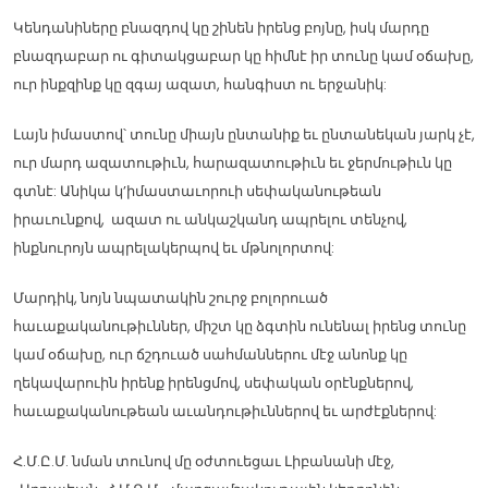
Կենդանիները բնազդով կը շինեն իրենց բոյնը, իսկ մարդը
բնազդաբար ու գիտակցաբար կը հիմնէ իր տունը կամ օճախը,
ուր ինքզինք կը զգայ ազատ, հանգիստ ու երջանիկ:
Լայն իմաստով՝ տունը միայն ընտանիք եւ ընտանեկան յարկ չէ,
ուր մարդ ազատութիւն, հարազատութիւն եւ ջերմութիւն կը
գտնէ: Անիկա կ’իմաստաւորուի սեփականութեան
իրաւունքով, ազատ ու անկաշկանդ ապրելու տենչով,
ինքնուրոյն ապրելակերպով եւ մթնոլորտով:
Մարդիկ, նոյն նպատակին շուրջ բոլորուած
հաւաքականութիւններ, միշտ կը ձգտին ունենալ իրենց տունը
կամ օճախը, ուր ճշդուած սահմաններու մէջ անոնք կը
ղեկավարուին իրենք իրենցմով, սեփական օրէնքներով,
հաւաքականութեան աւանդութիւններով եւ արժէքներով:
Հ.Մ.Ը.Մ. նման տունով մը օժտուեցաւ Լիբանանի մէջ,