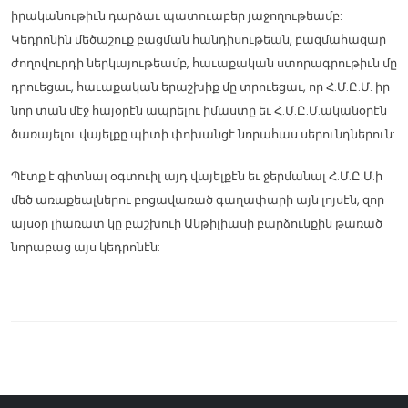
իրականութիւն դարձաւ պատուաբեր յաջողութեամբ:
Կեդրոնին մեծաշուք բացման հանդիսութեան, բազմահազար
ժողովուրդի ներկայութեամբ, հաւաքական ստորագրութիւն մը
դրուեցաւ, հաւաքական երաշխիք մը տրուեցաւ, որ Հ.Մ.Ը.Մ. իր
նոր տան մէջ հայօրէն ապրելու իմաստը եւ Հ.Մ.Ը.Մ.ականօրէն
ծառայելու վայելքը պիտի փոխանցէ նորահաս սերունդներուն:
Պէտք է գիտնալ օգտուիլ այդ վայելքէն եւ ջերմանալ Հ.Մ.Ը.Մ.ի
մեծ առաքեալներու բոցավառած գաղափարի այն լոյսէն, զոր
այսօր լիառատ կը բաշխուի Անթիլիասի բարձունքին թառած
նորաբաց այս կեդրոնէն: