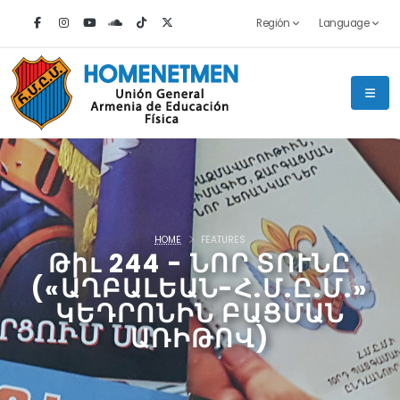
Región
Language
HOME
FEATURES
Թիւ 244 - ՆՈՐ ՏՈՒՆԸ
(«ԱՂԲԱԼԵԱՆ-Հ.Մ.Ը.Մ.»
ԿԵԴՐՈՆԻՆ ԲԱՑՄԱՆ
ԱՌԻԹՈՎ)