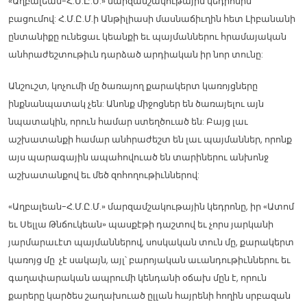
«Աղբալեան-Հ.Մ.Ը.Մ.» մարզամշակութային կեդրոնին
բացումով: Հ.Մ.Ը.Մ.ի Անթիլիասի մասնաճիւղին հետ Լիբանանի
ընտանիքը ունեցաւ կեանքի եւ պայմաններու հրամայական
անհրաժեշտութիւն դարձած արդիական իր նոր տունը:
Անշուշտ, կոչումի մը ծառայող քարակերտ կառոյցները
ինքնանպատակ չեն: Անոնք միջոցներ են ծառայելու այն
նպատակին, որուն համար ստեղծուած են: Բայց լաւ
աշխատանքի համար անհրաժեշտ են լաւ պայմաններ, որոնք
այս պարագային ապահովուած են տարիներու անխոնջ
աշխատանքով եւ մեծ զոհողութիւններով:
«Աղբալեան-Հ.Մ.Ը.Մ.» մարզամշակութային կեդրոնը, իր «Ատոմ
եւ Սելլա Թնճուկեան» պասքէթի դաշտով եւ չորս յարկանի
յարմարաւէտ պայմաններով, սոսկական տուն մը, քարակերտ
կառոյց մը չէ սակայն, այլ՝ բարոյական աւանդութիւններու եւ
գաղափարական ապրումի կենդանի օճախ մըն է, որուն
քարերը կարծես շաղախուած ըլլան հայրենի հողին սրբազան