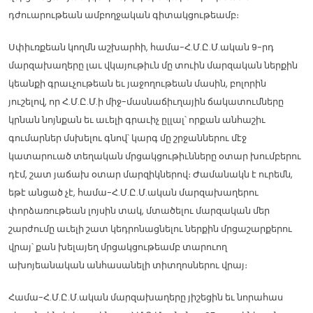
դժուարութեան ամբողջական գիտակցութեամբ։
Սփիւռքեան կողմն աշխարհի, համա-Հ.Մ.Ը.Մ.ական 9-րդ
մարզախաղերը լաւ վկայութիւն մը տուին մարզական ներքին
կեանքի գրաւչութեան եւ յաջողութեան մասին, բոլորին
յուշելով, որ Հ.Մ.Ը.Մ.ի միջ-մասնաճիւղային ճակատումները
կրնան նոյնքան եւ աւելի գրաւիչ ըլլալ՝ որքան անհաշիւ
գումարներ մսխելու գնով՝ կարգ մը շրջաններու մէջ
կատարուած տեղական մրցակցութիւնները օտար խումբերու
դէմ, շատ յաճախ օտար մարզիկներով։ Ժամանակն է ուրեմն,
եթէ անցած չէ, համա-Հ.Մ.Ը.Մ.ական մարզախաղերու
փորձառութեան լոյսին տակ, մտածելու մարզական մեր
շարժումը աւելի շատ կեդրոնացնելու ներքին մրցաշարքերու
վրայ՝ քան խելայեղ մրցակցութեամբ տարուող
ախոյեանական անհասանելի տիտղոսներու վրայ։
Համա-Հ.Մ.Ը.Մ.ական մարզախաղերը յիշեցին եւ նորահաս