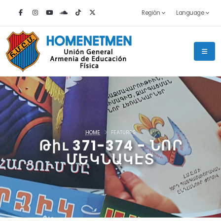
Región
Language
HOME
FEATURES
Թիւ 371-374 - ՆՈՐ
ՄԵԿՆԱԿԷՏ