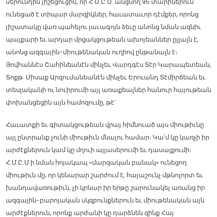
սերունդին յիշեցուցին, որ Հ.Մ.Ը.Մ. անցնող 95 տարիներուն
ունեցած է տիպար մարզիկներ, հաւատաւոր դէմքեր, որոնց
յիշատակը վառ պահելու լաւագոյն ձեւը անոնց նման ազնիւ
պայքարի եւ արդար մրցակցութեան ախոյեաններ ըլլալն է,
անոնց ազգային-միութենական ուղիով ընթանալն է։
Յովհաննէս Շահինեանէն մինչեւ Վարդգէս Տէր Կարապետեան,
Տոքթ. Միսաք Արզումանեանէն մինչեւ Երուանդ Տէմիրճեան եւ
տեսլականի ու նուիրումի այլ առաքեալներ հանուր հայութեան
փոխանցեցին այն համոզումը, թէ՝
Հաւատքի եւ գիտակցութեան վրայ հիմնուած այս միութիւնը
այլ ընտրանք չունի միութիւն մնալու համար։ Կա՛մ կը կառչի իր
արժէքներուն կամ կը մղուի այլասերումի եւ դասալքումի։
Հ.Մ.Ը.Մ.ի նման հոյակապ «մարզական բանակ» ունեցող
միութիւն մը, որ կենարար շարժում է, հայաշունչ մթնոլորտ եւ
խանդավառութիւն, չի կրնար իր երթը շարունակել առանց իր
ազգային-բարոյական սկզբունքներուն եւ միութենական այն
արժէքներուն, որոնք արժանի կը դարձնեն զինք Հայ