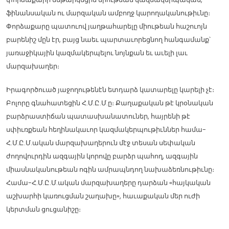
ֆինանսական ու մարզական ամբողջ կարողականութիւնը։
Փորձաքարը պատուով յաղթահարելը միութեան հաշուոյն
բարենիշ մըն էր, բայց նաեւ պարտաւորեցնող հանգամանք՝
յառաջիկային կազմակերպելու նոյնքան եւ աւելի լաւ
մարզախաղեր։
Իրագործուած յաջողութենէն ետդարձ կատարելը կարելի չէ։
Բոլորը գնահատեցին Հ.Մ.Ը.Մ.ը։ Քաղաքական թէ կրօնական
բարձրաստիճան պատասխանատուներ, հայրենի թէ
սփիւռքեան հեղինակաւոր կազմակերպութիւններ համա-
Հ.Մ.Ը.Մ.ական մարզախաղերուն մէջ տեսան սեփական
ժողովուրդին ազգային կորովը բարձր պահող, ազգային
միասնականութեան ոգին ամրապնդող նախաձեռնութիւնը։
Համա-Հ.Մ.Ը.Մ.ական մարզախաղերը դարձան «հայկական
աշխարհի կառուցման շաղախը», հաւաքական մեր ուժի
կերտման ցուցանիշը։