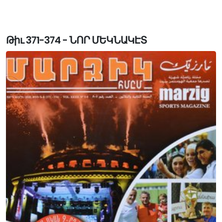
Թիւ 371-374 - ՆՈՐ ՄԵԿՆԱԿԷՏ