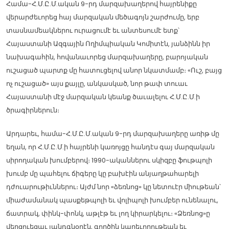
Համա-Հ.Մ.Ը.Մ.ական 9-րդ մարզախաղերով հայրենիքը
վերարժեւորեց հայ մարզական մեծագոյն շարժումը, երբ
տասնամեակներու ուրացումէ եւ անտեսումէ ետք՝
Հայաստանի Ազգային Ողիմպիական Կոմիտէն, յանձինն իր
նախագահին, հովանաւորեց մարզախաղերը, բարոյական
ուշացած պարտք մը հատուցելով անոր նկատմամբ։ «Ուշ, բայց
ոչ ուշացած» այս քայլը, անկասկած, նոր թափ տուաւ
Հայաստանի մէջ մարզական կեանք ծաւալելու Հ.Մ.Ը.Մ.ի
ծրագիրներուն։
Արդարեւ, համա-Հ.Մ.Ը.Մ.ական 9-րդ մարզախաղերը առիթ մը
եղան, որ Հ.Մ.Ը.Մ.ի հայրենի կառոյցը հանդէս գայ մարզական
սիրողական խումբերով։ 1990-ականներու սկիզբը ֆութպոլի
խումբ մը պահելու ճիգերը կը բախէին անյաղթահարելի
դժուարութիւններու։ Այժմ նոր «ձեռնոց» կը նետուէր միութեան՝
միաժամանակ պասքեթպոլի եւ վոլիպոլի խումբեր ունենալու,
ճատրակ, փինկ-փոնկ, աթլէթ եւ լող կիրարկելու։ «Ձեռնոց»ը
վերցուեցաւ յանդգնօրէն, գործին կարեւորութեան եւ