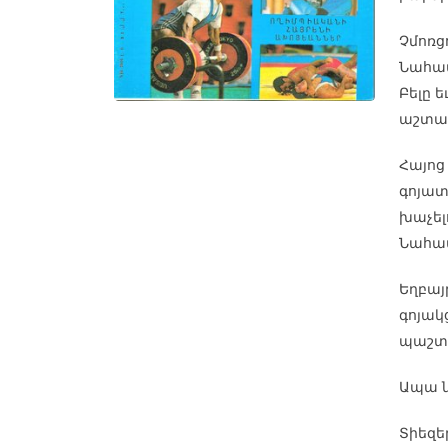
Չմոռց
Նահապ
Բելը 
աշտա
Հայոց
գոյատ
խաչել
Նահապ
Եղբայ
գոյակ
պաշտա
Ապա ն
Տիեզե