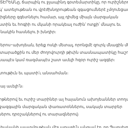
ՏԷՐԵԱՆը, ճարպիկ ու ջլապինդ գօտեմարտիկը, որ ուրիշներ
կ՝ ատելութեան ու վրէժխնդրութեան զգացումներէ չմղուեցաւ
իցները զգետնելու համար, այլ դիմեց միայն մարզական
տին եւ հոգիի ու մկանի որակեալ ուժին՝ ոտքի՛ մնալու եւ
նակին հասնելու ի խնդիր։
հերոս-ախոյեան, երեք ոսկի մետալ, որոնցմէ զուրկ մնացին մ
 տարածքին ու մեր ժողովուրդի թիւին տասնապատիկը հաշո
ապէս կամ ռազմապէս շատ աւելի հզօր ուրիշ ազգեր։
ութիւն եւ պատի՛ւ անսահման։
այ աւելի՛ն։
ռիթներով եւ ուրիշ տարիներ ալ հայանուն ախոյեաններ տո
իջազգային մարզական փառատօններու, սակայն տարբեր
ներու դրօշակներով ու տարազներով։
իականի պատմութեան մէջ առաջի՛ն անգամ էր, որ Պարսել