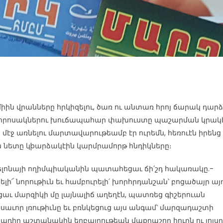
իին վրանները հրկիզելու, ծառ ու անտառ հրոյ ճարակ դարձ
 հրոսակներու խուճապահար փախուստը պաշարման կրակ
 մէջ առնելու մարտավարութեամբ էր ուրեմն, հեռուէն իրենց
ն նետը կþարձակէին կարմրամորթ հնդիկները։
լոնայի ողիմպիականին պատահեցաւ ճի՛շդ հակառակը.-
նելի՜ նորութիւն եւ համբուրելի՛ խորհրդանշան՝ բոցածայր այ
ցաւ մարզիկի մը լայնալիճ աղեղէն, պատռեց գիշերուան
սաւոր լռութիւնը եւ բռնկեցուց այս անգամ՝ մարզադաշտի
ադիր աշտանակին եղբայրութեան մաքրաշող հուրն ու լոյսը