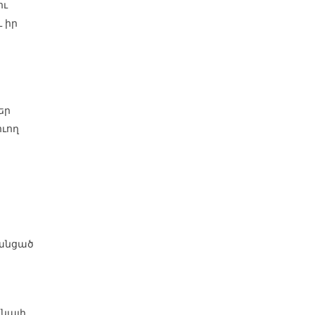
ու
 իր
եր
ւող
ղանցած
ոնայի