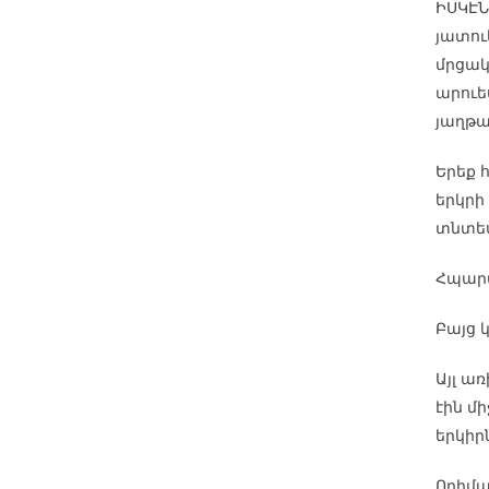
ԻՍԿԷՆ
յատու
մրցակ
արուես
յաղթա
Երեք 
երկրի
տնտես
Հպարտ
Բայց կ
Այլ ա
էին մ
երկիր
Ողիմպ