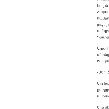
հողին
Հայաս
համբո
յուշե
ամպրո
Դաւիթ
Առաջի
անոնց
հայկա
«Մեր 
Այդ հ
քաղցր
ամրաց
Երբ ս