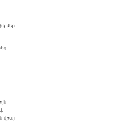
իկ մեր
փեց
ոյն
վ,
ն վրայ