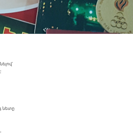
նելով՝
է
դ նետը
։