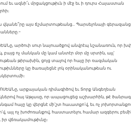
ում եւ ազնի՜ւ մրցակցութիւն ի մէջ եւ ի դուրս Հայաստան
րհի։
ն վկանե՞րը այս ճշմարտութեանց… Պարսելոնայի գերազանց
անները.-
ԵԱՆը, արծուի սուր նայուածքով անվրէպ նշանառուն, որ խ
, բայց ոչ մանկան մը կամ անտէր մօր մը սրտին, այլ՝
ութեան թիրախին, ցոյց տալով որ հայը իր ռազմական
ութիւնները կը ծառայեցնէ լոկ օրինականութեան ու
կերտումի։
ՈՍԵԱՆը, արքայական դիմագիծով եւ Տորք Անգեղեան
կներով հայ Աթլասը, որ ապացուցեց աշխարհին, թէ ծանրագ
անգամ հայը կը վերցնէ մի՛շտ հաւատքո՛վ, եւ ոչ յոխորտանքո
՛վ, այլ ոչ խոժոռանքով, հաստատելու համար ազգերու բեմի
ւ իր վճռակամութիւնը։