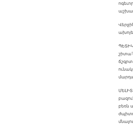
ոգեւոր
աշխա
Վերջի
ախոյե
ՊԵՏԻԿ
շիտա՛կ
ճշգրտ
ունակ
մարդա
ՄԵԼԻՏ
բազու
բեռն 
ժպիտո
մնալո