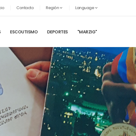
cio
Contacto
Región
Language
S
ESCOUTISMO
DEPORTES
"MARZIG"