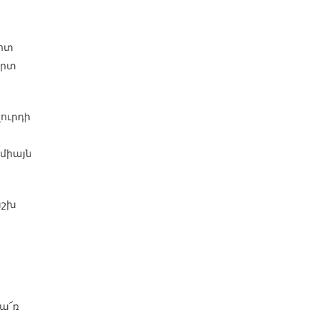
դոտ
երտ
ուրդի
 միայն
աշխ
ա՜ռ