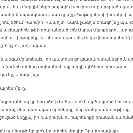
 վրայ, հայ մարզիկները քալեցին խրո՛խտ ու բարձրաճակատ
տանի Հանրապետութեան դրօ՛շը, Կաթողիկոսի խունկով եւ
յրով օծուն՝ Կարմիր-Կապոյտ-Նարնջագոյն Եռագո՛յնը պար
լով աշխարհին, թէ ի զուր անցած էին Մսրայ Մելիքներու յարո
պն ու փոթորիկը, եւ սեւ ամպերու մէջէն կը վերայայտնուէ՛ր
ը՝ ո՛ղջ ու յաղթական։
ն անգա՛մը նոյնպէս, որ պատուոյ ցուցատախտակներուն վր
 անունին դիմաց փոխանակ այլ ազգի պէճերու՝ դրուեցաւ
կա՛նը, Եռագո՛յնը։
Հայրենի՞ք»ը…
անգրուանն ալ կը նուաճուի եւ ծաւալո՛ւն արձագանգ կու տայ
ահունչ մեր պետական օրհներգը, երբ Հանրապետութիւնը
ուցած կþըլլայ իր խարիսխն ու հայրենիքի իրական սահմա
էրն ու միութիւնը լրի՛ւ կը տիրեն յԵրկիր Դրախտավայր։