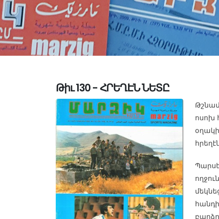
Թիւ 130 - ՀՐԵՂԷՆ ՆԵՏԸ
Թշնամ
ոսոխ
օղակի
հրեղէ
Պարսե
ողջու
մեկնե
հանդի
բարձր