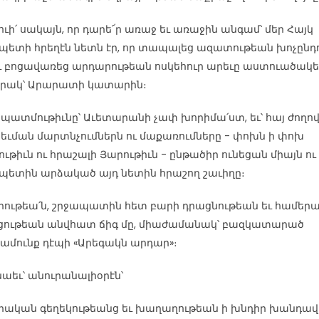
ուի՛ սակայն, որ դարե՜ր առաջ եւ առաջին անգամ՝ մեր Հայկ
ետի հրեղէն նետն էր, որ տապալեց ազատութեան խոչըն
եւ բոցավառեց արդարութեան ոսկեհուր արեւը աստուածակ
րակ՝ Արարատի կատարին։
 պատմութիւնը՝ Աւետարանի չափ խորիմա՛ստ, եւ՝ հայ ժողով
եւման մարտնչումներն ու մաքառումները - փոխն ի փոխ
ութիւն ու հրաշալի Յարութիւն - ընթածիր ունեցան միայն ու
ետին արձակած այդ նետին հրաշող շաւիղը։
րութեա՛ն, շրջապատին հետ բարի դրացնութեան եւ համեր
ցութեան անվհատ ճիգ մը, միաժամանակ՝ բազկատարած
մունք դէպի «Արեգակն արդար»։
աեւ՝ անուրանալիօրէն՝
րական գեղեկութեանց եւ խաղաղութեան ի խնդիր խանդավ