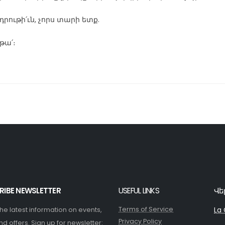
րութի՛ւն, չորս տարի ետք.
թա՛։
RIBE NEWSLETTER
USEFUL LINKS
Վե
Terms of Service
La 
 the latest information on events,
Privacy Policy
nd offers. Sign up for newsletter: