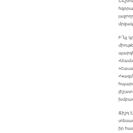
Շեշտե
հզօրա
յաջող
մրցակ
Ի՜նչ կ
միութ
պարզե
«Մասն
«Հաւատ
«Կազմ
հպարտ
յիշատ
խմբա
Ճիշդ 
տեսաւ
իր հա