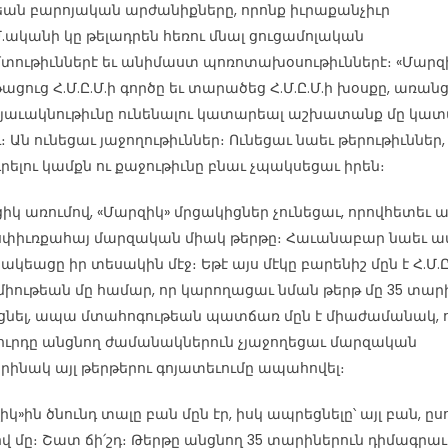
եան բարոյական արժանիքները, որոնք իւրաքանչիւր
.Մ.ականի կը թելադրեն հեռու մնալ ցուցամոլական
տութիւններէ եւ անիմաստ պոռոտախօսութիւններէ։ «Մարզ
ացուց Հ.Մ.Ը.Մ.ի գործը եւ տարածեց Հ.Մ.Ը.Մ.ի խօսքը, առան
 յաւակնութիւնը ունենալու կատարեալ աշխատանք մը կա
ւ։ Ան ունեցաւ յաջողութիւններ։ Ունեցաւ նաեւ թերութիւններ,
րելու կամքն ու քաջութիւնը բնաւ չպակսեցաւ իրեն։
իկ առումով, «Մարզիկ» մրցակիցներ չունեցաւ, որովհետեւ 
սփիւռքահայ մարզական միակ թերթը։ Հաւանաբար նաեւ ա
ակեացը իր տեսակին մէջ։ Եթէ այս մէկը բարենիշ մըն է Հ.Մ.Ը
միութեան մը համար, որ կարողացաւ նման թերթ մը 35 տար
նել, ապա մտահոգութեան պատճառ մըն է միաժամանակ, ո
ուրդը անցնող ժամանակներուն չյաջողեցաւ մարզական
րինակ այլ թերթերու գոյատեւումը ապահովել։
կ»ին ծնունդ տալը բան մըն էր, իսկ ապրեցնելը՝ այլ բան, ըս
վ մը։ Շատ ճի՛շդ։ Թերթը անցնող 35 տարիներուն դիմագրաւ