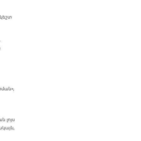
րկեշտ
ւ
ը
հման»,
ն լոյս
ակայն,