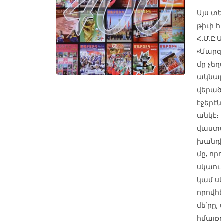
Այս տ
թիւի 
Հ.Մ.Ը
«Մարզ
մը չե
ակնար
վերած
էջերէ
անկէ։
վաստա
խանդի
մը, ո
սկաու
կամ ս
որովհ
մե՛րը
հմայք