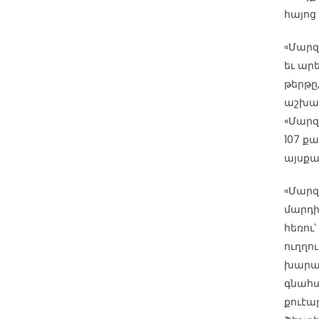
հայոց
«Մարզ
եւ ար
թերթը
աշխար
«Մարզ
107 ք
այսքա
«Մարզ
մարդի
հեռու՝
ուղղո
խարազ
գնահա
քուէար