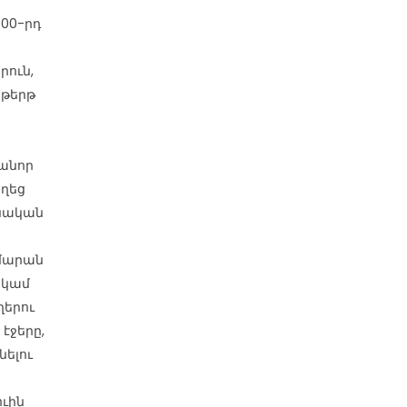
00-րդ
րուն,
 թերթ
 անոր
աղեց
ենական
եմարան
 կամ
երու
էջերը,
նելու
ուին