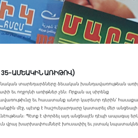
 35-ԱՄԵԱԿԻՆ ԱՌԻԹՈՎ)
ինական տարեդարձները ձեւական խանդավառութեան առի
Ծափի եւ ողջոյնի առիթներ չեն։ Որքան ալ սիրենք
վառութիւնը եւ հաւատանք անոր կարեւոր դերին՝ հաւաք
եանքին մէջ, պէտք է հաշուեյարդարը կատարել մեր անցեալի
ւնէութեան։ Պէտք է փորձել այդ անցեալէն դէպի ապագայ ե
ւն վրայ խարխափումներէ խուսափիլ եւ յստակ նպատակնե
։