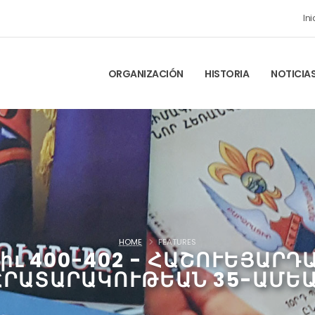
Ini
ORGANIZACIÓN
HISTORIA
NOTICIA
HOME
FEATURES
իւ 400-402 - ՀԱՇՈՒԵՅԱՐԴ
ՀՐԱՏԱՐԱԿՈՒԹԵԱՆ 35-ԱՄԵ