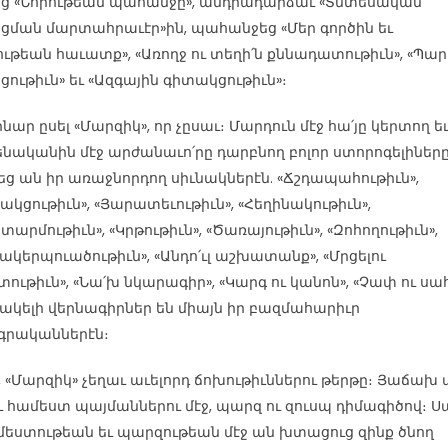
ց «Նորութեան պահանջը», անդրադարձաւ «Տնտեսական
ցման մարտահրաւէր»ին, պահանջեց «Մեր գործին եւ
ութեան հաւատք», «Առողջ ու տեղի՛ն քննադատութիւն», «Պա
ցութիւն» եւ «Ազգային գիտակցութիւն»։
րնար ըսել «Մարզիկ», որ չըսաւ։ Մարդուն մէջ հա՛յը կերտող ե
ենականին մէջ արժանաւո՛րը դարբնող բոլոր ստորոգելիներ
ց ան իր առաջնորդող սիւնակներէն. «Ճշդապահութիւն»,
ակցութիւն», «Յարատեւութիւն», «Հեղինակութիւն»,
արմութիւն», «Կրթութիւն», «Ծառայութիւն», «Զոհողութիւն»,
ակերպուածութիւն», «Անդո՛ւլ աշխատանք», «Մրցելու
ութիւն», «Նա՛խ նկարագիր», «Կարգ ու կանոն», «Չափ ու սա
ակելի վերնագիրներ են միայն իր բազմահարիւր
գրականներէն։
է, «Մարզիկ» չեղաւ աւելորդ ճոխութիւններու թերթը։ Յաճախ ա
 համեստ պայմաններու մէջ, պարզ ու զուսպ դիմագիծով։ Ս
մեստութեան եւ պարզութեան մէջ ան խտացուց զինք ծնող