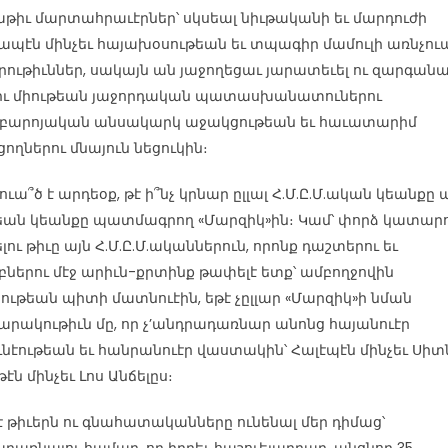
թիւ մարտահրաւէրներ՝ սկսեալ նիւթականի եւ մարդուժի
պէն մինչեւ հայախօսութեան եւ տպագիր մամուլի առնչու
րութիւններ, սակայն ան յաջողեցաւ յարատեւել ու զարգանա
իւ միութեան յաջորդական պատասխանատուներու
բարոյական անսակարկ աջակցութեան եւ հաւատարիմ
ցողներու մնայուն նեցուկին։
ւա՞ծ է արդեօք, թէ ի՞նչ կրնար ըլլալ Հ.Մ.Ը.Մ.ական կեանքը
եան կեանքը պատմագրող «Մարզիկ»ին։ Կամ՝ փորձ կատար
լու թիւը այն Հ.Մ.Ը.Մ.ականներուն, որոնք դաշտերու եւ
բներու մէջ արիւն-քրտինք թափելէ ետք՝ ամբողջովին
ութեան պիտի մատնուէին, եթէ չըլլար «Մարզիկ»ի նման
րակութիւն մը, որ չ’անդրադառնար անոնց հայանուէր
ւնէութեան եւ հանրանուէր վաստակին՝ Հալէպէն մինչեւ Սիտ
թէն մինչեւ Լոս Անճելըս։
է թիւերն ու գնահատականները ունենալ մեր դիմաց՝