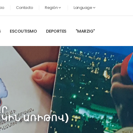
cio
Contacto
Región
Language
S
ESCOUTISMO
DEPORTES
"MARZIG"
ԱՐ
ԱԿԻՆ ԱՌԻԹՈՎ)