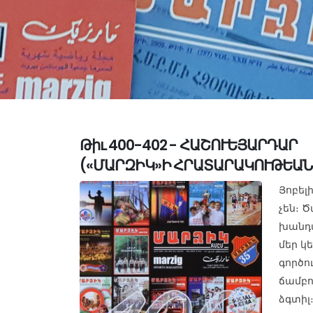
Թիւ 400-402 - ՀԱՇՈՒԵՅԱՐԴԱՐ
(«ՄԱՐԶԻԿ»Ի ՀՐԱՏԱՐԱԿՈՒԹԵԱՆ
Յոբել
չեն։ 
խանդա
մեր կ
գործո
ճամբո
ձգտիլ