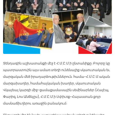
Տենդագին աշխատանքի մէջ է Հ.Մ.Ը.Մ.ի ընտանիքը։ Բոլորը կը
պատրաստուին այս ամառ տեղի ունենալիք սկաուտական եւ
մարզական մեծ իրադարձութիւններուն. համա-Հ.Մ.Ը.Մ.ական
մարզախաղեր, համահայկական խաղեր, սկաուտական
Վկայեալ կարգի միջ-ցամաքամասային սեմինարներ (Հալէպ,
Փարիզ, Լոս Անճելըս), Հ.Մ.Ը.Մ.ի Սփիւռք-Հայաստան քոյր
մասնաճիւղերու առաջին բանակում։