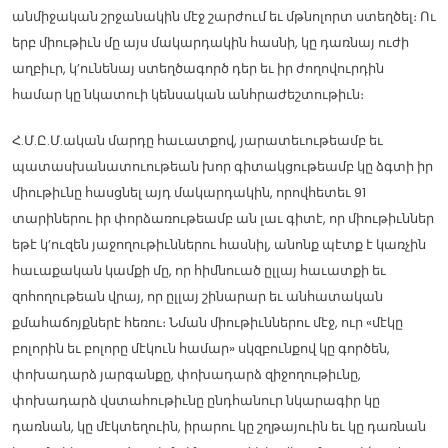
անմիջական շրջանակին մէջ շարժում եւ մթնոլորտ ստեղծել։ Ու
երբ միութիւն մը այս մակարդակին հասնի, կը դառնայ ուժի
աղբիւր, կ’ունենայ ստեղծագործ դեր եւ իր ժողովուրդին
համար կը նկատուի կենսական անհրաժեշտութիւն։
Հ.Մ.Ը.Մ.ական մարդը հաւատքով, յարատեւութեամբ եւ
պատասխանատուութեան խոր գիտակցութեամբ կը ձգտի իր
միութիւնը հասցնել այդ մակարդակին, որովհետեւ 91
տարիներու իր փորձառութեամբ ան լաւ գիտէ, որ միութիւններ
եթէ կ’ուզեն յաջողութիւններու հասնիլ, անոնք պէտք է կառչին
հաւաքական կամքի մը, որ հիմնուած ըլլայ հաւատքի եւ
զոհողութեան վրայ, որ ըլլայ շինարար եւ անհատական
քմահաճոյքներէ հեռու։ Նման միութիւններու մէջ, ուր «մէկը
բոլորին եւ բոլորը մէկուն համար» սկզբունքով կը գործեն,
փոխադարձ յարգանքը, փոխադարձ զիջողութիւնը,
փոխադարձ վստահութիւնը ընդհանուր նկարագիր կը
դառնան, կը մէկտեղուին, իրարու կը շղթայուին եւ կը դառնան