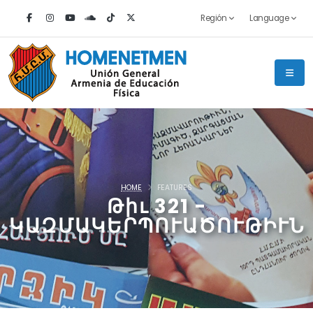
Región
Language
HOME
FEATURES
Թիւ 321 -
ԿԱԶՄԱԿԵՐՊՈՒԱԾՈՒԹԻՒՆ