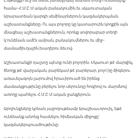
Ընթացքի մէջ են նաեւ յառաջիկայ ամրան տեղի ունենալիք
համա-Հ.Մ.Ը.Մ.ական բանակումին եւ սկաուտական
Արարատեան կարգի սեմինարներուն կազմակերպման
աշխատանքները։ Ու այս բոլորը կը կատարուին կողքին այն
մնացեալ աշխատանքներուն, որոնք սովորաբար տեղի
կ’ունենան ամէն ամրան, բանակումներու եւ միջ-
մասնաճիւղային խաղերու ձեւով։
Աշխատանքի դաշտը պէտք ունի բոլորին։ Սկաուտ թէ մարզիկ,
ծնողք թէ վարչական, բարեկամ թէ բարերար, բոլո՛րը ճիգերու
առաւելագոյն լարումով հրաւիրուած են իրենց
մասնակցութիւնը բերելու նոր սերունդը հոգիով ու մարմնով
առողջ պահելու Հ.Մ.Ը.Մ.ական ջանքերուն։
Արդիւնքները կրնան յաջողութեամբ երաշխաւորուիլ, եթէ
ունենանք անոնց հասնելու հիմնական միջոցը՝
կազմակերպուածութիւնը։