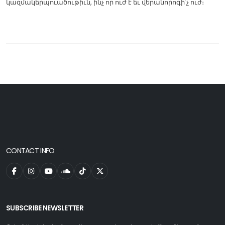
կազմակերպուածութիւն, ինչ որ ուժ է եւ վերանորոգի՛չ ուժ։
CONTACT INFO
SUBSCRIBE NEWSLETTER