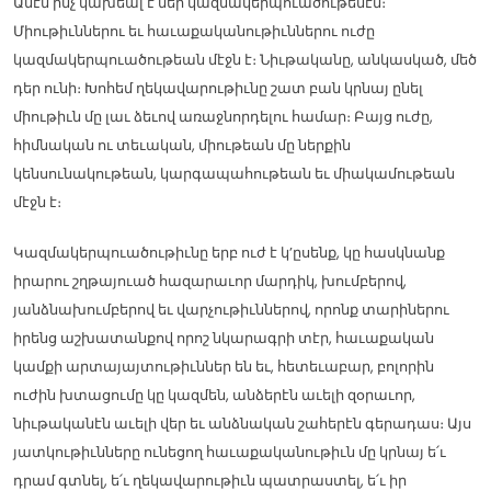
Ամէն ինչ կախեալ է մեր կազմակերպուածութենէն։
Միութիւններու եւ հաւաքականութիւններու ուժը
կազմակերպուածութեան մէջն է։ Նիւթականը, անկասկած, մեծ
դեր ունի։ Խոհեմ ղեկավարութիւնը շատ բան կրնայ ընել
միութիւն մը լաւ ձեւով առաջնորդելու համար։ Բայց ուժը,
հիմնական ու տեւական, միութեան մը ներքին
կենսունակութեան, կարգապահութեան եւ միակամութեան
մէջն է։
Կազմակերպուածութիւնը երբ ուժ է կ’ըսենք, կը հասկնանք
իրարու շղթայուած հազարաւոր մարդիկ, խումբերով,
յանձնախումբերով եւ վարչութիւններով, որոնք տարիներու
իրենց աշխատանքով որոշ նկարագրի տէր, հաւաքական
կամքի արտայայտութիւններ են եւ, հետեւաբար, բոլորին
ուժին խտացումը կը կազմեն, անձերէն աւելի զօրաւոր,
նիւթականէն աւելի վեր եւ անձնական շահերէն գերադաս։ Այս
յատկութիւնները ունեցող հաւաքականութիւն մը կրնայ ե՛ւ
դրամ գտնել, ե՛ւ ղեկավարութիւն պատրաստել, ե՛ւ իր