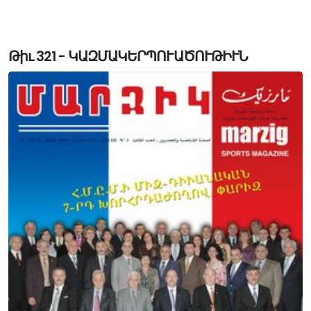
Թիւ 321 - ԿԱԶՄԱԿԵՐՊՈՒԱԾՈՒԹԻՒՆ