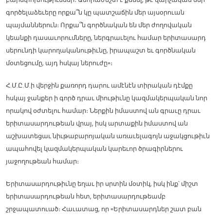
գործելաձեւերը որքա՞ն կը պատշաճին մեր այսօրուան
պայմաններուն։ Որքա՞ն գործնական են մեր ժողովական
կեանքի դասաւորումները, ներգրաւելու համար երիտասարդ
սերունդի կարողականութիւնը, իրապաշտ եւ գործնական
մօտեցումը, այդ հսկայ ներուժը»։
Հ.Մ.Ը.Մ.ի վերջին քառորդ դարու ամէնէն տիրական դէմքը
հսկայ ջանքեր ի գործ դրաւ միութիւնը կազմակերպական նոր
որակով օժտելու համար։ Ներքին իմաստով ան գրաւը դրաւ
երիտասարդութեան վրայ, իսկ արտաքին իմաստով ան
աշխատեցաւ նիւթաբարոյական առաւելագոյն աջակցութիւն
ապահովել կազմակերպական կարեւոր ծրագիրներու
յաջողութեան համար։
Երիտասարդութիւնը եղաւ իր սրտին մօտիկ, իսկ ինք՝ միշտ
երիտասարդութեան հետ, երիտասարդութեամբ
շրջապատուած։ Հաւատաց, որ «Երիտասարդներ շատ բան