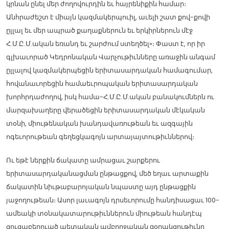
կրնան ընել մեր ժողովուրդին եւ հայրենիքին համար։
Անհրաժեշտ է միայն կազմակերպուիլ, աւելի շատ քով-քովի
ըլլալ եւ մեր ապրած քաղաքներուն եւ երկիրներուն մէջ
Հ.Մ.Ը.Մ.ական եռանդ եւ շարժում ստեղծել»։ Փաստ է, որ իր
գլխաւորած Կեդրոնական Վարչութիւնները առաջին անգամ
ըլլալով կազմակերպեցին երիտասարդական համագումար,
հովանաւորեցին համաեւրոպական երիտասարդական
խորհրդաժողով, իսկ համա-Հ.Մ.Ը.Մ.ական բանակումներն ու
մարզախաղերը վերածեցին երիտասարդական մէկական
տօնի, միութենական խանդավառութեան եւ ազգային
ոգեւորութեան գեղեցկագոյն արտայայտութիւններով։
Ու եթէ ներքին ճակատը ամրացաւ շարքերու
երիտասարդականացման ընթացքով, մեծ եղաւ արտաքին
ճակատին նիւթաբարոյական նպաստը այդ ընթացքին
յաջողութեան։ Ասոր լաւագոյն դրսեւորումը հանդիսացաւ 100-
ամեակի տօնակատարութիւններուն միութեան հանդէպ
ցուցաբերուած պետական ամբողջական զօրակցութիւնը