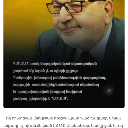
Ով որ չտեսաւ միութեան դրօշով պատուած դագաղը, կրնայ
ենթադրել, որ ան մեկնած է Հ.Մ.Ը.Մ.ական այս կամ շրջան եւ ուր