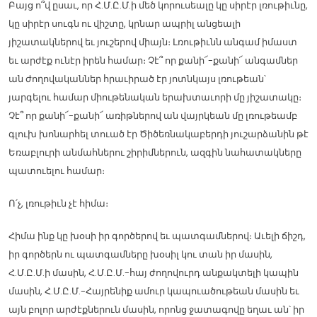
Բայց ո՞վ ըսաւ, որ Հ.Մ.Ը.Մ.ի մեծ կորուսեալը կը սիրէր լռութիւնը,
կը սիրէր սուգն ու վիշտը, կրնար ապրիլ անցեալի
յիշատակներով եւ յուշերով միայն։ Լռութիւնն անգամ իմաստ
եւ արժէք ունէր իրեն համար։ Չէ՞ որ քանի՜-քանի՜ անգամներ
ան ժողովականներ հրաւիրած էր յոտնկայս լռութեան՝
յարգելու համար միութենական երախտաւորի մը յիշատակը։
Չէ՞ որ քանի՜-քանի՜ առիթներով ան վայրկեան մը լռութեամբ
գլուխ խոնարհել տուած էր Ծիծեռնակաբերդի յուշարձանին թէ
Եռաբլուրի անմահներու շիրիմներուն, ազգին նահատակները
պատուելու համար։
Ո՛չ, լռութիւն չէ հիմա։
Հիմա ինք կը խօսի իր գործերով եւ պատգամներով։ Աւելի ճիշդ,
իր գործերն ու պատգամները խօսիլ կու տան իր մասին,
Հ.Մ.Ը.Մ.ի մասին, Հ.Մ.Ը.Մ.-հայ ժողովուրդ անքակտելի կապին
մասին, Հ.Մ.Ը.Մ.-Հայրենիք ամուր կապուածութեան մասին եւ
այն բոլոր արժէքներուն մասին, որոնց ջատագովը եղաւ ան՝ իր