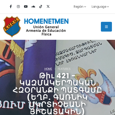
Región
Language
HOME
FEATURES
Թիւ 421 -
ԿԱԶՄԱԿԵՐՊԱԿԱՆ
ՀԶՕՐԱՆՔԻ ՊԱՏԳԱՄԸ
(ԵՂԲ. ԳԱՌՆԻԿ
ՄԿՐՏԻՉԵԱՆԻ
ՅԻՇԱՏԱԿԻՆ)