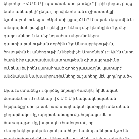
կերտելու» Հ.Մ.Ը.Մ.ի պարտականութիւնը։ Դիւրին չեղաւ, բայց
նաեւ անկարելի՛ չեղաւ, որովհետեւ ան աշխատանքի
նշանաբան ունեցաւ «Արժանի ըլլալ Հ.Մ.Ը.Մ.ականի կոչումին եւ
անպայման ըսելիք եւ ընելիք ունենալ մեր կեանքին մէջ, մեր
գաղութներուն եւ մեր նորահաս սերունդներու
դաստիարակութեան գործին մէջ։ Անտարբերութիւն,
ծուլութիւն եւ անհոգութիւն ներելի չէ։ Արտօնելի՛ չէ։ Ամէն մարդ
հարկ է իր պատասխանատուութեան գիտակցութիւնը
ունենայ եւ իրեն վստահուած գործը լաւագոյնս կատարէ՝
անձնական նախասիրութիւնները եւ շահերը մէկ կողմ դրած»։
Այսպէս մտածեց ու գործեց եղբայր Գառնիկ, հիմնական
մտասեւեռում ունենալով Հ.Մ.Ը.Մ.ի կազմակերպական
հզօրանքը՝ միութեան համահայկական կառոյցին տեւական
ընդարձակումը, արդիականացումը, հզօրացումն ու
ճառագայթումը, խորապէս համոզուած, որ
«Կազմակերպական որակ պահելու համար անհրաժեշտ են
բարեփոխութիւններ։ Անհրաժեշտ է քննել, թէ վարչական մեր