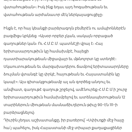
վստահութեան»։ Իսկ ինք եղաւ այդ հոգածութեան եւ
վստահութեան արժանաւոր մէկ ներկայացուցիչը։
Ինքն է, որ հայ կեանքի բարձրագոյն բեմերէն ու ամպիոններէն
բազմիցս կրկնեց. «Այսօր որբեր չկան, սակայն որբացած
գաղութներ կան։ Ու Հ.Մ.Ը.Մ. պատնէշի վրայ է։ Հայ
երիտասարդութիւն կը համախմբէ, հայեցի
դաստիարակութեան միջավայր եւ մթնոլորտ կը ստեղծէ։
Սկաուտութեան եւ մարզախաղերու ճամբով երիտասարդները
ձուլման վտանգէ կը փրկէ, հայութեան եւ Հայաստանին կը
կապէ»։ Այս գիտակցութեամբ ալ ան գործեց անդուլ եւ
անվհատ, գաղութէ գաղութ շրջելով, ամէնուրեք Հ.Մ.Ը.Մ.ի շուրջ
երիտասարդութիւն համախմբելով եւ ատենապետութեան 12
տարիներուն միութեան մասնաճիւղերուն թիւը 90-էն 111-ի
բարձրացնելով։
Դիւրին չեղաւ աշխատանքը, իր բառերով՝ «Սփիւռքի մէջ հայը
հա՛յ պահելու, իսկ Հայաստանի մէջ տիպար քաղաքացիներ