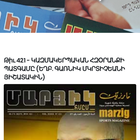
Թիւ 421 - ԿԱԶՄԱԿԵՐՊԱԿԱՆ ՀԶՕՐԱՆՔԻ
ՊԱՏԳԱՄԸ (ԵՂԲ. ԳԱՌՆԻԿ ՄԿՐՏԻՉԵԱՆԻ
ՅԻՇԱՏԱԿԻՆ)