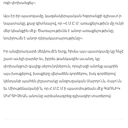
ոգի փոխանցել»։
Այս էր իր պատգամը, կազմակերպական հզօրանքի գլխաւո՛ր
նպատակը, քաջ գիտնալով, որ «Հ.Մ.Ը.Մ. առաքելութիւն մը ունի
մեր կեանքին մէջ։ Ծառայութիւնն է անոր առաքելութիւնը,
նուիրումն է անոր դերակատարութիւնը»։
Իր անվերադարձ մեկնումէն ետք, հիմա այս պատգամը կը հնչէ
շատ աւելի բարձր եւ, իբրեւ թանկագին աւանդ, կը
փոխանցուի գալիք սերունդներուն, որպէսզի անոնք ապրին
այս խօսքերով, խօսքերը վերածեն գործերու, իսկ գործերով
կենդանի պահեն յիշատակը անզուգական Մարդո՛ւն, Հայո՛ւն
եւ Միութենականի՛ն, որ Հ.Մ.Ը.Մ.ի պատմութեան մէջ ԳԱՌՆԻԿ
ՄԿՐՏԻՉԵԱՆ անունը արձանագրեց գլխագիր տառերով։