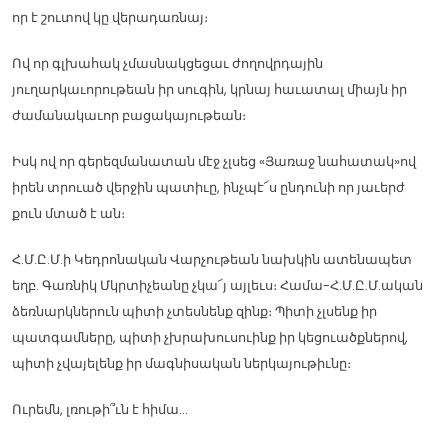
որ է շուտով կը վերադառնայ։
Ով որ գլխահակ չմասնակցեցաւ ժողովրդային
յուղարկաւորութեան իր սուգին, կրնայ հաւատալ միայն իր
ժամանակաւոր բացակայութեան։
Իսկ ով որ գերեզմանատան մէջ չլսեց «Յառաջ նահատակ»ով
իրեն տրուած վերջին պատիւը, ինչպէ՜ս ընդունի որ յաւերժ
քուն մտած է ան։
Հ.Մ.Ը.Մ.ի Կեդրոնական Վարչութեան նախկին ատենապետ
եղբ. Գառնիկ Մկրտիչեանը չկա՜յ այլեւս։ Համա-Հ.Մ.Ը.Մ.ական
ձեռնարկներուն պիտի չտեսնենք զինք։ Պիտի չլսենք իր
պատգամները, պիտի չխրախուսուինք իր կեցուածքներով,
պիտի չվայելենք իր մագնիսական ներկայութիւնը։
Ուրեմն, լռութի՞ւն է հիմա…