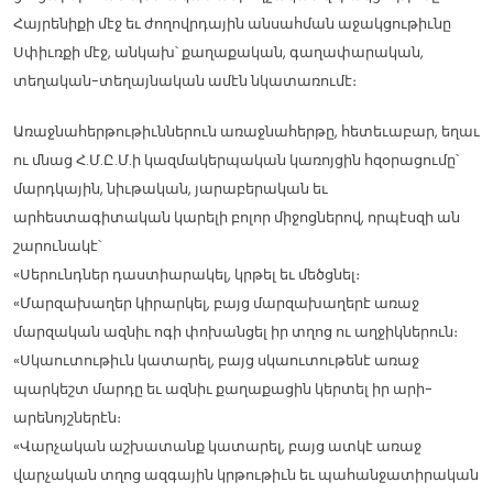
Հայրենիքի մէջ եւ ժողովրդային անսահման աջակցութիւնը
Սփիւռքի մէջ, անկախ՝ քաղաքական, գաղափարական,
տեղական-տեղայնական ամէն նկատառումէ։
Առաջնահերթութիւններուն առաջնահերթը, հետեւաբար, եղաւ
ու մնաց Հ.Մ.Ը.Մ.ի կազմակերպական կառոյցին հզօրացումը՝
մարդկային, նիւթական, յարաբերական եւ
արհեստագիտական կարելի բոլոր միջոցներով, որպէսզի ան
շարունակէ՝
«Սերունդներ դաստիարակել, կրթել եւ մեծցնել։
«Մարզախաղեր կիրարկել, բայց մարզախաղերէ առաջ
մարզական ազնիւ ոգի փոխանցել իր տղոց ու աղջիկներուն։
«Սկաուտութիւն կատարել, բայց սկաուտութենէ առաջ
պարկեշտ մարդը եւ ազնիւ քաղաքացին կերտել իր արի-
արենոյշներէն։
«Վարչական աշխատանք կատարել, բայց ատկէ առաջ
վարչական տղոց ազգային կրթութիւն եւ պահանջատիրական