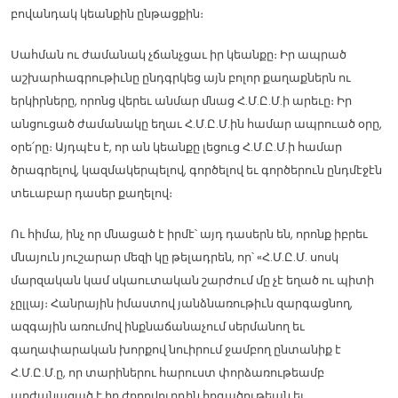
բովանդակ կեանքին ընթացքին։
Սահման ու ժամանակ չճանչցաւ իր կեանքը։ Իր ապրած
աշխարհագրութիւնը ընդգրկեց այն բոլոր քաղաքներն ու
երկիրները, որոնց վերեւ անմար մնաց Հ.Մ.Ը.Մ.ի արեւը։ Իր
անցուցած ժամանակը եղաւ Հ.Մ.Ը.Մ.ին համար ապրուած օրը,
օրե՛րը։ Այդպէս է, որ ան կեանքը լեցուց Հ.Մ.Ը.Մ.ի համար
ծրագրելով, կազմակերպելով, գործելով եւ գործերուն ընդմէջէն
տեւաբար դասեր քաղելով։
Ու հիմա, ինչ որ մնացած է իրմէ՝ այդ դասերն են, որոնք իբրեւ
մնայուն յուշարար մեզի կը թելադրեն, որ՝ «Հ.Մ.Ը.Մ. սոսկ
մարզական կամ սկաուտական շարժում մը չէ եղած ու պիտի
չըլլայ։ Հանրային իմաստով յանձնառութիւն զարգացնող,
ազգային առումով ինքնաճանաչում սերմանող եւ
գաղափարական խորքով նուիրում ջամբող ընտանիք է
Հ.Մ.Ը.Մ.ը, որ տարիներու հարուստ փորձառութեամբ
արժանացած է իր ժողովուրդին հոգածութեան եւ