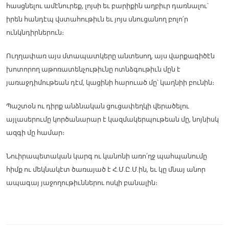
հասցնելու ամէնուրեք, լոյսի եւ բարիքին աղբիւր դառնալու՝
իրեն հանդէպ վստահութիւն եւ յոյս սնուցանող բոլո՛ր
ունկնդիրներուն։
Ուղղափառ այս մտապատկերը անտեսող, այս վարքագիծէն
խոտորող աթոռատենչութիւնը ոտնձգութիւն մըն է
յառաջդիմութեան դէմ, կացինի հարուած մը՝ կաղնիի բունին։
Պաշտօն ու դիրք անձնական ցուցափեղկի վերածելու
այլասերումը կործանարար է կազմակերպութեան մը, նոյնիսկ
ազգի մը համար։
Նուիրապետական կարգ ու կանոնի առո՛ղջ պահպանումը
հիմք ու մեկնակէտ ծառայած է Հ.Մ.Ը.Մ.ին, եւ կը մնայ անոր
ապագայ յաջողութիւններու ոսկի բանալին։