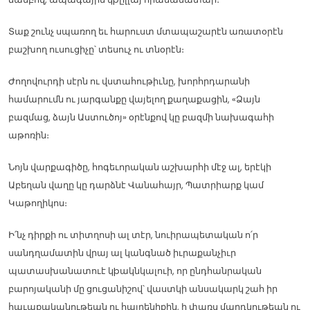
Տաք շունչ սպառող եւ հարուստ մտապաշարէն առատօրէն
բաշխող ուսուցիչը՝ տեսուչ ու տնօրէն։
Ժողովուրդի սէրն ու վստահութիւնը, խորհրդարանի
համարումն ու յարգանքը վայելող քաղաքացին, «Ձայն
բազմաց, ձայն Աստուծոյ» օրէնքով կը բազմի նախագահի
աթոռին։
Նոյն վարքագիծը, հոգեւորական աշխարհի մէջ ալ, երէկի
Աբեղան վաղը կը դարձնէ Վանահայր, Պատրիարք կամ
Կաթողիկոս։
Ի՛նչ դիրքի ու տիտղոսի ալ տէր, նուիրապետական ո՛ր
սանդղամատին վրայ ալ կանգնած իւրաքանչիւր
պատասխանատուէ կþակնկալուի, որ ընդհանրական
բարոյականի մը ցուցանիշով՝ վաստկի անսակարկ շահ իր
հաւաքականութեան ու հայրենիքին, ի փառս մարդկութեան ու