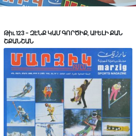
Թիւ 123 - ԶԷՆՔ ԿԱՄ ԳՈՐԾԻՔ, ԱՒԵԼԻ ՔԱՆ
ՇՔԱՆՇԱՆ