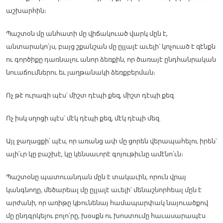
աշխարհին։
Պաշտօն մը անհատի մը վիճակուած վարկ մըն է,
անտարակո՛յս, բայց շքանշան մը ըլլալէ աւելի՝ կոչուած է զէնքն
ու գործիքը դառնալու անոր ձեռքին, որ ծառայէ ընդհանրական
նուաճումներու եւ յաղթանակի ձեռքբերման։
Ոչ թէ ուրագի պէս՝ միշտ դէպի քեզ, միշտ դէպի քեզ.
Ոչ իսկ սղոցի պէս՝ մէկ դէպի քեզ, մէկ դէպի մեզ.
Այլ ջաղացքի՛ պէս, որ առանց ափ մը ցորեն վերապահելու իրեն՝
ալի՛ւր կը բաշխէ, կը կենսաւորէ գոյութիւնը ամէնո՛ւն։
Պաշտօնը պատուանդան մըն է տակաւին, որուն վրայ
կանգնողը, մեծարեալ մը ըլլալէ աւելի՝ մենաշնորհեալ մըն է
արժանի, որ առիթը կþունենայ համապարփակ նայուածքով
մը ընդգրկելու բոլո՛րը, խօսքն ու խոստումը հաւասարապէս