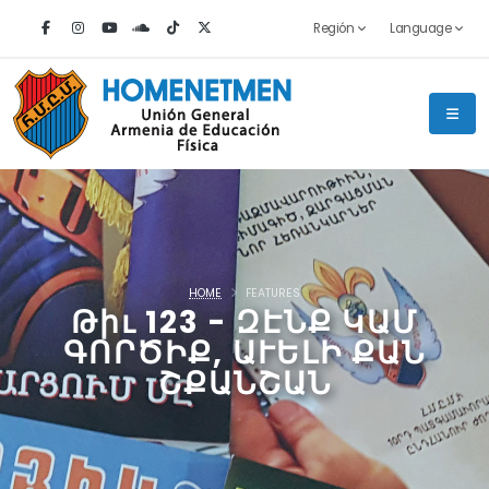
Región
Language
HOME
FEATURES
Թիւ 123 - ԶԷՆՔ ԿԱՄ
ԳՈՐԾԻՔ, ԱՒԵԼԻ ՔԱՆ
ՇՔԱՆՇԱՆ