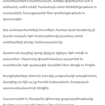
աստիճաններէն բարձրանալու առիթը կþընծայուի ամէ՛ն
անհատի, ամէն անձի՝ համաձայն անոր ձեռներէցութեան ու
տաղանդին, հաւաքականի հետ գործակցութեան ու
վաստակին։
Այդ սանդղամատները նուաճելու համար կարողութիւնը չի
բաւեր սակայն, եթէ նուիրաբերումը չդառնայ անոր
անբեկանելի լծակը, նախապայմա՛նը։
Այսօրուան գայլիկը վաղը կþըլլայ Աքելլա, եթէ սորվի ու
յարատեւէ։ Սկաուտը կþարժանանայ պաշտօնի եւ
աստիճանի, եթէ զարգացնէ մարմնին հետ միտքն ու հոգին։
Խաղընկերները սիրող եւ խումբը յաղթանակի առաջնորդող
մարզիկը օր մըն ալ կը հասնի խմբապետի, մարզական
պատասխանատուի դիրքին։
Հաւատարիմ ու հնազանդ զինուորը, քաջագործութեանց
ճամբով, ապագային կþըլլայ հրամանատար։