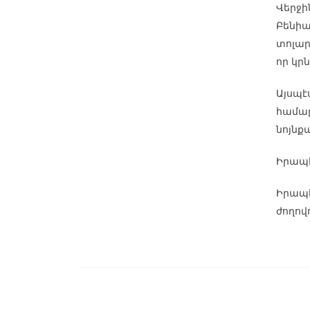
Վերջին
Բենիա
տոլար
որ կր
Այսպէ
համար
նոյնք
Իրապէ՛
Իրապէ
ժողով