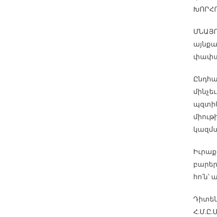
ԽՈՐՀՐ
ՄՆԱՅՈ
այնքա
փափաք
Ընդհա
մինչեւ
պզտիկ
միութ
կազմա
Իւրաք
բարեր
հո՛ն՝ 
Դիտեն
Հ.Մ.Ը.