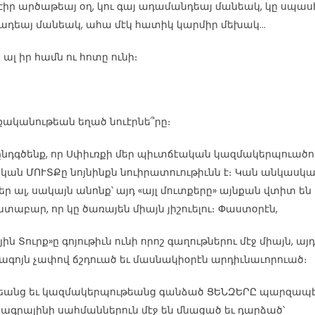
իր արծաթեայ օղ, կու գայ ադամանդեայ մանեակ, կը սպաս
դեայ մանեակ, ահա մէկ հատիկ կարմիր մեխակ...
 ալ իր համն ու հոտը ունի։
ականութեան եղած նուէրնե՞րը։
նդգծենք, որ Սփիւռքի մեր պիւտճէական կազմակերպուած
կան ՄՈՒՏՔը նոյնինքն նուիրատուութիւնն է։ Կան անկասկա
եր ալ, սակայն անոնք՝ այդ «այլ մուտքերը» այնքան վտիտ են
տաբար, որ կը ծառայեն միայն յիշուելու։ Փաստօրէն,
ին Տուրք»ը գոյութիւն ունի որոշ գաղութներու մէջ միայն, այդ
ագոյն չափով ճշդուած եւ մասնակիօրէն արդիւնաւորուած։
եանց եւ կազմակերպութեանց գանձած ՑԵՆԶԵՐԸ պարզապ
ագրայինի սահմաններուն մէջ են մնացած եւ դարձած՝