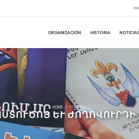
Ini
ORGANIZACIÓN
HISTORIA
NOTICIA
HOME
FEATURES
- ԱՍՏՈՒԾՈՅ ԵՒ ԺՈՂՈՎՈՒՐԴԻ