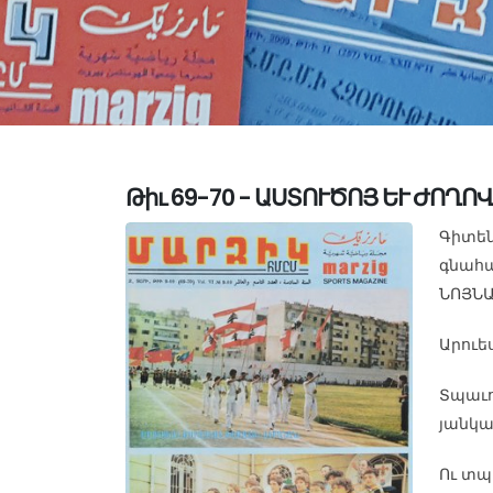
Թիւ 69-70 - ԱՍՏՈՒԾՈՅ ԵՒ ԺՈՂ
Գիտեն
գնահա
ՆՈՅՆԱ
Արուես
Տպաւոր
յանկա
Ու տպ