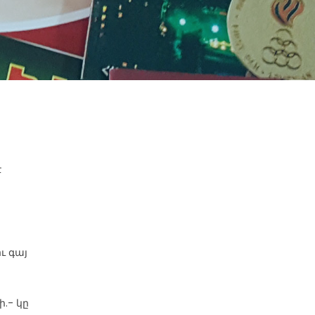
է
ու գայ
.- կը