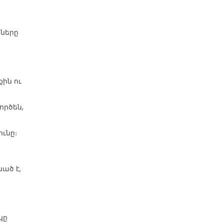
ծները
ին ու
ործեն,
ւնը։
ած է,
կը