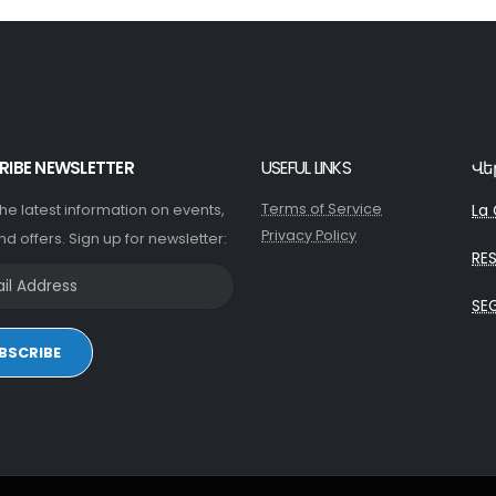
RIBE NEWSLETTER
USEFUL LINKS
Վե
Terms of Service
La 
 the latest information on events,
Privacy Policy
nd offers. Sign up for newsletter:
RE
SE
BSCRIBE