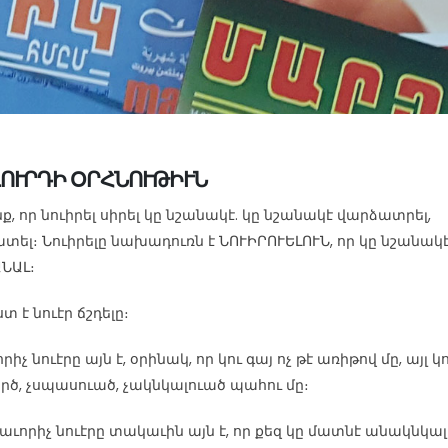
ՈՎՈՒՐԴԻ ՕՐՀՆՈՒԹԻՒՆ
ք, որ նուիրել սիրել կը նշանակէ. կը նշանակէ վարձատրել,
տել։ Նուիրելը նախադուռն է ՆՈՒԻՐՈՒԵԼՈՒՆ, որ կը նշանակ
ՆԱԼ։
տ է նուէր ճշդելը։
իչ նուէրը այն է, օրինակ, որ կու գայ ոչ թէ առիթով մը, այլ կ
րծ, չսպասուած, չակնկալուած պահու մը։
աւորիչ նուէրը տակաւին այն է, որ քեզ կը մատնէ անակնկալի