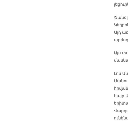
լեցու
Ծանօթ 
Կեդրո
Այդ ա
արժող
Այս տ
մասնա
Լոս Ա
Մանուկ
հովան
հայր 
երիտա
Վարդան
ունեն