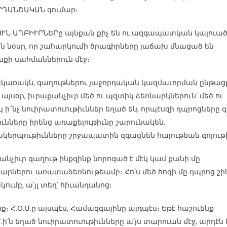
ԴԱՆՇԱԿԱՆ գումար։
ՒՆ ԱՂԲԻՒՐՆԵՐը այնքան քիչ են ու ազգապատկան կալուա
ն նօսր, որ շահարկումի ծրագիրները յաճախ մնացած են
ի սահմաններուն մէջ։
կառակն, գաղութներու յաջորդական կազմաւորման ընթացք
 այսօր, իւրաքանչիւր մեծ ու պզտիկ ձեռնարկներուն՝ մեծ ու
 ի՜նչ նուիրատուութիւններ եղած են, որպէսզի դպրոցները գ
իւնները իրենց առաքելութիւնը շարունակեն,
կերպութիւնները շրջապատին զգացնեն հայութեան գոյութի
անչիւր գաղութ ինքզինք նորոգած է մէկ կամ քանի մը
արներու առատաձեռնութեամբ։ Հո՛ս մեծ հոգի մը դպրոց շին
ակումբ, ա՛յլ տեղ՝ հիւանդանոց։
ք։ Հ.Օ.Մ.ը այսպէս, Համազգայինը այդպէս։ Եթէ հաշուենք
Մ.ի՛ն եղած նուիրատուութիւնները ա՛յս տարուան մէջ, արդէն 