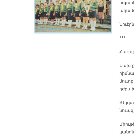
սպասէ
ադամա
Նուէրն
***
Հաւաք
Նախ ը
հիմնա
մուտք
դժբախ
«Ազգայ
նուազ
Միութ
կանոն