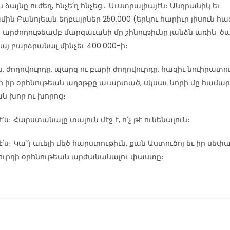
 ձայնը ուժեղ, հնչե՛ղ հնչեց... Աւստրալիայէն։ Անդրանիկ եւ
մին Բանոյեան եղբայրներ 250.000 (երկու հարիւր յիսուն հ
 արժողութեամբ մարզաւանի մը շինութիւնը յանձն առին. ծ
նայ բարձրանալ մինչեւ 400.000-ի։
ս, ժողովուրդը, պարզ ու բարի ժողովուրդը, հազիւ նուիրատու
 իր օրհնութեան աղօթքը աւարտած, սկսաւ նորի մը համար
ան խոր ու խորոց։
ս։ Հարստանալը տալուն մէջ է, ո՛չ թէ ունենալուն։
՛ս։ Կա՞յ աւելի մեծ հարստութիւն, քան Աստուծոյ եւ իր սե
ուրդի օրհնութեան արժանանալու փաստը։