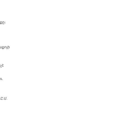
քը։
սքոյի
չէ
ու
Ը.Մ.