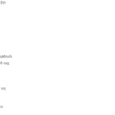
էիր
ութեան
ծ այլ
 ալ
էս