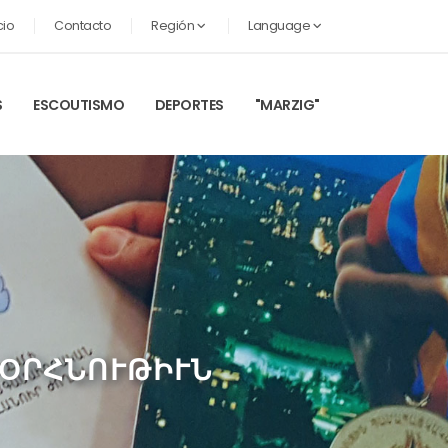
cio
Contacto
Región
Language
S
ESCOUTISMO
DEPORTES
"MARZIG"
 ՕՐՀՆՈՒԹԻՒՆ