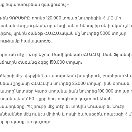
ինք հպարտութեան զգացումով.-
են ՉՈՐՍԵՐԸ, որոնք 120.000 տոլար նուիրեցին Հ.Մ.Ը.Մ.ի
նական Վարչութեան, որպէսզի ան ունենայ իր սեփական շէն
ռիթով, կրկին ծանօթ Հ.Մ.Ը.Մ.ական մը նուիրեց 5000 տոլար
ութեամբ համակարգիչ։
արուան մէջ էր, որ Աշոտ Մամիկոնեան Հ.Մ.Ը.Մ.ի Սան Ֆրանսի
ճիւղին ժառանգ ձգեց 150.000 տոլար։
նճելըսի մէջ, վերջին Նաւասարդեան խաղերուն, բարերար Վա
եան շրջանի Հ.Մ.Ը.Մ.ին նուիրեց 25.000 տոլար, իսկ օրուան
աւորը՝ կրտսեր Կարօ Սողանալեան նուիրեց 100.000 տոլար 
Սողանալեան՝ 50 էյքըր հող, որպէսզի դաշտ ունենան
սարդները։ Պէյրութի մէջ տէր եւ տիկին Նուպար եւ Նուէր
եաններ մէկ ու կէս միլիոն Լ. ոսկի ծախսեցին, որպէսզի Հ.Մ.
այ իր պասքէթի դաշտը։