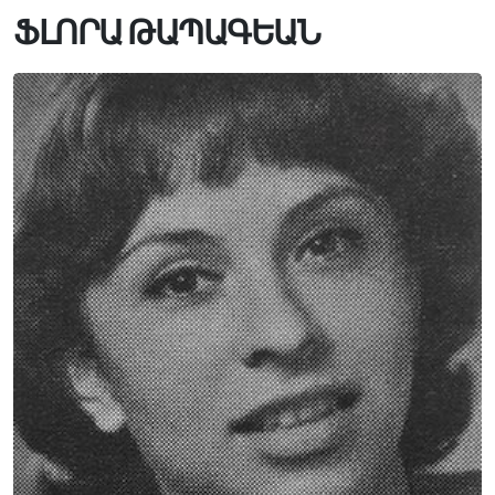
ՖԼՈՐԱ ԹԱՊԱԳԵԱՆ