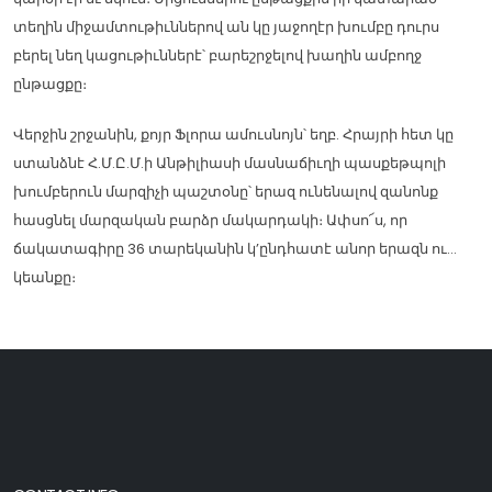
տեղին միջամտութիւններով ան կը յաջողէր խումբը դուրս
բերել նեղ կացութիւններէ՝ բարեշրջելով խաղին ամբողջ
ընթացքը։
Վերջին շրջանին, քոյր Ֆլորա ամուսնոյն՝ եղբ. Հրայրի հետ կը
ստանձնէ Հ.Մ.Ը.Մ.ի Անթիլիասի մասնաճիւղի պասքեթպոլի
խումբերուն մարզիչի պաշտօնը՝ երազ ունենալով զանոնք
հասցնել մարզական բարձր մակարդակի։ Ափսո՜ս, որ
ճակատագիրը 36 տարեկանին կ’ընդհատէ անոր երազն ու…
կեանքը։