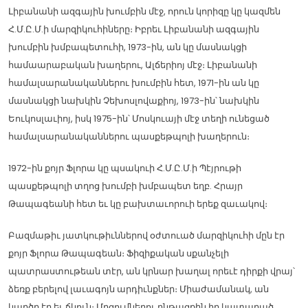
Լիբանանի ազգային խումբին մէջ, որուն կորիզը կը կազմեն
Հ.Մ.Ը.Մ.ի մարզիկուհիները։ Իբրեւ Լիբանանի ազգային
խումբին խմբապետուհի, 1973-ին, ան կը մասնակցի
համաարաբական խաղերու, Ալճերիոյ մէջ։ Լիբանանի
համալսարանականներու խումբին հետ, 1971-ին ան կը
մասնակցի նախկին Չեխոսլովաքիոյ, 1973-ին՝ նախկին
Եուկոսլաւիոյ, իսկ 1975-ին՝ Մոսկուայի մէջ տեղի ունեցած
համալսարանականներու պասքեթպոլի խաղերուն։
1972-ին քոյր Ֆլորա կը պսակուի Հ.Մ.Ը.Մ.ի Պէյրութի
պասքեթպոլի տղոց խումբի խմբապետ եղբ. Հրայր
Թապագեանի հետ եւ կը բախտաւորուի երեք զաւակով։
Բազմաթիւ յատկութիւններով օժտուած մարզիկուհի մըն էր
քոյր Ֆլորա Թապագեան։ Ֆիզիքական սքանչելի
պատրաստութեան տէր, ան կրնար խաղալ որեւէ դիրքի վրայ՝
ձեռք բերելով լաւագոյն արդիւնքներ։ Միաժամանակ, ան
կարծր էր եւ ճկուն։ Մրցումներու ընթացքին իր կատարած