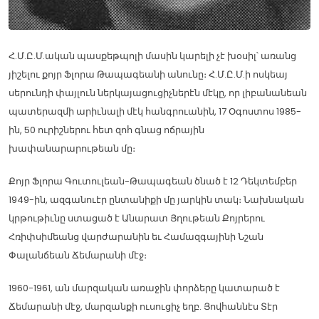
Հ.Մ.Ը.Մ.ական պասքեթպոլի մասին կարելի չէ խօսիլ՝ առանց
յիշելու քոյր Ֆլորա Թապագեանի անունը։ Հ.Մ.Ը.Մ.ի ոսկեայ
սերունդի փայլուն ներկայացուցիչներէն մէկը, որ լիբանանեան
պատերազմի արիւնալի մէկ հանգրուանին, 17 Օգոստոս 1985-
ին, 50 ուրիշներու հետ զոհ գնաց ոճրային
խափանարարութեան մը։
Քոյր Ֆլորա Գուտուլեան-Թապագեան ծնած է 12 Դեկտեմբեր
1949-ին, ազգանուէր ընտանիքի մը յարկին տակ։ Նախնական
կրթութիւնը ստացած է Անարատ Յղութեան Քոյրերու
Հռիփսիմեանց վարժարանին եւ Համազգայինի Նշան
Փալանճեան Ճեմարանի մէջ։
1960-1961, ան մարզական առաջին փորձերը կատարած է
Ճեմարանի մէջ, մարզանքի ուսուցիչ եղբ. Յովհաննէս Տէր