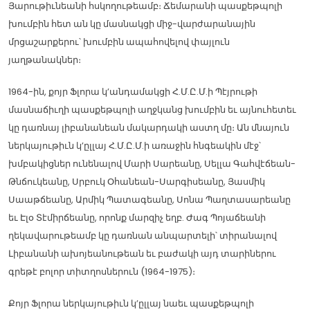
Յարութիւնեանի հսկողութեամբ։ Ճեմարանի պասքեթպոլի
խումբին հետ ան կը մասնակցի միջ-վարժարանային
մրցաշարքերու՝ խումբին ապահովելով փայլուն
յաղթանակներ։
1964-ին, քոյր Ֆլորա կ’անդամակցի Հ.Մ.Ը.Մ.ի Պէյրութի
մասնաճիւղի պասքեթպոլի աղջկանց խումբին եւ այնուհետեւ
կը դառնայ լիբանանեան մակարդակի աստղ մը։ Ան մնայուն
ներկայութիւն կ’ըլլայ Հ.Մ.Ը.Մ.ի առաջին հնգեակին մէջ՝
խմբակիցներ ունենալով Մարի Սարեանը, Սելլա Գահվէճեան-
Թնճուկեանը, Սրբուկ Օհանեան-Սարգիսեանը, Յասմիկ
Սաաթճեանը, Արմիկ Պատագեանը, Սոնա Պաղտասարեանը
եւ Էլօ Տէմիրճեանը, որոնք մարզիչ եղբ. Ժագ Պոյաճեանի
ղեկավարութեամբ կը դառնան անպարտելի՝ տիրանալով
Լիբանանի ախոյեանութեան եւ բաժակի այդ տարիներու
գրեթէ բոլոր տիտղոսներուն (1964-1975)։
Քոյր Ֆլորա ներկայութիւն կ’ըլլայ նաեւ պասքեթպոլի