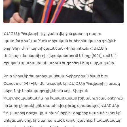
Հ.Մ.Ը.Մ.ի Պուլկարիոյ շրջանի վերջին քառորդ դարու
պատմութեան ամէնէն տիրական եւ հեղինակաւոր դէմքն է
քոյր Տիրուհի Պարտիզպանեան-Գրիգորեան։ Հ.Մ.Ը.Մ.ի
Սոֆիայի մասնաճիւղի վերականգնումէն ետք (1991), ամէնէն
ժրաջան պատասխանատուն եւ գործունեայ վարչականը։
Քոյր Տիրուհի Պարտիզպանեան-Գրիգորեան ծնած է 23
Օգոստոս 1944-ին։ Ան դուստրն էր Հ.Մ.Ը.Մ.ի Պուլկարիոյ աւագ
սերունդի ներկայացուցիչներէն եղբ․ Տիգրան
Պարտիզպանեանին, որ համայնավար իշխանութեան օրերուն,
իր եւ իր ընտանիքին ապահովութիւնը վտանգելով՝ Հ․Մ․Ը․Մ․ի
Պուլկարիոյ դրօշակը, արխիւները եւ գոյքերը պահած է տունը՝
մինչեւ այն օրը, երբ ստիպուած է այրել զանոնք, համայնավար