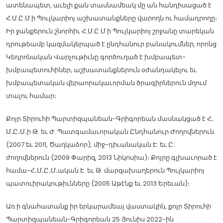
ատենապետ, աւելի քան տասնամեակ մը ան հանդիսացած է
Հ.Մ.Ը.Մ.ի Պուլկարիոյ աշխատանքները վարողն ու համադրողը։
Իր ջանքերուն շնորհիւ Հ.Մ.Ը.Մ.ի Պուլկարիոյ շրջանը տարեկան
դրութեամբ կազմակերպած է ընդհանուր բանակումներ, որոնց
Կեդրոնական Վարչութիւնը գործուղած է խմբապետ-
խմբապետուհիներ, աշխատանքներուն օժանդակելու եւ
խմբապետական վերաորակաւորման ծրագիրներուն մղում
տալու համար։
Քոյր Տիրուհի Պարտիզպանեան-Գրիգորեան մասնակցած է Հ․
Մ․Ը․Մ․ի Թ. եւ Ժ. Պատգամաւորական Ընդհանուր Ժողովներուն
(2007 եւ 2011, Ծաղկաձոր), միջ-դիւանական Է. եւ Ը.
ժողովներուն (2009 Փարիզ, 2013 Նիկոսիա)։ Քոյրը գլխաւորած է
համա-Հ․Մ․Ը․Մ․ական Է. եւ Թ. մարզախաղերուն Պուլկարիոյ
պատուիրակութիւնները (2005 Աթէնք եւ 2013 Երեւան)։
Առ ի գնահատանք իր երկարամեայ վաստակին, քոյր Տիրուհի
Պարտիզպանեան-Գրիգորեան 25 Յունիս 2022-ին