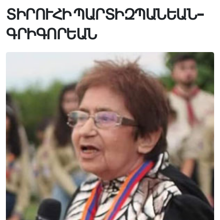
ՏԻՐՈՒՀԻ ՊԱՐՏԻԶՊԱՆԵԱՆ-
ԳՐԻԳՈՐԵԱՆ