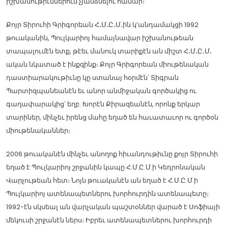
իշխանութիւններուն չյանձնելու համար։
Քոյր Տիրուհի Գրիգորեան Հ․Մ․Ը․Մ․ին կ’անդամակցի 1992
թուականին, Պուլկարիոյ համայնավար իշխանութեան
տապալումէն ետք, թէեւ մանուկ տարիքէն ան միշտ Հ․Մ․Ը․Մ․
ական նկատած է ինքզինք։ Քոյր Գրիգորեան միութենական
դաստիարակութիւնը կը ստանայ հօրմէն՝ Տիգրան
Պարտիզպանեանէն եւ անոր անմիջական գործակից ու
գաղափարակից՝ եղբ. Խորէն Քիրազեանէն, որոնք երկար
տարիներ, մինչեւ իրենց մահը եղած են հաւատաւոր ու գործօն
միութենականներ։
2006 թուականէն մինչեւ անողոք հիւանդութիւնը քոյր Տիրուհի
եղած է Պուլկարիոյ շրջանին կապը Հ.Մ.Ը.Մ.ի Կեդրոնական
Վարչութեան հետ։ Նոյն թուականէն ան եղած է Հ.Մ.Ը.Մ.ի
Պուլկարիոյ ատենապետներու խորհուրդին ատենապետը։
1992-էն սկսեալ ան վարչական պաշտօններ վարած է Սոֆիայի
մեկուսի շրջանէն ներս։ Իբրեւ ատենապետներու խորհուրդի