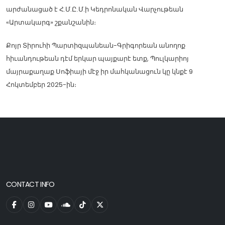
արժանացած է Հ.Մ.Ը.Մ.ի Կեդրոնական Վարչութեան
«Արտակարգ» շքանշանին։
Քոյր Տիրուհի Պարտիզպանեան-Գրիգորեան անողոք
հիւանդութեան դէմ երկար պայքարէ ետք, Պուլկարիոյ
մայրաքաղաք Սոֆիայի մէջ իր մահկանացուն կը կնքէ 9
Հոկտեմբեր 2025-ին։
CONTACT INFO