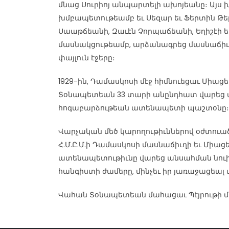
մնաց Սուրիոյ անպարտելի ախոյեանը։ Այս խ
խմբապետութեամբ եւ Սեզար եւ Ֆերտին Թ
Սաաթճեանի, Զաւէն Չորպաճեանի, Եղիշէի եւ
մասնակցութեամբ, արձանագրեց մասնաճիւ
փայլուն էջերը։
1929-ին, Դամասկոսի մէջ հիմնուեցաւ Միա
Տօնապետեան 33 տարի անընդհատ վարեց
հոգաբարձութեան ատենապետի պաշտօնը։
Վարչական մեծ կարողութիւններով օժտու
Հ.Մ.Ը.Մ.ի Դամասկոսի մասնաճիւղի եւ Միաց
ատենապետութիւնը վարեց անսահման նուիրու
հանգիստի ժամերը, մինչեւ իր յառաջացեալ
Վահան Տօնապետեան մահացաւ Պէյրութի մէջ, 