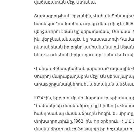
վաճառատան մէջ, Ատանա։
Տարագրութեան շրջանին, Վահան Տօնապետ
հասնելու Դամասկոս, ուր կը մնայ մինչեւ 19
վերջաւորութեան կը վերադառնայ Ատանա։ Կի
ին, վերջնականապէս կը հաստատուի Դամասկ
ընտանեկան իր բոյնը՝ ամուսնանալով Սել
հետ։ Կ’ունենան երկու դուստր՝ Սոնա եւ Լուս
Վահան Տօնապետեան յարգուած ազգային-հ
Սուրիոյ մայրաքաղաքին մէջ։ Ան սերտ յարա
արաբ շրջանակներու եւ պետական անձնաւո
1924-ին, երբ խումբ մը մարզասէր երիտասարդ
Դամասկոսի մասնաճիւղը կը հիմնուի, Վահ
հանդիսանայ մասնաճիւղին հոգին եւ սիրտը, 
փոխադրութիւնը, 1962-ին։ Իր օրերուն, Հ.Մ.
մասնաճիւղը ունէր ֆութպոլի իր հռչակաւոր