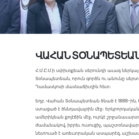
ՎԱՀԱՆ ՏՕՆԱՊԵՏԵԱ
Հ.Մ.Ը.Մ.ի սփիւռքեան սերունդի աւագ ներկա
Տօնապետեան, որուն գործն ու անունը սերտ
Դամասկոսի մասնաճիւղին հետ։
Եղբ. Վահան Տօնապետեան ծնած է 1888-ին
ստացած է ծննդավայրին մէջ։ Երկրորդական 
ամերիկեան քոլէճին մէջ, ուրկէ շրջանաւարտ 
ժամանակով, իբրեւ ուսուցիչ, պաշտօնավար
նետուած է առեւտրական ասպարէզ, աշխատ