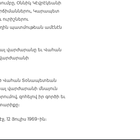
ումբը, Օննիկ Կէվրէկեանի
երճիմաններու, Կարապետ
 ուրիշներու
ղին պատմութեան ամէնէն
ցեալ վարժարանը եւ Վահան
 վարժարանի
ած Վահան Տօնապետեան
եալ վարժարանի մնայուն
մով, զոհելով իր գործի եւ
 տարիքը։
12 Յուլիս 1969-ին։