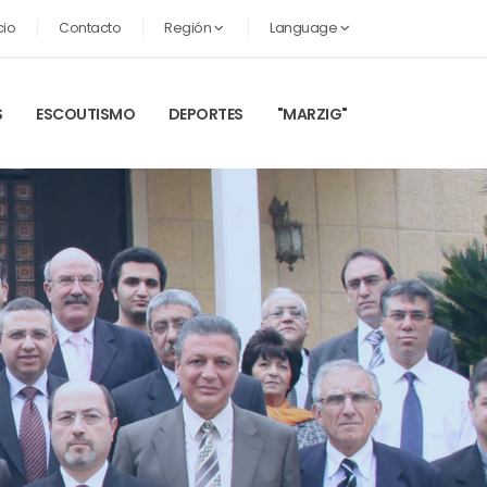
cio
Contacto
Región
Language
S
ESCOUTISMO
DEPORTES
"MARZIG"