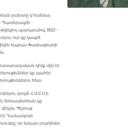
եան բախտը կ’ունենայ
18։ Պատերազմի
լիկիոյ պարպումով, 1922-
ոս, ուր կը կազմէ
անիկէն Եպրաս Փափազեանի
ին։
ասարակական դէմք մըն էր
բերութիւններ կը պահէր
րութիւններու հետ։
ներու կողմէ Հ.Մ.Ը.Մ.ի
ան Տօնապետեան կը
մինչեւ Պէյրութ
Ը.Մ.ի Դամասկոսի
 խումբը, որ երկար տարիներ