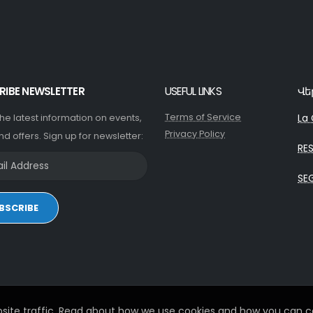
RIBE NEWSLETTER
USEFUL LINKS
Վե
Terms of Service
La 
 the latest information on events,
Privacy Policy
nd offers. Sign up for newsletter:
RE
SE
BSCRIBE
site traffic. Read about how we use cookies and how you can co
© 2026. All Rights Reserved - Developed by
iDoWeb