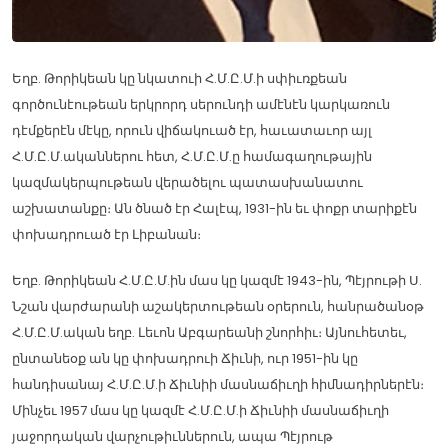
Եղբ. Թորիկեան կը նկատուի Հ.Մ.Ը.Մ.ի սփիւռքեան
գործունէութեան երկրորդ սերունդի ամէնէն կարկառուն
դէմքերէն մէկը, որուն վիճակուած էր, հաւատաւոր այլ
Հ.Մ.Ը.Մ.ականներու հետ, Հ.Մ.Ը.Մ.ը համագաղութային
կազմակերպութեան վերածելու պատասխանատու
աշխատանքը։ Ան ծնած էր Հալէպ, 1931-ին եւ փոքր տարիքէն
փոխադրուած էր Լիբանան։
Եղբ. Թորիկեան Հ.Մ.Ը.Մ.ին մաս կը կազմէ 1943-ին, Պէյրութի Ս.
Նշան վարժարանի աշակերտութեան օրերուն, հանրածանօթ
Հ.Մ.Ը.Մ.ական եղբ. Լեւոն Աբգարեանի շնորհիւ։ Այնուհետեւ,
ընտանեօք ան կը փոխադրուի Ճիւնի, ուր 1951-ին կը
հանդիսանայ Հ.Մ.Ը.Մ.ի Ճիւնիի մասնաճիւղի հիմնադիրներէն։
Մինչեւ 1957 մաս կը կազմէ Հ.Մ.Ը.Մ.ի Ճիւնիի մասնաճիւղի
յաջորդական վարչութիւններուն, ապա Պէյրութ