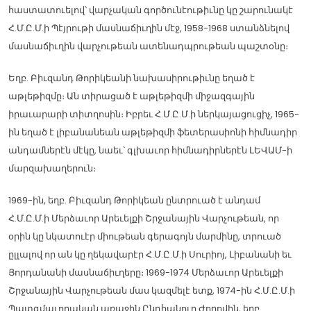
հաստատուելով՝ վարչական գործունէութիւնը կը շարունակէ
Հ.Մ.Ը.Մ.ի Պէյրութի մասնաճիւղին մէջ, 1958-1968 ստանձնելով
մասնաճիւղին վարչութեան ատենադպրութեան պաշտօնը։
Եղբ. Բիւզանդ Թորիկեանի նախասիրութիւնը եղած է
աթլեթիզմը։ Ան տիրացած է աթլեթիզմի միջազգային
իրաւարարի տիտղոսին։ Իբրեւ Հ.Մ.Ը.Մ.ի ներկայացուցիչ, 1965-
ին եղած է լիբանանեան աթլեթիզմի ֆետերասիոնի հիմնադիր
անդամներէն մէկը, նաեւ՝ գլխաւոր հիմնադիրներէն ԼԵՎԱՄ-ի
մարզախաղերուն։
1969-ին, եղբ. Բիւզանդ Թորիկեան ընտրուած է անդամ
Հ.Մ.Ը.Մ.ի Մերձաւոր Արեւելքի Շրջանային Վարչութեան, որ
օրին կը նկատուէր միութեան գերագոյն մարմինը, տրուած
ըլլալով որ ան կը ղեկավարէր Հ.Մ.Ը.Մ.ի Սուրիոյ, Լիբանանի եւ
Յորդանանի մասնաճիւղերը։ 1969-1974 Մերձաւոր Արեւելքի
Շրջանային Վարչութեան մաս կազմելէ ետք, 1974-ին Հ.Մ.Ը.Մ.ի
Պատգմաւորական առաջին Ընդհանուր Ժողովին, եղբ.