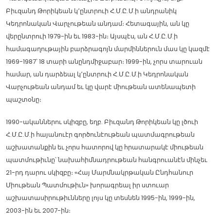
Բիւզանդ Թորիկեան կ՚ընտրուի Հ.Մ.Ը.Մ.ի անդրանիկ
Կեդրոնական Վարչութեան անդամ։ Հետագային, ան կը
վերընտրուի 1979-ին եւ 1983-ին։ Այսպէս, ան Հ.Մ.Ը.Մ.ի
համագաղութային բարձրագոյն մարմիններուն մաս կը կազմէ
1969-1987՝ 18 տարի անընդմիջաբար։ 1999-ին, չորս տարուան
համար, ան դարձեալ կ՚ընտրուի Հ.Մ.Ը.Մ.ի Կեդրոնական
Վարչութեան անդամ եւ կը վարէ միութեան ատենապետի
պաշտօնը։
1990-ականներու սկիզբը, եղբ. Բիւզանդ Թորիկեան կը լծուի
Հ.Մ.Ը.Մ.ի հայանուէր գործունէութեան պատմագրութեան
աշխատանքին եւ չորս հատորով կը հրատարակէ միութեան
պատմութիւնը՝ նախահիմնադրութեան հանգրուանէն մինչեւ
21-րդ դարու սկիզբը։ «Հայ Մարմնակրթական Ընդհանուր
Միութեան Պատմութիւն» խորագրեալ իր ստուար
աշխատասիրութիւնները լոյս կը տեսնեն 1995-ին, 1999-ին,
2003-ին եւ 2007-ին։