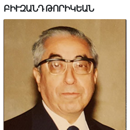
ԲԻՒԶԱՆԴ ԹՈՐԻԿԵԱՆ