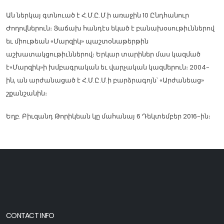
Ան ներկայ գտնուած է Հ.Մ.Ը.Մ.ի առաջին 10 Ընդհանուր
Ժողովներուն։ Յաճախ հանդէս եկած է բանախօսութիւններով
եւ միութեան «Մարզիկ» պաշտօնաթերթին
աշխատակցութիւններով։ Երկար տարիներ մաս կազմած
է«Մարզիկ»ի խմբագրական եւ վարչական կազմերուն։ 2004-
ին, ան արժանացած է Հ.Մ.Ը.Մ.ի բարձրագոյն՝ «Արժանեաց»
շքանշանին։
Եղբ. Բիւզանդ Թորիկեան կը մահանայ 6 Դեկտեմբեր 2016-ին։
CONTACT INFO