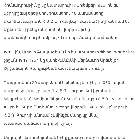
Հիմնադրութիւնը կը կատարուի 17 Նոյեմբեր 1925-ին եւ
վերոյիշեալ երեք միութիւններու 48 անդամները
կ’արձանագրուին Հ.Մ.Ը.Մ.ի Հալէպի մասնաճիւղի անդամ եւ
կ’ընտրեն իրենց անդրանիկ վարչութիւնը՝
ատենապետութեամբ եղբ. Լուտեր Մասպանաճեանի։
1948-ին, Ատուր Գապագեան կը հաստատուի Պէյրութ եւ երկու
շրջան՝ 1949-1954 կը վարէ Հ.Մ.Ը.Մ.ի Մերձաւոր Արեւելքի
Շրջանային Վարչութեան ատենապետութիւնը։
Գապագեան 29 տարեկանէն սկսեալ եւ մինչեւ 1960-ական
տարիներ մաս կը կազմէ Հ.Յ.Դ. Սուրիոյ եւ Լիբանանի
Կեդրոնական Կոմիտէներուն։ Կը մասնակցի Հ.Յ.Դ. 15-րդ, 16-րդ,
18-րդ եւ 19-րդ Ընդհանուր Ժողովներուն։ 1963-ին կ’ընտրուի
Հ.Յ.Դ. Բիւրոյի անդամ եւ մինչեւ մահը կը մնայ
պատասխանատու դիրքի վրայ։
Ազգային-կուսակցական երեք քառորդ դարու վաստակով