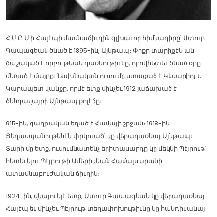
Հ.Մ.Ը.Մ.ի Հալէպի մասնաճիւղին գլխաւոր հիմնադիրը՝ Ատուր
Գապագեան ծնած է 1895-ին, Այնթապ։ Փոքր տարիքէն ան
ճաշակած է որբութեան դառնութիւնը, որովհետեւ ծնած օրը
մեռած է մայրը։ Նախնական ուսումը ստացած է Կեսարիոյ Ս.
Կարապետ վանքը, որմէ ետք մինչեւ 1912 յաճախած է
ծննդավայրի Այնթապ քոլէճը։
915-ին, գաղթական եղած է Համայի շրջան։ 1918-ին,
Ցեղասպանութենէն փրկուած՝ կը վերադառնայ Այնթապ։
Տարի մը ետք, ուսումնատենչ երիտասարդը կը մեկնի Պէյրութ՝
հետեւելու Պէյրութի Ամերիկեան Համալսարանի
ատամնաբուժական ճիւղին։
1924-ին, վկայուելէ ետք, Ատուր Գապագեան կը վերադառնայ
Հալէպ եւ մինչեւ Պէյրութ տեղափոխութիւնը կը հանդիսանայ