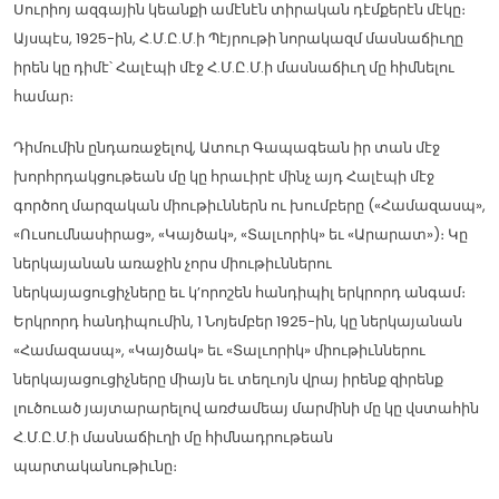
Սուրիոյ ազգային կեանքի ամէնէն տիրական դէմքերէն մէկը։
Այսպէս, 1925-ին, Հ.Մ.Ը.Մ.ի Պէյրութի նորակազմ մասնաճիւղը
իրեն կը դիմէ՝ Հալէպի մէջ Հ.Մ.Ը.Մ.ի մասնաճիւղ մը հիմնելու
համար։
Դիմումին ընդառաջելով, Ատուր Գապագեան իր տան մէջ
խորհրդակցութեան մը կը հրաւիրէ մինչ այդ Հալէպի մէջ
գործող մարզական միութիւններն ու խումբերը («Համազասպ»,
«Ուսումնասիրաց», «Կայծակ», «Տալւորիկ» եւ «Արարատ»)։ Կը
ներկայանան առաջին չորս միութիւններու
ներկայացուցիչները եւ կ’որոշեն հանդիպիլ երկրորդ անգամ։
Երկրորդ հանդիպումին, 1 Նոյեմբեր 1925-ին, կը ներկայանան
«Համազասպ», «Կայծակ» եւ «Տալւորիկ» միութիւններու
ներկայացուցիչները միայն եւ տեղւոյն վրայ իրենք զիրենք
լուծուած յայտարարելով առժամեայ մարմինի մը կը վստահին
Հ.Մ.Ը.Մ.ի մասնաճիւղի մը հիմնադրութեան
պարտականութիւնը։