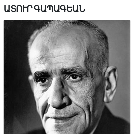
ԱՏՈՒՐ ԳԱՊԱԳԵԱՆ