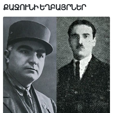
ՔԱՋՈՒՆԻ ԵՂԲԱՅՐՆԵՐ