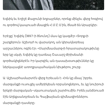
Եզնիկ եւ Եղիշէ Քաջունի եղբայրներ, որոնք մինչեւ վերջ հոգիով
ու գործով կապուած մնացին Հ.Մ.Ը.Մ.ին, ծնած են Արաբկիր։
Երէցը՝ Եզնիկ (1897-ի ծնունդ) մաս կը կազմէր «Տորք»ի
շարքերուն։ Աշխոյժ ու վարակող, ան կիրակնօրեայ
արշաւներու ոգին էր։ «Մարմնամարզ»ի հրատարակութիւնը
երբ կը սկսի, Եզնիկ կը դառնայ Շաւարշ Քրիսեանի
գործակիցներէն։ Իր կարգին, ան դասախօսութիւններ կը
ներկայացնէ առողջապահական նիւթերու շուրջ։
Ա. Աշխարհամարտէն վերջ Երեւան է։ Հոն կը մնայ՝ իբրեւ
մարզանքի ուսուցիչ ամերիկեան որբանոցներու, եւ կը նուիրուի
երկրի մարզական-սկաուտական շարժումին։ Իրեն յանձնուած
էին Աղեքսանդրեան եւ Գալֆայեան գիմնազիոններու
մարզանքի դասերը։