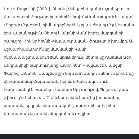
Եղիշէ Քաջունի (1899-ի ծնունդ) Կեդրոնականի աշակերտ էր։
Հայ առաջին ֆութպոլիստներէն, նախ՝ «Սանթրալի»ի եւ ապա՝
«Տորք»ի մէջ, որուն հիմնադիրներէն կ'ըլլայ։ Պոլսոյ մէջ կ'ուսանի
իրաւաբանութիւն։ Յետոյ կ'անցնի Վան՝ իբրեւ մարզանքի
ուսուցիչ։ Հոն կը հիմնէ «Վասպուրական» ֆութպոլի խումբը։ Ա.
Աշխարհամարտին կը մասնակցի Վանի
ինքնապաշտպանութեան կռիւներուն։ Յետոյ կը դառնայ Զօր.
Անդրանիկի քարտուղարը. անոր հետ Կովկասէն կ'անցնի
Փարիզ, Լոնտոն, Մանչեսթըր։ Նոյն այդ գաղութներուն կողմէ կը
վերադառնայ Հայաստան, իբրեւ օժանդակութիւն
հագուստեղէն բաժնելու համար։ Այդ առիթով, Պոլսոյ մէջ ան
շփում կ'ունենայ Հ.Մ.Ը.Մ.ի կեդրոնին հետ, կը խոստանայ
սատարել երկրին սկաուտական շարժումին եւ իր հետ
Հայաստան կը տանի մարզական գոյքեր։