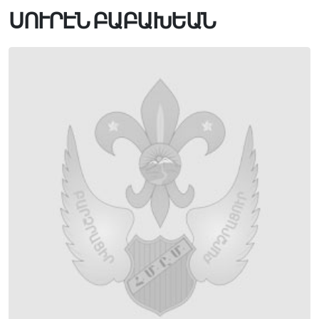
ՍՈՒՐԷՆ ԲԱԲԱԽԵԱՆ