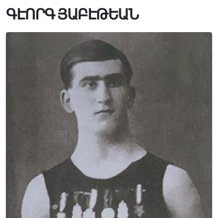
ԳԷՈՐԳ ՅԱԲԷԹԵԱՆ