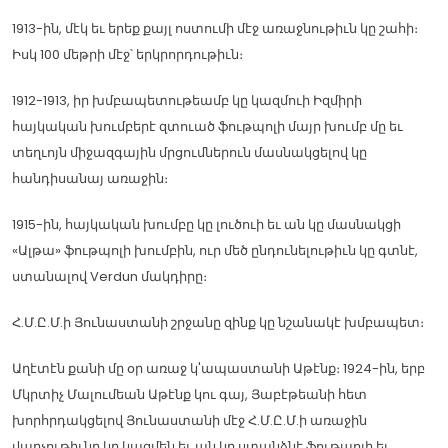
1913-ին, մէկ եւ երեք քայլ ոստումի մէջ առաջնութիւն կը շահի։
Իսկ 100 մեթրի մէջ՝ երկրորդութիւն։
1912-1913, իր խմբապետութեամբ կը կազմուի Իզմիրի
հայկական խումբերէ զտուած ֆութպոլի մայր խումբ մը եւ
տեղւոյն միջազգային մրցումներուն մասնակցելով կը
հանդիսանայ առաջին։
1915-ին, հայկական խումբը կը լուծուի եւ ան կը մասնակցի
«Ալթա» ֆութպոլի խումբին, ուր մեծ ընդունելութիւն կը գտնէ,
ստանալով Verdun մակդիրը։
Հ.Մ.Ը.Մ.ի Յունաստանի շրջանը զինք կը նշանակէ խմբապետ։
Աղէտէն քանի մը օր առաջ կ'ապաստանի Աթէնք։ 1924-ին, երբ
Մկրտիչ Մալումեան Աթէնք կու գայ, Յաբէթեանի հետ
խորհրդակցելով Յունաստանի մէջ Հ.Մ.Ը.Մ.ի առաջին
վարչութիւնը կը կազմեն եւ ան կը ստանձնէ ֆութպոլի եւ