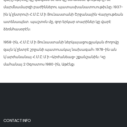
մարմնամարզի բաժիններու պատասխանատուութիւնը։ 1937-
ին կ'ընտրուի Հ.Մ.Ը.Մ.ի Յունաստանի Շրջանային Վարչութեան
ատենապետ. պաշտօն մը, զոր երկար տարիներ կը վարէ
ձեռնհասօրէն։
1958-ին, Հ.Մ.Ը.Մ.ի Յունաստանի ներկայացուցչական ժողովը
զայն կ'ընտրէ շրջանի պատուակալ նախագահ։ 1978-ին ան
կ'արժանանայ Հ.Մ.Ը.Մ.ի «Արժանեաց» շքանշանին։ Կը
մահանայ 2 Օգոստոս 1980-ին, Աթէնք։
CONTACT INFO