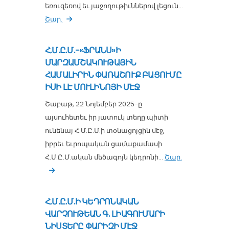
եռուզեռով եւ յաջողութիւններով լեցուն...
Շար.
Հ.Մ.Ը.Մ.-«ՖՐԱՆՍ»Ի
ՄԱՐԶԱՄՇԱԿՈՒԹԱՅԻՆ
ՀԱՄԱԼԻՐԻՆ ՓԱՌԱՇՈՒՔ ԲԱՑՈՒՄԸ
ԻՍԻ ԼԷ ՄՈՒԼԻՆՈՅԻ ՄԷՋ
Շաբաթ, 22 Նոյեմբեր 2025-ը
այսուհետեւ իր յատուկ տեղը պիտի
ունենայ Հ.Մ.Ը.Մ.ի տօնացոյցին մէջ,
իբրեւ եւրոպական ցամաքամասի
Հ.Մ.Ը.Մ.ական մեծագոյն կեդրոնի...
Շար.
Հ.Մ.Ը.Մ.Ի ԿԵԴՐՈՆԱԿԱՆ
ՎԱՐՉՈՒԹԵԱՆ Գ. ԼԻԱԳՈՒՄԱՐԻ
ՆԻՍՏԵՐԸ ՓԱՐԻԶԻ ՄԷՋ