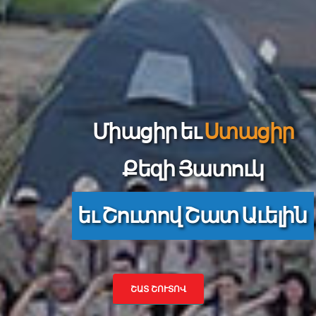
Միացիր եւ
Ստացիր
Քեզի Յատուկ
եւ Շուտով Շատ Աւելին
ՇԱՏ ՇՈՒՏՈՎ