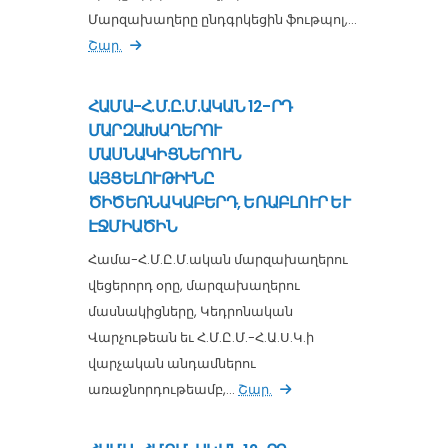
Մարզախաղերը ընդգրկեցին ֆութպոլ,...
Շար.
ՀԱՄԱ-Հ.Մ.Ը.Մ.ԱԿԱՆ 12-ՐԴ
ՄԱՐԶԱԽԱՂԵՐՈՒ
ՄԱՍՆԱԿԻՑՆԵՐՈՒՆ
ԱՅՑԵԼՈՒԹԻՒՆԸ
ԾԻԾԵՌՆԱԿԱԲԵՐԴ, ԵՌԱԲԼՈՒՐ ԵՒ
ԷՋՄԻԱԾԻՆ
Համա-Հ.Մ.Ը.Մ.ական մարզախաղերու
վեցերորդ օրը, մարզախաղերու
մասնակիցները, Կեդրոնական
Վարչութեան եւ Հ.Մ.Ը.Մ.-Հ.Ա.Ս.Կ.ի
վարչական անդամներու
առաջնորդութեամբ,...
Շար.