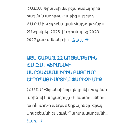
Հ.Մ.Ը.Մ.-Ֆրանսի մարզահամալիրին
բացման առիթով Փարիզ այցելող
Հ.Մ.Ը.Մ.ի Կեդրոնական Վարչութիւնը 18-
21 Նոյեմբեր 2025-ին գումարեց 2023-
2027 քառամեակի իր...
Շար.
ԱՅՍ ՇԱԲԱԹ, 22 ՆՈՅԵՄԲԵՐԻՆ
Հ.Մ.Ը.Մ.-«ՖՐԱՆՍ»Ի
ՄԱՐԶԱՀԱՄԱԼԻՐԻՆ ԲԱՑՈՒՄԸ
ԵՒՐՈՊԱՅԻ ՍՐՏԻՆ՝ ՓԱՐԻԶԻ ՄԷՋ
(Հ.Մ.Ը.Մ.-Ֆրանսի նոր կեդրոնի բացման
առիթով հարցազրոյց «Իմաստուններու
Խորհուրդ»ի անդամ եղբայրներ՝ Հրաչ
Սիսեռեանի եւ Լեւոն Պաղտասարեանի...
Շար.