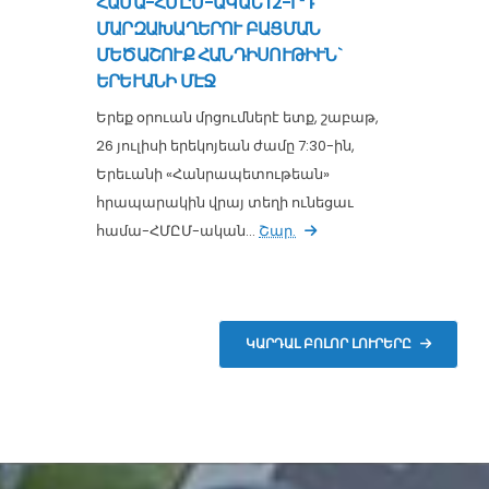
ՀԱՄԱ-ՀՄԸՄ-ԱԿԱՆ 12-ՐԴ
ՄԱՐԶԱԽԱՂԵՐՈՒ ԲԱՑՄԱՆ
ՄԵԾԱՇՈՒՔ ՀԱՆԴԻՍՈՒԹԻՒՆ`
ԵՐԵՒԱՆԻ ՄԷՋ
Երեք օրուան մրցումներէ ետք, շաբաթ,
26 յուլիսի երեկոյեան ժամը 7:30-ին,
Երեւանի «Հանրապետութեան»
հրապարակին վրայ տեղի ունեցաւ
համա-ՀՄԸՄ-ական...
Շար.
ԿԱՐԴԱԼ ԲՈԼՈՐ ԼՈՒՐԵՐԸ