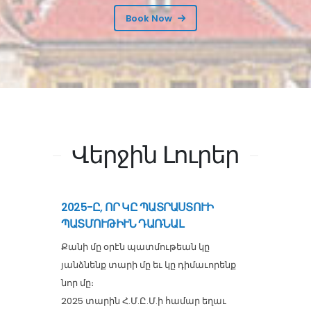
Book Now
Վերջին Լուրեր
2025-Ը, ՈՐ ԿԸ ՊԱՏՐԱՍՏՈՒԻ
ՊԱՏՄՈՒԹԻՒՆ ԴԱՌՆԱԼ
Քանի մը օրէն պատմութեան կը
յանձնենք տարի մը եւ կը դիմաւորենք
նոր մը։
2025 տարին Հ.Մ.Ը.Մ.ի համար եղաւ