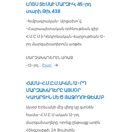
ԼՈՅՍ ՏԵՍԱՒ ՄԱՐԶԻԿ, 45-րդ
տարի, Թիւ 438
-Խմբագրական- Արցախո՛վ
-Հայրապետական օրհնութեան գիր
Հ.Մ.Ը.Մ.ի Կեդրոնական Վարչութեան 12-
րդ մարզախաղերուն առթիւ
ՄԱՐԶԱԽԱՂԵՐԷՆ ԱՌԱՋ
-12-րդ...
Շար.
ՀԱՄԱ-Հ.Մ.Ը.Մ.ԱԿԱՆ 12-ՐԴ
ՄԱՐԶԱԽԱՂԵՐԸ ԱՅՍՕՐ
Կ’ԱՒԱՐՏԻՆ ՄԵԾ ՅԱՋՈՂՈՒԹԵԱՄԲ
Այսօր Երեւանի մէջ վերջ կը գտնեն
համա-Հ.Մ.Ը.Մ.ական 12-րդ
մարզախաղերը, որոնք ընթացք առին
Հինգշաբթի, 24 Յուլիսին։