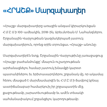
«ՀՐԱՇՔ» Մարզախաղեր
«Հրաշք» մարզախաղերը առաջին անգամ կիրարկուեցան
Հ.Մ.Ը.Մ.ի 100-ամեակին, 2018-ին, Արեւմտեան Մ. Նահանգներու
Շրջանային Վարչութեան կազմակերպած յատուկ
մարզախաղերուն, որոնց օրին տրուեցաւ «Հրաշք» անունը։
Մարզախաղերէն ետք, Շրջանային Վարչութիւնը յառաջացուց
«Հրաշք» բաժանմունքը՝ մնայուն ուշադրութեան
արժանացնելու համար յատուկ խնամքի կարօտ
պատանիներու եւ երիտասարդներու շրջանակ մը, որ ակամայ
հեռու մնացած է մարմնամարզէն եւ Հ.Մ.Ը.Մ.ի ճամբով կրնայ
աստիճանաբար համարկուիլ իր շրջապատին մէջ,
քաջութեամբ, յարատեւութեամբ եւ ամէն տեսակի
սահմանափակում շրջանցելու կարողութեամբ։