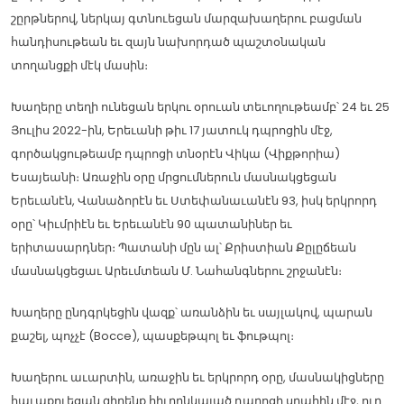
շըրթներով, ներկայ գտնուեցան մարզախաղերու բացման
հանդիսութեան եւ զայն նախորդած պաշտօնական
տողանցքի մէկ մասին։
Խաղերը տեղի ունեցան երկու օրուան տեւողութեամբ՝ 24 եւ 25
Յուլիս 2022-ին, Երեւանի թիւ 17 յատուկ դպրոցին մէջ,
գործակցութեամբ դպրոցի տնօրէն Վիկա (Վիքթորիա)
Եսայեանի։ Առաջին օրը մրցումներուն մասնակցեցան
Երեւանէն, Վանաձորէն եւ Ստեփանաւանէն 93, իսկ երկրորդ
օրը՝ Կիւմրիէն եւ Երեւանէն 90 պատանիներ եւ
երիտասարդներ։ Պատանի մըն ալ՝ Քրիստիան Քըլըճեան
մասնակցեցաւ Արեւմտեան Մ. Նահանգներու շրջանէն։
Խաղերը ընդգրկեցին վազք՝ առանձին եւ սայլակով, պարան
քաշել, պոչչէ (Bocce), պասքեթպոլ եւ ֆութպոլ։
Խաղերու աւարտին, առաջին եւ երկրորդ օրը, մասնակիցները
հաւաքուեցան զիրենք հիւրընկալած դպրոցի սրահին մէջ, ուր