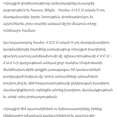
«Հրաշք»ի փորձառութիւնը արձանագրեց յուսադրիչ
յաջողութիւն եւ հասաւ մինչեւ… համա-Հ.Մ.Ը.Մ.ական 11-րդ
մարզախաղեր, իբրեւ նորութիւն, փորձարկուելու եւ
այնուհետեւ չորս տարին անգամ մը իր մնայուն տեղը
ունենալու համար։
Այս նպատակով, համա-Հ.Մ.Ը.Մ.ական 11-րդ մարզախաղերու
կազմակերպիչ մարմինը յառաջացուց «Հրաշք»ի խաղերով
զբաղող յատուկ յանձնախումբ մը՝ գլխաւորութեամբ Հ.Մ.Ը.Մ.-
Հ.Ա.Ս.Կ.ի վարչութեան անդամ քոյր Վանիա Մովսէսեանի։
Յանձնախումբին կողքին յառաջացաւ 50 կամաւորներէ
բաղկացած խմբակ մը, որուն անդամները անսահման
նուիրումով եւ մեծ հոգատարութեամբ ընկերացան խաղերու
մասնակիցներուն, օգնեցին անոնց խաղերու մասնակցութեան
եւ տեղէ տեղ փոխադրութեան։
«Հրաշք»ի 184 պատանիներն ու երիտասարդները, իրենց
ընկերացող օժանդակ կամաւորներով եւ յատուկ թի-