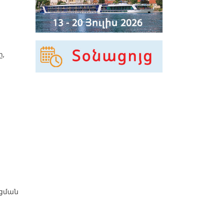
,
ացման