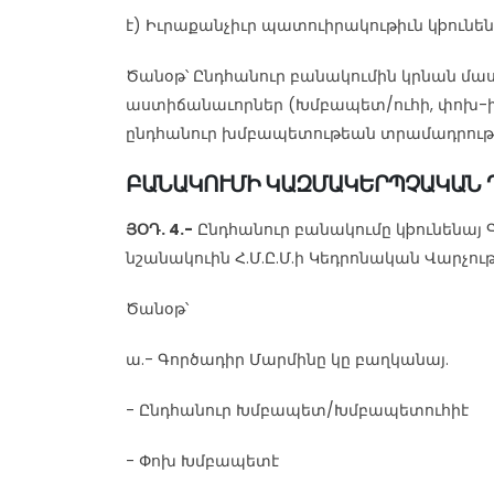
է) Իւրաքանչիւր պատուիրակութիւն կþուն
Ծանօթ՝ Ընդհանուր բանակումին կրնան մաս
աստիճանաւորներ (Խմբապետ/ուհի, փոխ-խ
ընդհանուր խմբապետութեան տրամադրութե
ԲԱՆԱԿՈՒՄԻ ԿԱԶՄԱԿԵՐՊՉԱԿԱՆ 
ՅՕԴ. 4.-
Ընդհանուր բանակումը կþունենայ Գ
նշանակուին Հ.Մ.Ը.Մ.ի Կեդրոնական Վարչու
Ծանօթ՝
ա.- Գործադիր Մարմինը կը բաղկանայ.
- Ընդհանուր Խմբապետ/Խմբապետուհիէ
- Փոխ Խմբապետէ