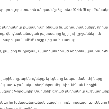
պուի չորս տարին անգամ մը։ Կը տեւէ 10-էն 15 օր։ Բանակ
ընդհանուր բանակումի թեման եւ աշխատանքները, որոնք
ք, վերջնականացած յայտագիրը կը յղուի շրջաններուն
տարի կամ ամէնէն ուշը վեց ամիս առաջ։
, քայլերգ եւ դրօշակ, պատրաստուած Կեդրոնական Վարչո
արիները, արենոյշները, երէցները եւ պարմանուհիները
նջատ 4 բանակատեղիներու մէջ։ Կþունենան ներքին
անգարէ Գործադիր Մարմինի ճշդած ընդհանուր աշխատանք
ենայ իր խմբապետական կազմը, որուն իրաւասութիւնները 
Գործադիր Մարմինը։