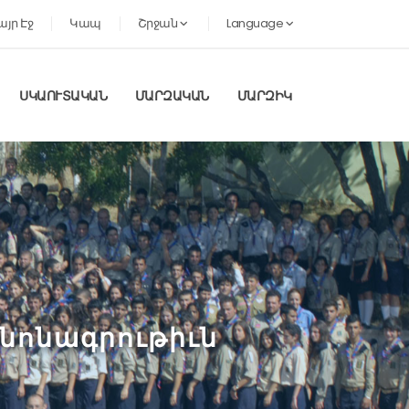
այր Էջ
Կապ
Շրջան
Language
ՍԿԱՈՒՏԱԿԱՆ
ՄԱՐԶԱԿԱՆ
ՄԱՐԶԻԿ
նոնագրութիւն