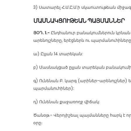
3) Սատարել Հ.Մ.Ը.Մ.ի սկաուտութեան միջ
ՄԱՍՆԱԿՑՈՒԹԵԱՆ ՊԱՅՄԱՆՆԵՐ
ՅՕԴ. 1.-
Ընդհանուր բանակումներուն կրնան
արենոյշները, երէցներն ու պարմանուհիները
ա) Ըլլան 14 տարեկան:
բ) Մասնակցած ըլլան տարեկան բանակումի
գ) Ունենան Բ. կարգ (արիներ-արենոյշնե
պարմանուհիներ):
դ) Ունենան քաջառողջ վիճակ:
Ծանօթ.- Վերոյիշեալ պայմանները հարկ է ո
օրը։