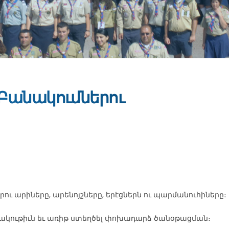
 Բանակումներու
երու արիները, արենոյշները, երէցներն ու պարմանուհիները։
րակութիւն եւ առիթ ստեղծել փոխադարձ ծանօթացման։