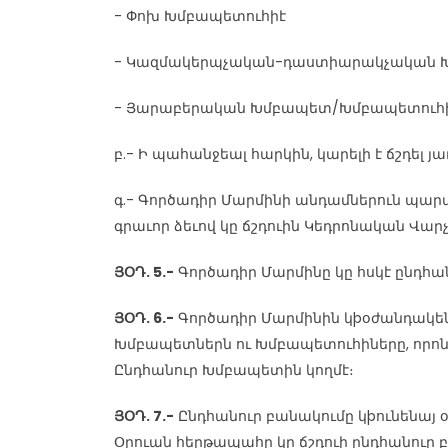
- Փոխ Խմբապետուհիէ
- Կազմակերպչական-դաստիարակչական 
- Յարաբերական Խմբապետ/Խմբապետուհ
բ.- Ի պահանջեալ հարկին, կարելի է ճշդել յ
գ.- Գործադիր Մարմինի անդամներուն պար
գրաւոր ձեւով կը ճշդուին Կեդրոնական Վարչ
ՅՕԴ. 5.-
Գործադիր Մարմինը կը հսկէ ընդհ
ՅՕԴ. 6.-
Գործադիր Մարմինին կþօժանդակեն
Խմբապետներն ու Խմբապետուհիները, որոնց
Ընդհանուր Խմբապետին կողմէ։
ՅՕԴ. 7.-
Ընդհանուր բանակումը կþունենայ օ
Օրուան հերթապահը կը ճշդուի ընդհանուր