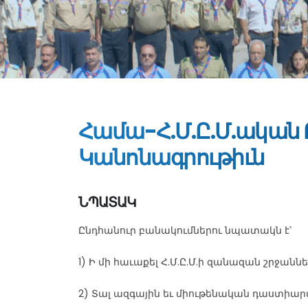
Համա-Հ.Մ.Ը.Մ.ական
Կանոնագրութիւն
ՆՊԱՏԱԿ
Ընդհանուր բանակումներու նպատակն է՝
1) Ի մի հաւաքել Հ.Մ.Ը.Մ.ի զանազան շրջանն
2) Տալ ազգային եւ միութենական դաստիա