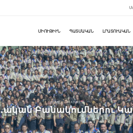
Մ
ՄԻՈՒԹԻՒՆ
ՊԱՏՄԱԿԱՆ
ԼՐԱՏՈՒԱԿԱՆ
HOME
FEATURES
Մ.ական Բանակումներու Կա