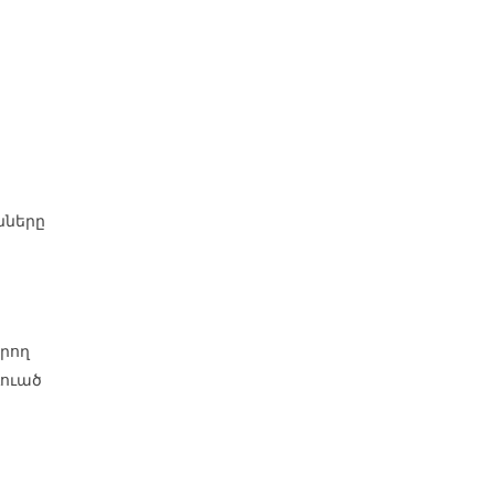
նները
րող
դուած