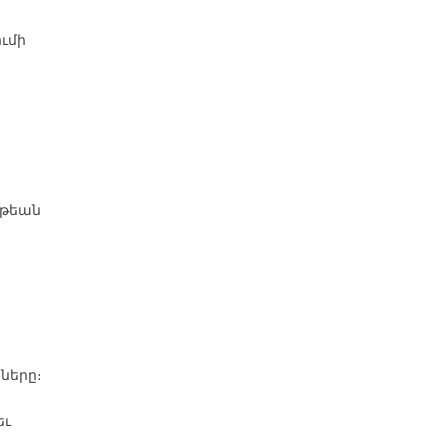
ումի
ւթեան
ները։
եւ