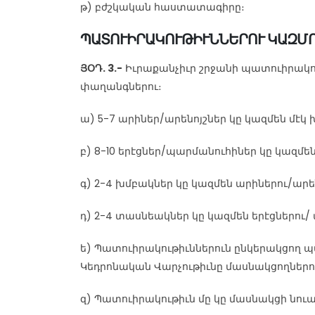
թ) բժշկական հաստատագիրը։
ՊԱՏՈՒԻՐԱԿՈՒԹԻՒՆՆԵՐՈՒ ԿԱԶՄ
ՅՕԴ. 3.-
Իւրաքանչիւր շրջանի պատուիրակու
փաղանգներու։
ա) 5-7 արիներ/արենոյշներ կը կազմեն մէկ
բ) 8-10 երէցներ/պարմանուհիներ կը կազմե
գ) 2-4 խմբակներ կը կազմեն արիներու/արեն
դ) 2-4 տասնեակներ կը կազմեն երէցներու
ե) Պատուիրակութիւններուն ընկերակցող 
Կեդրոնական Վարչութիւնը մասնակցողներո
զ) Պատուիրակութիւն մը կը մասնակցի նու