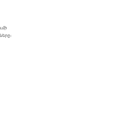
ւմի
ները։
ը