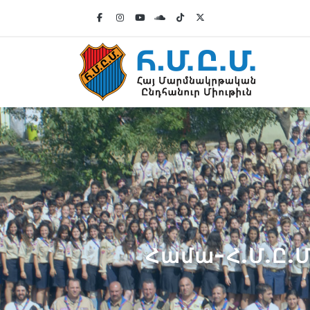
Համա-Հ.Մ.Ը.