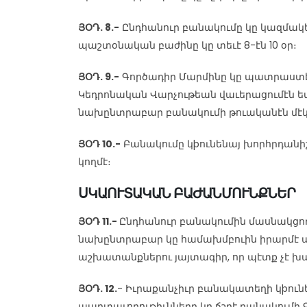
ՅՕԴ. 8.-
Ընդհանուր բանակումը կը կազմակեր
պաշտօնական բաժինը կը տեւէ 8-էն 10 օր։
ՅՕԴ. 9.-
Գործադիր Մարմինը կը պատրաստէ 
Կեդրոնական Վարչութեան վաւերացումէն ետ
նախընտրաբար բանակումի թուականէն մէկ 
ՅՕԴ 10.-
Բանակումը կþունենայ խորհրդանիշ
կողմէ։
ՍԿԱՈՒՏԱԿԱՆ ԲԱԺԱՆՄՈՒՆՔՆԵՐ
ՅՕԴ 11.-
Ընդհանուր բանակումին մասնակցող 
նախընտրաբար կը համախմբուին իրարմէ ա
աշխատանքներու յայտագիր, որ պէտք չէ խ
ՅՕԴ. 12.
- Իւրաքանչիւր բանակատեղի կþուն
պարտաւորութիւնները կը ճշդէ բանակումի 