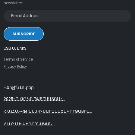
newsletter:
SUBSCRIBE
USEFUL LINKS
Terms of Service
Privacy Policy
Վերջին Լուրեր
2025-Ը, ՈՐ ԿԸ ՊԱՏՐԱՍՏՈՒԻ...
Հ.Մ.Ը.Մ.-«ՖՐԱՆՍ»Ի ՄԱՐԶԱՄՇԱԿՈՒԹԱՅԻՆ...
Հ.Մ.Ը.Մ.Ի ԿԵԴՐՈՆԱԿԱՆ...