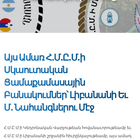
Այս Ամառ Հ.Մ.Ը.Մ.ի
Սկաուտական
Ցամաքամասային
Բանակումներ՝ Լիբանանի Եւ
Մ. Նահանգներու Մէջ
Հ.Մ.Ը.Մ.ի Կեդրոնական Վարչութեան հովանաւորութեամբ եւ
Հ.Մ.Ը.Մ.ի Լիբանանի շրջանին հիւրընկալութեամբ, այս ամառ,