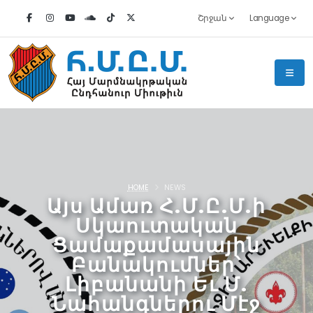
Շրջան
Language
HOME
NEWS
Այս Ամառ Հ.Մ.Ը.Մ.ի
Սկաուտական
Ցամաքամասային
Բանակումներ՝
Լիբանանի Եւ Մ.
Նահանգներու Մէջ