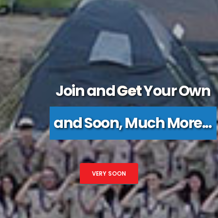
Join and
Get
Your Own
and Soon, Much More...
VERY SOON