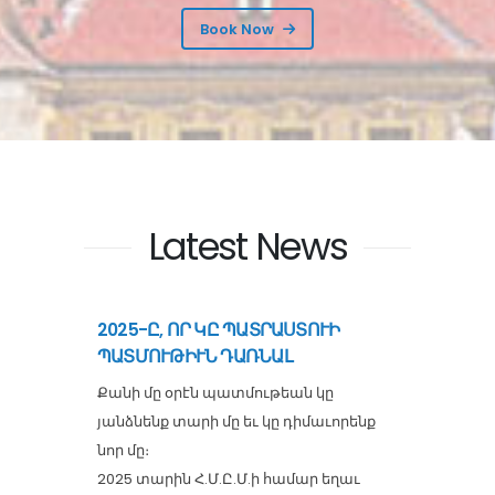
Book Now
Latest News
2025-Ը, ՈՐ ԿԸ ՊԱՏՐԱՍՏՈՒԻ
ՊԱՏՄՈՒԹԻՒՆ ԴԱՌՆԱԼ
Քանի մը օրէն պատմութեան կը
յանձնենք տարի մը եւ կը դիմաւորենք
նոր մը։
2025 տարին Հ.Մ.Ը.Մ.ի համար եղաւ