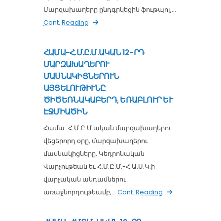
Մարզախաղերը ընդգրկեցին ֆութպոլ,...
Cont. Reading
ՀԱՄԱ-Հ.Մ.Ը.Մ.ԱԿԱՆ 12-ՐԴ
ՄԱՐԶԱԽԱՂԵՐՈՒ
ՄԱՍՆԱԿԻՑՆԵՐՈՒՆ
ԱՅՑԵԼՈՒԹԻՒՆԸ
ԾԻԾԵՌՆԱԿԱԲԵՐԴ, ԵՌԱԲԼՈՒՐ ԵՒ
ԷՋՄԻԱԾԻՆ
Համա-Հ.Մ.Ը.Մ.ական մարզախաղերու
վեցերորդ օրը, մարզախաղերու
մասնակիցները, Կեդրոնական
Վարչութեան եւ Հ.Մ.Ը.Մ.-Հ.Ա.Ս.Կ.ի
վարչական անդամներու
առաջնորդութեամբ,...
Cont. Reading