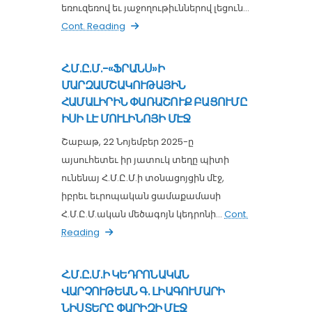
եռուզեռով եւ յաջողութիւններով լեցուն...
Cont. Reading
Հ.Մ.Ը.Մ.-«ՖՐԱՆՍ»Ի
ՄԱՐԶԱՄՇԱԿՈՒԹԱՅԻՆ
ՀԱՄԱԼԻՐԻՆ ՓԱՌԱՇՈՒՔ ԲԱՑՈՒՄԸ
ԻՍԻ ԼԷ ՄՈՒԼԻՆՈՅԻ ՄԷՋ
Շաբաթ, 22 Նոյեմբեր 2025-ը
այսուհետեւ իր յատուկ տեղը պիտի
ունենայ Հ.Մ.Ը.Մ.ի տօնացոյցին մէջ,
իբրեւ եւրոպական ցամաքամասի
Հ.Մ.Ը.Մ.ական մեծագոյն կեդրոնի...
Cont.
Reading
Հ.Մ.Ը.Մ.Ի ԿԵԴՐՈՆԱԿԱՆ
ՎԱՐՉՈՒԹԵԱՆ Գ. ԼԻԱԳՈՒՄԱՐԻ
ՆԻՍՏԵՐԸ ՓԱՐԻԶԻ ՄԷՋ