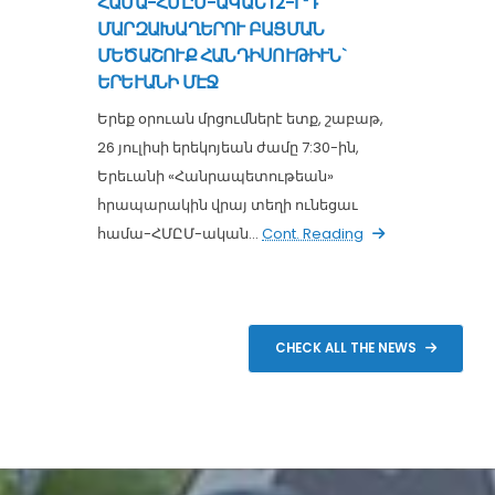
ՀԱՄԱ-ՀՄԸՄ-ԱԿԱՆ 12-ՐԴ
ՄԱՐԶԱԽԱՂԵՐՈՒ ԲԱՑՄԱՆ
ՄԵԾԱՇՈՒՔ ՀԱՆԴԻՍՈՒԹԻՒՆ`
ԵՐԵՒԱՆԻ ՄԷՋ
Երեք օրուան մրցումներէ ետք, շաբաթ,
26 յուլիսի երեկոյեան ժամը 7:30-ին,
Երեւանի «Հանրապետութեան»
հրապարակին վրայ տեղի ունեցաւ
համա-ՀՄԸՄ-ական...
Cont. Reading
CHECK ALL THE NEWS