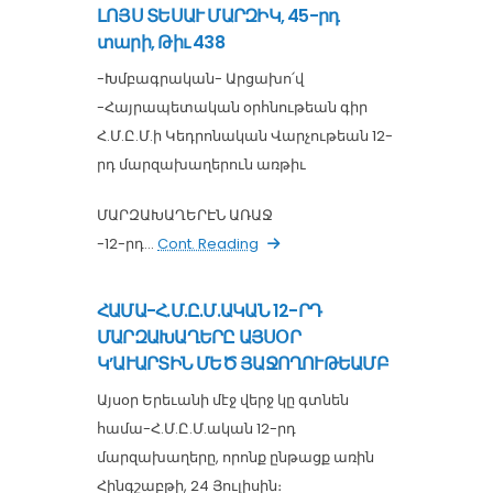
ԼՈՅՍ ՏԵՍԱՒ ՄԱՐԶԻԿ, 45-րդ
տարի, Թիւ 438
-Խմբագրական- Արցախո՛վ
-Հայրապետական օրհնութեան գիր
Հ.Մ.Ը.Մ.ի Կեդրոնական Վարչութեան 12-
րդ մարզախաղերուն առթիւ
ՄԱՐԶԱԽԱՂԵՐԷՆ ԱՌԱՋ
-12-րդ...
Cont. Reading
ՀԱՄԱ-Հ.Մ.Ը.Մ.ԱԿԱՆ 12-ՐԴ
ՄԱՐԶԱԽԱՂԵՐԸ ԱՅՍՕՐ
Կ’ԱՒԱՐՏԻՆ ՄԵԾ ՅԱՋՈՂՈՒԹԵԱՄԲ
Այսօր Երեւանի մէջ վերջ կը գտնեն
համա-Հ.Մ.Ը.Մ.ական 12-րդ
մարզախաղերը, որոնք ընթացք առին
Հինգշաբթի, 24 Յուլիսին։