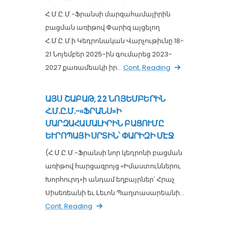
Հ.Մ.Ը.Մ.-Ֆրանսի մարզահամալիրին
բացման առիթով Փարիզ այցելող
Հ.Մ.Ը.Մ.ի Կեդրոնական Վարչութիւնը 18-
21 Նոյեմբեր 2025-ին գումարեց 2023-
2027 քառամեակի իր...
Cont. Reading
ԱՅՍ ՇԱԲԱԹ, 22 ՆՈՅԵՄԲԵՐԻՆ
Հ.Մ.Ը.Մ.-«ՖՐԱՆՍ»Ի
ՄԱՐԶԱՀԱՄԱԼԻՐԻՆ ԲԱՑՈՒՄԸ
ԵՒՐՈՊԱՅԻ ՍՐՏԻՆ՝ ՓԱՐԻԶԻ ՄԷՋ
(Հ.Մ.Ը.Մ.-Ֆրանսի նոր կեդրոնի բացման
առիթով հարցազրոյց «Իմաստուններու
Խորհուրդ»ի անդամ եղբայրներ՝ Հրաչ
Սիսեռեանի եւ Լեւոն Պաղտասարեանի...
Cont. Reading