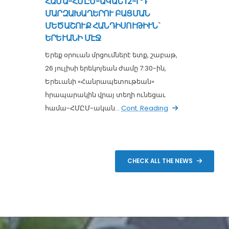
ՀԱՄԱ-ՀՄԸՄ-ԱԿԱՆ 12-ՐԴ
ՄԱՐԶԱԽԱՂԵՐՈՒ ԲԱՑՄԱՆ
ՄԵԾԱՇՈՒՔ ՀԱՆԴԻՍՈՒԹԻՒՆ`
ԵՐԵՒԱՆԻ ՄԷՋ
Երեք օրուան մրցումներէ ետք, շաբաթ,
26 յուլիսի երեկոյեան ժամը 7:30-ին,
Երեւանի «Հանրապետութեան»
հրապարակին վրայ տեղի ունեցաւ
համա-ՀՄԸՄ-ական...
Cont. Reading
CHECK ALL THE NEWS