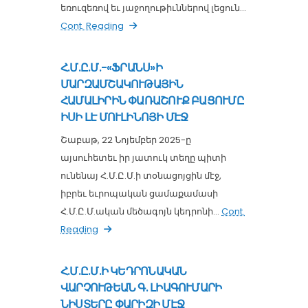
եռուզեռով եւ յաջողութիւններով լեցուն...
Cont. Reading
Հ.Մ.Ը.Մ.-«ՖՐԱՆՍ»Ի
ՄԱՐԶԱՄՇԱԿՈՒԹԱՅԻՆ
ՀԱՄԱԼԻՐԻՆ ՓԱՌԱՇՈՒՔ ԲԱՑՈՒՄԸ
ԻՍԻ ԼԷ ՄՈՒԼԻՆՈՅԻ ՄԷՋ
Շաբաթ, 22 Նոյեմբեր 2025-ը
այսուհետեւ իր յատուկ տեղը պիտի
ունենայ Հ.Մ.Ը.Մ.ի տօնացոյցին մէջ,
իբրեւ եւրոպական ցամաքամասի
Հ.Մ.Ը.Մ.ական մեծագոյն կեդրոնի...
Cont.
Reading
Հ.Մ.Ը.Մ.Ի ԿԵԴՐՈՆԱԿԱՆ
ՎԱՐՉՈՒԹԵԱՆ Գ. ԼԻԱԳՈՒՄԱՐԻ
ՆԻՍՏԵՐԸ ՓԱՐԻԶԻ ՄԷՋ