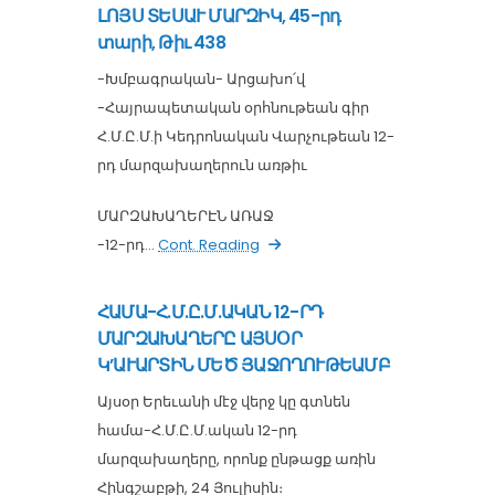
ԼՈՅՍ ՏԵՍԱՒ ՄԱՐԶԻԿ, 45-րդ
տարի, Թիւ 438
-Խմբագրական- Արցախո՛վ
-Հայրապետական օրհնութեան գիր
Հ.Մ.Ը.Մ.ի Կեդրոնական Վարչութեան 12-
րդ մարզախաղերուն առթիւ
ՄԱՐԶԱԽԱՂԵՐԷՆ ԱՌԱՋ
-12-րդ...
Cont. Reading
ՀԱՄԱ-Հ.Մ.Ը.Մ.ԱԿԱՆ 12-ՐԴ
ՄԱՐԶԱԽԱՂԵՐԸ ԱՅՍՕՐ
Կ’ԱՒԱՐՏԻՆ ՄԵԾ ՅԱՋՈՂՈՒԹԵԱՄԲ
Այսօր Երեւանի մէջ վերջ կը գտնեն
համա-Հ.Մ.Ը.Մ.ական 12-րդ
մարզախաղերը, որոնք ընթացք առին
Հինգշաբթի, 24 Յուլիսին։