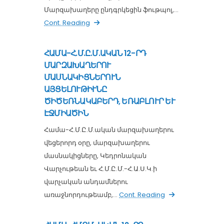
Մարզախաղերը ընդգրկեցին ֆութպոլ,...
Cont. Reading
ՀԱՄԱ-Հ.Մ.Ը.Մ.ԱԿԱՆ 12-ՐԴ
ՄԱՐԶԱԽԱՂԵՐՈՒ
ՄԱՍՆԱԿԻՑՆԵՐՈՒՆ
ԱՅՑԵԼՈՒԹԻՒՆԸ
ԾԻԾԵՌՆԱԿԱԲԵՐԴ, ԵՌԱԲԼՈՒՐ ԵՒ
ԷՋՄԻԱԾԻՆ
Համա-Հ.Մ.Ը.Մ.ական մարզախաղերու
վեցերորդ օրը, մարզախաղերու
մասնակիցները, Կեդրոնական
Վարչութեան եւ Հ.Մ.Ը.Մ.-Հ.Ա.Ս.Կ.ի
վարչական անդամներու
առաջնորդութեամբ,...
Cont. Reading