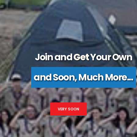
Join and
Get
Your Own
and Soon, Much More...
VERY SOON