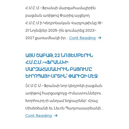
Հ.Մ.Ը.Մ.-Ֆրանսի մարզահամալիրին
բացման առիթով Փարիզ այցելող
Հ.Մ.Ը.Մ.ի Կեդրոնական Վարչութիւնը 18-
21 Նոյեմբեր 2025-ին գումարեց 2023-
2027 քառամեակի իր...
Cont. Reading
ԱՅՍ ՇԱԲԱԹ, 22 ՆՈՅԵՄԲԵՐԻՆ
Հ.Մ.Ը.Մ.-«ՖՐԱՆՍ»Ի
ՄԱՐԶԱՀԱՄԱԼԻՐԻՆ ԲԱՑՈՒՄԸ
ԵՒՐՈՊԱՅԻ ՍՐՏԻՆ՝ ՓԱՐԻԶԻ ՄԷՋ
(Հ.Մ.Ը.Մ.-Ֆրանսի նոր կեդրոնի բացման
առիթով հարցազրոյց «Իմաստուններու
Խորհուրդ»ի անդամ եղբայրներ՝ Հրաչ
Սիսեռեանի եւ Լեւոն Պաղտասարեանի...
Cont. Reading