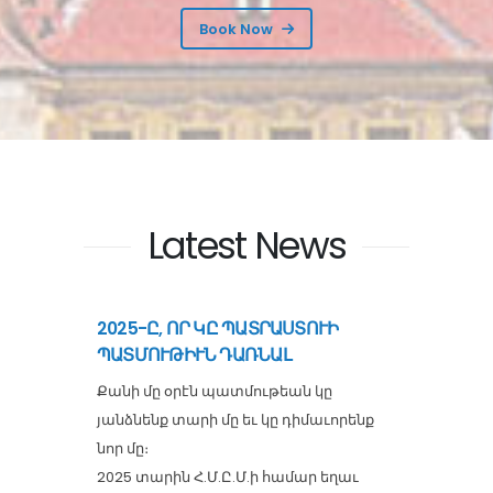
Book Now
Latest News
2025-Ը, ՈՐ ԿԸ ՊԱՏՐԱՍՏՈՒԻ
ՊԱՏՄՈՒԹԻՒՆ ԴԱՌՆԱԼ
Քանի մը օրէն պատմութեան կը
յանձնենք տարի մը եւ կը դիմաւորենք
նոր մը։
2025 տարին Հ.Մ.Ը.Մ.ի համար եղաւ