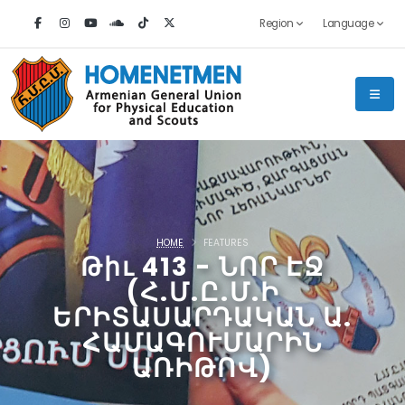
Region
Language
HOME
FEATURES
Թիւ 413 - ՆՈՐ ԷՋ
(Հ.Մ.Ը.Մ.Ի
ԵՐԻՏԱՍԱՐԴԱԿԱՆ Ա.
ՀԱՄԱԳՈՒՄԱՐԻՆ
ԱՌԻԹՈՎ)