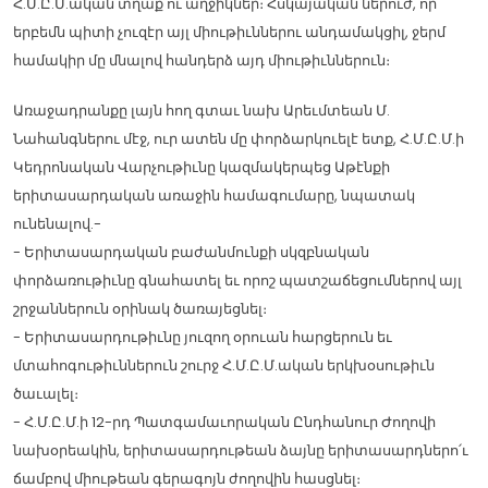
Հ.Մ.Ը.Մ.ական տղաք ու աղջիկներ։ Հսկայական ներուժ, որ
երբեմն պիտի չուզէր այլ միութիւններու անդամակցիլ, ջերմ
համակիր մը մնալով հանդերձ այդ միութիւններուն։
Առաջադրանքը լայն հող գտաւ նախ Արեւմտեան Մ.
Նահանգներու մէջ, ուր ատեն մը փորձարկուելէ ետք, Հ.Մ.Ը.Մ.ի
Կեդրոնական Վարչութիւնը կազմակերպեց Աթէնքի
երիտասարդական առաջին համագումարը, նպատակ
ունենալով.-
- Երիտասարդական բաժանմունքի սկզբնական
փորձառութիւնը գնահատել եւ որոշ պատշաճեցումներով այլ
շրջաններուն օրինակ ծառայեցնել։
- Երիտասարդութիւնը յուզող օրուան հարցերուն եւ
մտահոգութիւններուն շուրջ Հ.Մ.Ը.Մ.ական երկխօսութիւն
ծաւալել։
- Հ.Մ.Ը.Մ.ի 12-րդ Պատգամաւորական Ընդհանուր Ժողովի
նախօրեակին, երիտասարդութեան ձայնը երիտասարդներո՛ւ
ճամբով միութեան գերագոյն ժողովին հասցնել։