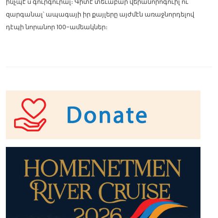
ինչպէ՛ս գուրգուրալ։ Գիտէ տեւաբար վերանորոգուիլ ու
զարգանալ՝ ապագայի իր քայլերը այժմէն առաջնորդելով
դէպի նորանոր 100-ամեակներ։