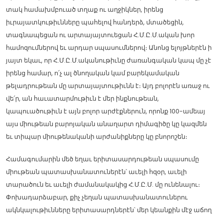
տակ համախմբուած տղաք ու աղջիկներ, իրենց
իւրայատկութիւնները պահելով հանդերձ, մտածեցին,
տագնապեցան ու արտայայտուեցան Հ.Մ.Ը.Մ.ական խոր
համոզումներով եւ արդար սպասումներով։ Անոնց ելոյթներէն ի
յայտ եկաւ, որ Հ.Մ.Ը.Մ.ականութիւնը ժառանգական կապ մը չէ
իրենց համար, ո՛չ ալ ծնողական կամ բարեկամական
թելադրութեան մը արտայայտութիւնն է։ Այդ բոլորէն առաջ ու
վե՛ր, ան հաւատարմութիւն է մեր ինքնութեան,
կապուածութիւն է այն բոլոր արժէքներուն, որոնք 100-ամեայ
այս միութեան բարոյական անաղարտ դիմագիծը կը կազմեն
եւ տիպար միութենականի արժանիքները կը բնորոշեն։
Համագումարին մեծ եղաւ երիտասարդութեան սպասումը
միութեան պատասխանատուներէն՝ աւելի հզօր, աւելի
տարածուն եւ աւելի ժամանակակից Հ.Մ.Ը.Մ. մը ունենալու։
Փոխադարձաբար, քիչ չեղան պատասխանատուներու
ակնկալութիւնները երիտասարդներէն՝ մեր կեանքին մէջ աճող