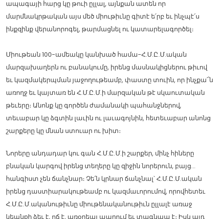
ապագայի հարց կը թուի ըլլալ, այնքան ատեն որ
մարմնակրթական այս մեծ միութիւնը գիտէ ե՛րբ եւ ինչպէ՛ս
ինքզինք վերանորոգել, թարմացնել ու կատարելագործել։
Միութեան 100-ամեակը կանխած համա-Հ.Մ.Ը.Մ.ական
մարզախաղերն ու բանակումը, իրենց մասնակիցներու թիւով
եւ կազմակերպման յաջողութեամբ, փաստը տուին, որ ինչքա՜ն
առողջ եւ կայտառ են Հ.Մ.Ը.Մ.ի մարզական թէ սկաուտական
թեւերը։ Անոնք կը գործեն ժամանակի պահանջներով,
տեւաբար կը ձգտին լաւին ու լաւագոյնին, հետեւաբար անոնց
շարքերը կը մնան ստուար ու խիտ։
Նորերը անդադար կու գան Հ.Մ.Ը.Մ.ի շարքեր, մինչ հիները
բնական կարգով իրենց տեղերը կը զիջին նորերուն, բայց…
հանգիստ չեն ճանչնար։ Չե՛ն կրնար ճանչնալ՝ Հ.Մ.Ը.Մ.ական
իրենց դաստիարակութեամբ ու կազմաւորումով, որովհետեւ
Հ.Մ.Ը.Մ.ականութիւնը միութենականութիւն ըլլալէ առաջ
կեանքի ձեւ է, ոճ է, առօրեայ ապրում եւ տագնապ է։ Իսկ այդ