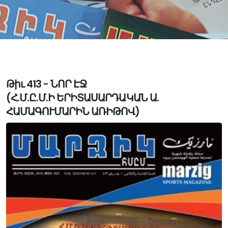
Թիւ 413 - ՆՈՐ ԷՋ
(Հ.Մ.Ը.Մ.Ի ԵՐԻՏԱՍԱՐԴԱԿԱՆ Ա.
ՀԱՄԱԳՈՒՄԱՐԻՆ ԱՌԻԹՈՎ)