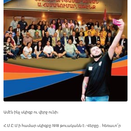
Ամէն ինչ սկիզբ ու վերջ ունի։
Հ.Մ.Ը.Մ.ի համար սկիզբը 1918 թուականն է։ Վերջը… հեռաւո՜ր