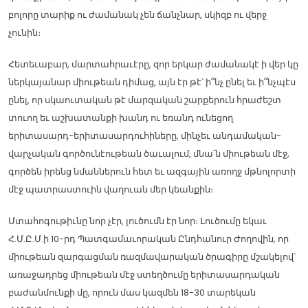
բոլորը տարիք ու ժամանակ չեն ճանչնար, սկիզբ ու վերջ
չունին։
Հետեւաբար, մարտահրաւէրը, զոր երկար ժամանակէ ի վեր կը
ներկայանար միութեան դիմաց, այն էր թէ՝ ի՞նչ ընել եւ ի՞նչպէս
ընել, որ սկաուտական թէ մարզական շարքերուն հրաժեշտ
տուող եւ աշխատանքի խանդ ու եռանդ ունեցող
երիտասարդ-երիտասարդուհիները, մինչեւ անդամական-
վարչական գործունէութեան ծաւալում, մնա՛ն միութեան մէջ,
գործեն իրենց նմաններուն հետ եւ ազգային առողջ մթնոլորտի
մէջ պատրաստուին վաղուան մեր կեանքին։
Մտահոգութիւնը նոր չէր, լուծումն էր նոր։ Լուծումը եկաւ
Հ.Մ.Ը.Մ.ի 10-րդ Պատգամաւորական Ընդհանուր Ժողովին, որ
միութեան զարգացման ռազմավարական ծրագիրը մշակելով՝
առաջադրեց միութեան մէջ ստեղծումը երիտասարդական
բաժանմունքի մը, որուն մաս կազմեն 18-30 տարեկան