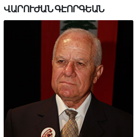
ՎԱՐՈՒԺԱՆ ԳԷՈՐԳԵԱՆ