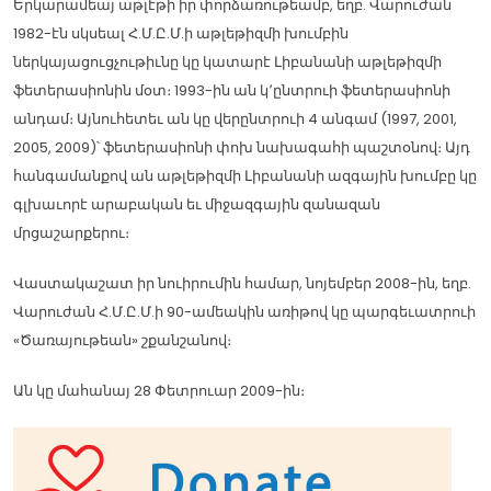
Երկարամեայ աթլէթի իր փորձառութեամբ, եղբ. Վարուժան
1982-էն սկսեալ Հ.Մ.Ը.Մ.ի աթլեթիզմի խումբին
ներկայացուցչութիւնը կը կատարէ Լիբանանի աթլեթիզմի
ֆետերասիոնին մօտ։ 1993-ին ան կ՚ընտրուի ֆետերասիոնի
անդամ։ Այնուհետեւ ան կը վերընտրուի 4 անգամ (1997, 2001,
2005, 2009)՝ ֆետերասիոնի փոխ նախագահի պաշտօնով։ Այդ
հանգամանքով ան աթլեթիզմի Լիբանանի ազգային խումբը կը
գլխաւորէ արաբական եւ միջազգային զանազան
մրցաշարքերու։
Վաստակաշատ իր նուիրումին համար, նոյեմբեր 2008-ին, եղբ.
Վարուժան Հ.Մ.Ը.Մ.ի 90-ամեակին առիթով կը պարգեւատրուի
«Ծառայութեան» շքանշանով։
Ան կը մահանայ 28 Փետրուար 2009-ին։