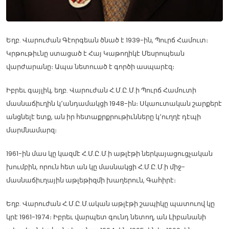
Եղբ. Վարուժան Գէորգեան ծնած է 1939-ին, Պուրճ Համուտ։
Կրթութիւնը ստացած է Հայ Կաթողիկէ Մեսրոպեան
վարժարանը։ Ապա նետուած է գործի ասպարէզ։
Իբրեւ գայլիկ, եղբ. Վարուժան Հ.Մ.Ը.Մ.ի Պուրճ Համուտի
մասնաճիւղին կ՚անդամակցի 1948-ին։ Սկաուտական շարքերէ
անցնելէ ետք, ան իր հետաքրքրութիւնները կ՚ուղղէ դէպի
մարմնամարզ։
1961-ին մաս կը կազմէ Հ.Մ.Ը.Մ.ի աթլէթի ներկայացուցչական
խումբին, որուն հետ ան կը մասնակցի Հ.Մ.Ը.Մ.ի միջ-
մասնաճիւղային աթլեթիզմի խաղերուն, Գահիրէ։
Եղբ. Վարուժան Հ.Մ.Ը.Մ.ական աթլէթի շապիկը պատուով կը
կրէ 1961-1974։ Իբրեւ վարպետ գունդ նետող, ան Լիբանանի