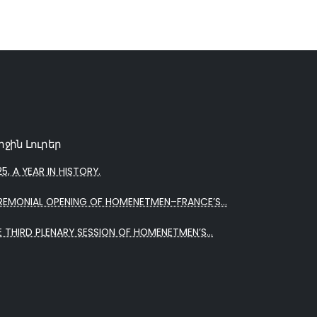
րջին Լուրեր
5, A YEAR IN HISTORY.
REMONIAL OPENING OF HOMENETMEN–FRANCE’S...
E THIRD PLENARY SESSION OF HOMENETMEN’S...