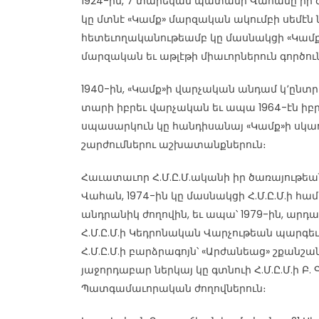
1924-ին, 7 տարեկան պատանի Վահանը իր 
կը մտնէ «Կամք» մարզական ակումբի սեմէն ն
հետեւողականութեամբ կը մասնակցի «Կամ
մարզական եւ աթլէթի միաւորներուն գործու
1940-ին, «Կամք»ի վարչական անդամ կ՚ընտրու
տարի իբրեւ վարչական եւ ապա 1964-էն ի
սպասարկուն կը հանդիսանայ «Կամք»ի սկ
շարժումներու աշխատանքներուն։
Հաւատաւոր Հ.Մ.Ը.Մ.ականի իր ծառայութեան 
Վահան, 1974-ին կը մասնակցի Հ.Մ.Ը.Մ.ի հ
անդրանիկ ժողովին, եւ ապա՝ 1979-ին, արդ
Հ.Մ.Ը.Մ.ի Կեդրոնական Վարչութեան պարգե
Հ.Մ.Ը.Մ.ի բարձրագոյն՝ «Արժանեաց» շքանշա
յաջորդաբար ներկայ կը գտնուի Հ.Մ.Ը.Մ.ի Բ. Գ.
Պատգամաւորական ժողովներուն։