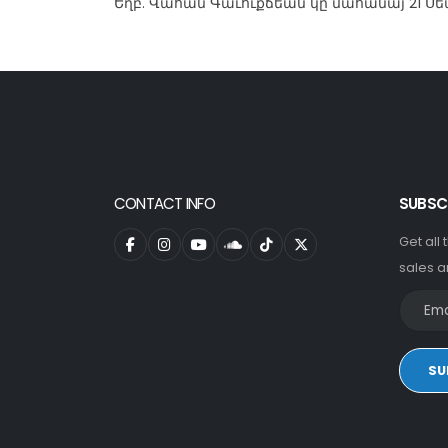
Եղբ. Վահան Գաւուքճեան կը մահանայ 21 Սե
CONTACT INFO
SUBSC
Get all
sales a
SU