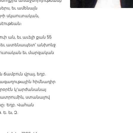
ծնողքին առաջնորդութեամբ
երս, եւ ամենայն
ք»ի սկաուտական,
նէութեան։
ի ան, եւ աւելի քան 55
բրեւ ատենապետ՝ անխոնջ
աուտական եւ մարզական
ճամբուն վրայ, եղբ.
ամագաղութային հիմնադիր
արօրէն կ՚արժանանայ
ւատրումին, ստանալով
նը։ Եղբ. Վահան
 Ե. եւ Զ.