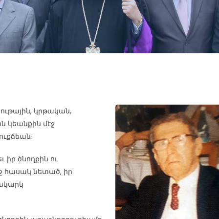
ութային, կրթական,
 կեանքին մէջ
ուքճեան։
ւ իր ծնողքին ու
ջ հասակ նետած, իր
սակարկ