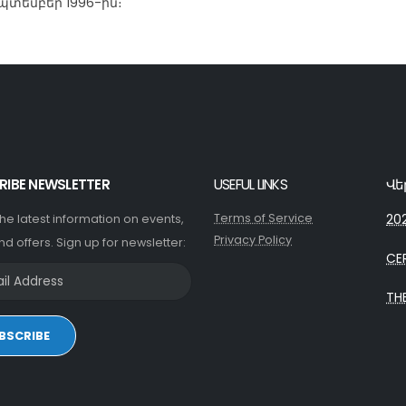
պտեմբեր 1996-ին։
RIBE NEWSLETTER
USEFUL LINKS
Վե
Terms of Service
202
 the latest information on events,
Privacy Policy
nd offers. Sign up for newsletter:
CE
TH
BSCRIBE