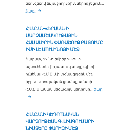
եռուզեռով եւ յաջողութիւններով լեցուն...
Շար.
Հ.Մ.Ը.Մ.-«ՖՐԱՆՍ»Ի
ՄԱՐԶԱՄՇԱԿՈՒԹԱՅԻՆ
ՀԱՄԱԼԻՐԻՆ ՓԱՌԱՇՈՒՔ ԲԱՑՈՒՄԸ
ԻՍԻ ԼԷ ՄՈՒԼԻՆՈՅԻ ՄԷՋ
Շաբաթ, 22 Նոյեմբեր 2025-ը
այսուհետեւ իր յատուկ տեղը պիտի
ունենայ Հ.Մ.Ը.Մ.ի տօնացոյցին մէջ,
իբրեւ եւրոպական ցամաքամասի
Հ.Մ.Ը.Մ.ական մեծագոյն կեդրոնի...
Շար.
Հ.Մ.Ը.Մ.Ի ԿԵԴՐՈՆԱԿԱՆ
ՎԱՐՉՈՒԹԵԱՆ Գ. ԼԻԱԳՈՒՄԱՐԻ
ՆԻՍՏԵՐԸ ՓԱՐԻԶԻ ՄԷՋ