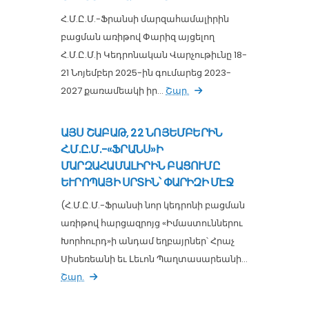
Հ.Մ.Ը.Մ.-Ֆրանսի մարզահամալիրին
բացման առիթով Փարիզ այցելող
Հ.Մ.Ը.Մ.ի Կեդրոնական Վարչութիւնը 18-
21 Նոյեմբեր 2025-ին գումարեց 2023-
2027 քառամեակի իր...
Շար.
ԱՅՍ ՇԱԲԱԹ, 22 ՆՈՅԵՄԲԵՐԻՆ
Հ.Մ.Ը.Մ.-«ՖՐԱՆՍ»Ի
ՄԱՐԶԱՀԱՄԱԼԻՐԻՆ ԲԱՑՈՒՄԸ
ԵՒՐՈՊԱՅԻ ՍՐՏԻՆ՝ ՓԱՐԻԶԻ ՄԷՋ
(Հ.Մ.Ը.Մ.-Ֆրանսի նոր կեդրոնի բացման
առիթով հարցազրոյց «Իմաստուններու
Խորհուրդ»ի անդամ եղբայրներ՝ Հրաչ
Սիսեռեանի եւ Լեւոն Պաղտասարեանի...
Շար.