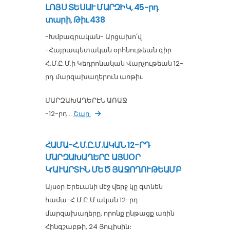
ԼՈՅՍ ՏԵՍԱՒ ՄԱՐԶԻԿ, 45-րդ
տարի, Թիւ 438
-Խմբագրական- Արցախո՛վ
-Հայրապետական օրհնութեան գիր
Հ.Մ.Ը.Մ.ի Կեդրոնական Վարչութեան 12-
րդ մարզախաղերուն առթիւ
ՄԱՐԶԱԽԱՂԵՐԷՆ ԱՌԱՋ
-12-րդ...
Շար.
ՀԱՄԱ-Հ.Մ.Ը.Մ.ԱԿԱՆ 12-ՐԴ
ՄԱՐԶԱԽԱՂԵՐԸ ԱՅՍՕՐ
Կ’ԱՒԱՐՏԻՆ ՄԵԾ ՅԱՋՈՂՈՒԹԵԱՄԲ
Այսօր Երեւանի մէջ վերջ կը գտնեն
համա-Հ.Մ.Ը.Մ.ական 12-րդ
մարզախաղերը, որոնք ընթացք առին
Հինգշաբթի, 24 Յուլիսին։