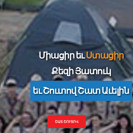
Միացիր եւ
Ստացիր
Քեզի Յատուկ
եւ Շուտով Շատ Աւելին
ՇԱՏ ՇՈՒՏՈՎ