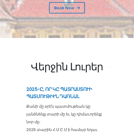
Book Now
Վերջին Լուրեր
2025-Ը, ՈՐ ԿԸ ՊԱՏՐԱՍՏՈՒԻ
ՊԱՏՄՈՒԹԻՒՆ ԴԱՌՆԱԼ
Քանի մը օրէն պատմութեան կը
յանձնենք տարի մը եւ կը դիմաւորենք
նոր մը։
2025 տարին Հ.Մ.Ը.Մ.ի համար եղաւ