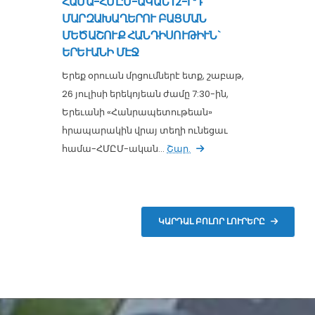
ՀԱՄԱ-ՀՄԸՄ-ԱԿԱՆ 12-ՐԴ
ՄԱՐԶԱԽԱՂԵՐՈՒ ԲԱՑՄԱՆ
ՄԵԾԱՇՈՒՔ ՀԱՆԴԻՍՈՒԹԻՒՆ`
ԵՐԵՒԱՆԻ ՄԷՋ
Երեք օրուան մրցումներէ ետք, շաբաթ,
26 յուլիսի երեկոյեան ժամը 7:30-ին,
Երեւանի «Հանրապետութեան»
հրապարակին վրայ տեղի ունեցաւ
համա-ՀՄԸՄ-ական...
Շար.
ԿԱՐԴԱԼ ԲՈԼՈՐ ԼՈՒՐԵՐԸ