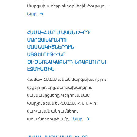
Մարզախաղերը ընդգրկեցին ֆութպոլ,...
Շար.
ՀԱՄԱ-Հ.Մ.Ը.Մ.ԱԿԱՆ 12-ՐԴ
ՄԱՐԶԱԽԱՂԵՐՈՒ
ՄԱՍՆԱԿԻՑՆԵՐՈՒՆ
ԱՅՑԵԼՈՒԹԻՒՆԸ
ԾԻԾԵՌՆԱԿԱԲԵՐԴ, ԵՌԱԲԼՈՒՐ ԵՒ
ԷՋՄԻԱԾԻՆ
Համա-Հ.Մ.Ը.Մ.ական մարզախաղերու
վեցերորդ օրը, մարզախաղերու
մասնակիցները, Կեդրոնական
Վարչութեան եւ Հ.Մ.Ը.Մ.-Հ.Ա.Ս.Կ.ի
վարչական անդամներու
առաջնորդութեամբ,...
Շար.