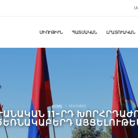
Մ
ՄԻՈՒԹԻՒՆ
ՊԱՏՄԱԿԱՆ
ԼՐԱՏՈՒԱԿԱՆ
HOME
FEATURES
ԻՒԱՆԱԿԱՆ 11-ՐԴ ԽՈՐՀՐԴԱ
ԾԵՌՆԱԿԱԲԵՐԴ ԱՅՑԵԼՈՒԹԵ