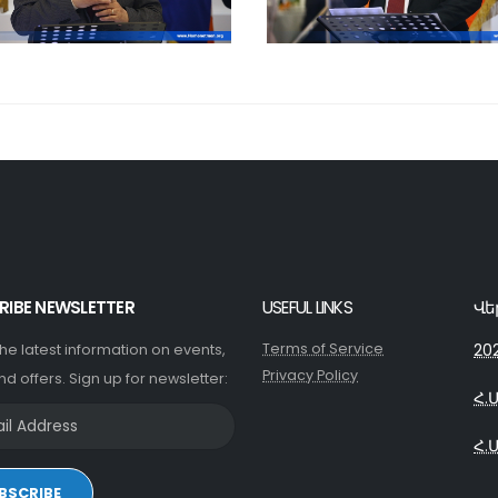
RIBE NEWSLETTER
USEFUL LINKS
Վե
Terms of Service
20
 the latest information on events,
Privacy Policy
nd offers. Sign up for newsletter:
Հ.
Հ.
BSCRIBE