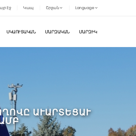
այր Էջ
Կապ
Շրջան
Language
ՍԿԱՈՒՏԱԿԱՆ
ՄԱՐԶԱԿԱՆ
ՄԱՐԶԻԿ
ԺՈՂՈՎԸ ԱՒԱՐՏԵՑԱՒ
ԱՄԲ