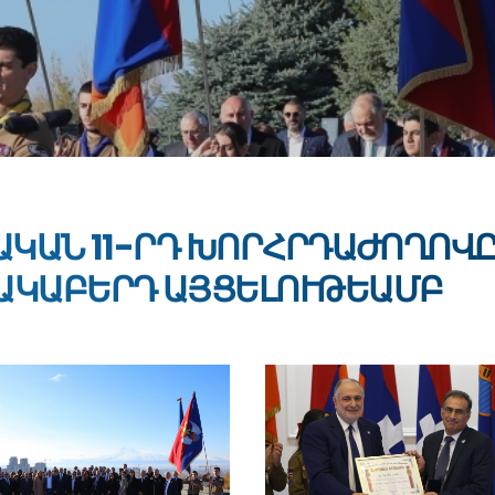
ՆԱԿԱՆ 11-ՐԴ ԽՈՐՀՐԴԱԺՈՂՈՎ
ԱԿԱԲԵՐԴ ԱՅՑԵԼՈՒԹԵԱՄԲ