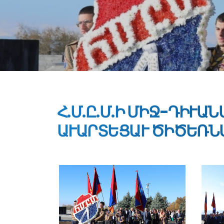
Հ.Մ.Ը.Մ.Ի ՄԻՋ-ԴԻՒԱ
ԱՒԱՐՏԵՑԱՒ ԾԻԾԵՌՆ