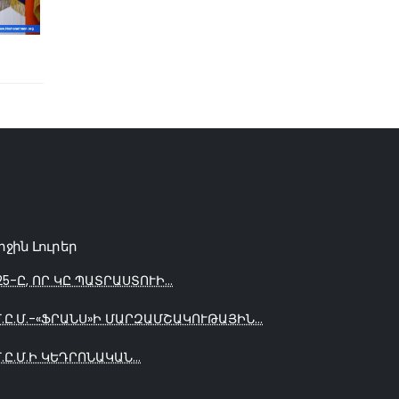
րջին Լուրեր
25-Ը, ՈՐ ԿԸ ՊԱՏՐԱՍՏՈՒԻ...
Մ.Ը.Մ.-«ՖՐԱՆՍ»Ի ՄԱՐԶԱՄՇԱԿՈՒԹԱՅԻՆ...
Մ.Ը.Մ.Ի ԿԵԴՐՈՆԱԿԱՆ...