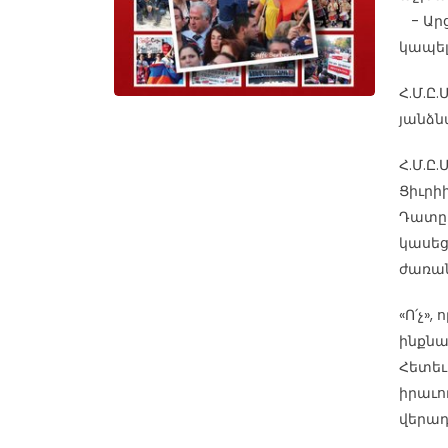
- Արց
կապել
Հ.Մ.Ը.
յանձն
Հ.Մ.Ը.
Ցիւրի
Դատը 
կասեց
ժառան
«Ո՛չ»
ինքնա
Հետեւ
իրաւո
վերադ