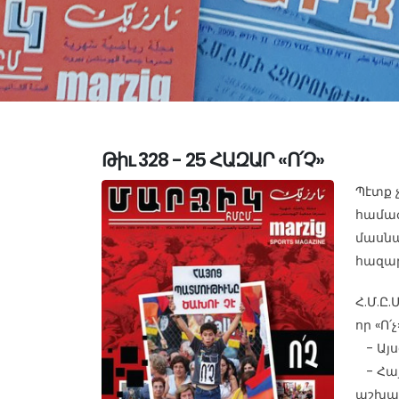
Թիւ 328 - 25 ՀԱԶԱՐ «Ո՛Չ»
Պէտք 
համաժ
մասնա
հազար
Հ.Մ.Ը
որ «Ո՛չ
- Այս
- Հա
աշխա