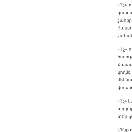
«Ո՛չ»
զարգա
շահեր
Հայաս
շուկա
«Ո՛չ»
հայու
Հայաս
կողմէ
մեկնա
վտանգ
«Ո՛չ»
ազգայ
տէ՛ր 
Մենք դ