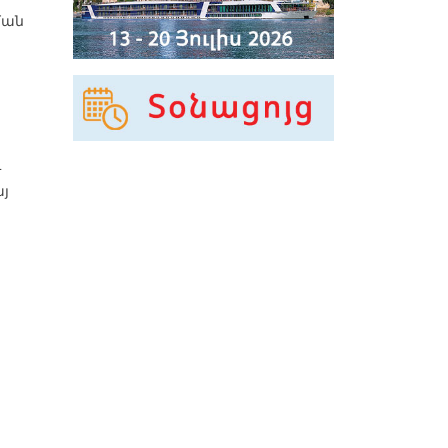
ման
ւ
յ