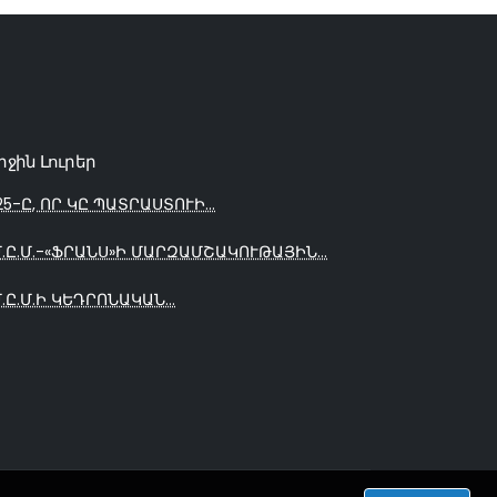
րջին Լուրեր
25-Ը, ՈՐ ԿԸ ՊԱՏՐԱՍՏՈՒԻ...
Մ.Ը.Մ.-«ՖՐԱՆՍ»Ի ՄԱՐԶԱՄՇԱԿՈՒԹԱՅԻՆ...
Մ.Ը.Մ.Ի ԿԵԴՐՈՆԱԿԱՆ...