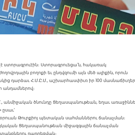
չէ ստորագրուէին։ Ստորագրուեցա՛ն, հակառակ
ողովրդային բողոքի եւ ընդվզումի այն մեծ ալիքին, որուն
կից դարձաւ Հ.Մ.Ը.Մ., աշխարհասփիւռ իր 100 մասնաճիւղեր
 անդամներով։
.Մ., անմիջական ծնունդը Ցեղասպանութեան, եղաւ առաջիննե
» ըսաւ՝
օրուան Թուրքիոյ պետական սահմաններու ճանաչման։
յկական Ցեղասպանութեան միջազգային ճանաչման
տանքներու դադրեցման։