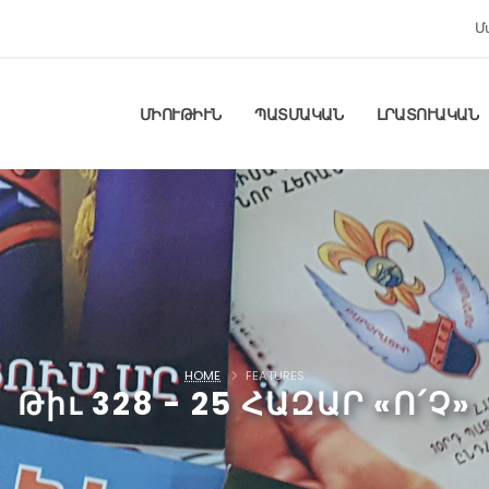
Մ
ՄԻՈՒԹԻՒՆ
ՊԱՏՄԱԿԱՆ
ԼՐԱՏՈՒԱԿԱՆ
HOME
FEATURES
Թիւ 328 - 25 ՀԱԶԱՐ «Ո՛Չ»