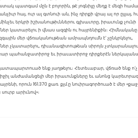
 յստակ պատգամ մըն է բոլորին, թէ յոգնիլը մեղք է մեզի համա
նչիւր հայ, ուր ալ գտնուի ան, ինչ դիրքի վրայ ալ որ ըլլայ,
 մինչեւ երկրի իշխանութիւններու գլխաւորը, իրաւունք չունի
մներ կատարելու ի վնաս ազգին ու հայրենիքին։ Հիմնականը
գային մեր վճռականութեան ամրապնդումն է՝ չընկրկելու,
մներ չկատարելու, դիւանագիտութեան սիրոյն չտկարանալու, 
ար պահանջատիրոջ եւ իրաւատիրոջ դիրքերէն ներկայանա
դատապարտուած ենք յաղթելու։ Հետեւաբար, վճռած ենք ո՛չ
զիջիլ անժամանցելի մեր իրաւունքները եւ անոնց կարեւորագ
այրենի, որուն 161.370 քառ. քլմ.ը նուիրագործուած է մեր «քաջ
 սուրբ արիւնով»։