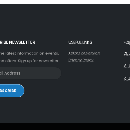
RIBE NEWSLETTER
USEFUL LINKS
Վե
Terms of Service
20
 the latest information on events,
Privacy Policy
nd offers. Sign up for newsletter:
Հ.
Հ.
BSCRIBE