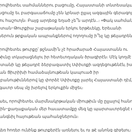
, որովհետեւ սահմաններու բացումը, Հայաստանի տնտեսակ
ցումը եւ բարգաւաճումը չեն կրնար ըլլալ ազգային գերագո
ու հաշուոյն։ Բայց արդեօք եղած չե՞ն արդէն…։ «Փակ սահմա
տան-Թուրքիա շաբաթական երկու երթեւեկը, Երեւանի
ներուն թրքական ապրանքներով ողողումը ի՞նչ կը թելադրե
, որովհետեւ թուրքը՝ թշնամի՛ն չէ հրաժարած Հայաստանն ու
թիւնը տկարացնելու իր հետեւողական ծրագիրէն։ Մէկ կողմէ
տանի կը թելադրէ ձերբազատիլ Սփիւռքի ազդեցութենէն, իս
 ան Ցիւրիխի համաձայնութեան կապուած իր
բանութիւններով կը փորձէ Սփիւռքը լարել Հայաստանի դէմ,
աւոր սեպ մը խրելով երկուքին միջեւ։
 նաեւ, որովհետեւ մարմնակրթական միութիւն մը ըլլալով հանդ
ին-քաղաքական մեր հաւատամքը մեզ կը պարտաւորեցնէ 
կանգնիլ հայութեան պահանջներուն։
եռ հողեր ունինք թուրքերէն առնելու եւ ոչ թէ անոնց զիջելու։