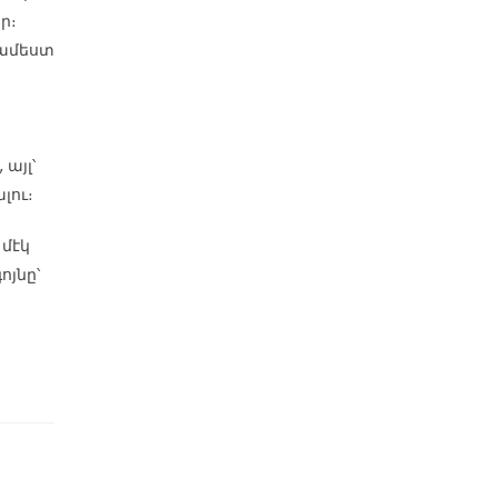
ր։
 համեստ
այլ՝
լու։
 մէկ
ոյնը՝