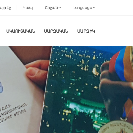
այր Էջ
Կապ
Շրջան
Language
ՍԿԱՈՒՏԱԿԱՆ
ՄԱՐԶԱԿԱՆ
ՄԱՐԶԻԿ