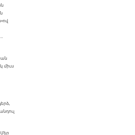
ան
յն
ն»ով
ն…
 ան
կ միւս
երձ,
անդուլ
 Մեր