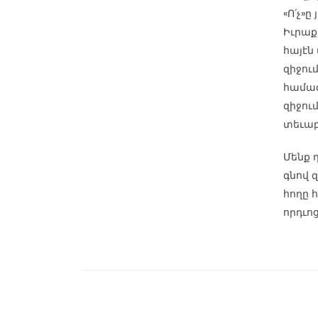
«Ո՛չ»ը
Իւրաքա
հայէն
զիջու
համազ
զիջու
տեւաբ
Մենք 
գնով 
հողը հ
որդւոց