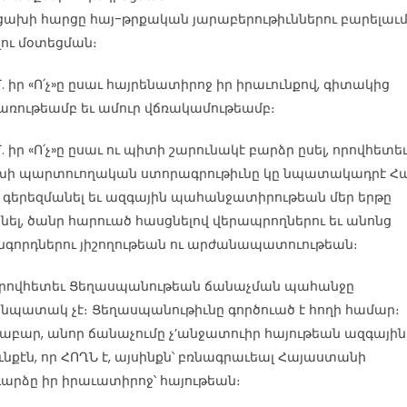
ախի հարցը հայ-թրքական յարաբերութիւններու բարելաւ
ու մօտեցման։
Մ. իր «Ո՛չ»ը ըսաւ հայրենատիրոջ իր իրաւունքով, գիտակից
առութեամբ եւ ամուր վճռակամութեամբ։
Մ. իր «Ո՛չ»ը ըսաւ ու պիտի շարունակէ բարձր ըսել, որովհետե
խի պարտուողական ստորագրութիւնը կը նպատակադրէ Հա
գերեզմանել եւ ազգային պահանջատիրութեան մեր երթը
նել, ծանր հարուած հասցնելով վերապրողներու եւ անոնց
գորդներու յիշողութեան ու արժանապատուութեան։
, որովհետեւ Ցեղասպանութեան ճանաչման պահանջը
նպատակ չէ։ Ցեղասպանութիւնը գործուած է հողի համար։
աբար, անոր ճանաչումը չ’անջատուիր հայութեան ազգային
ւնքէն, որ ՀՈՂՆ է, այսինքն՝ բռնագրաւեալ Հայաստանի
արձը իր իրաւատիրոջ՝ հայութեան։