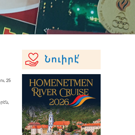
ու 25
րէն,