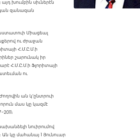
 այդ խումբին սիւներէն
ական զանազան
 հաստատուի Միացեալ
նքերով ու ժրաջան
տայի Հ.Մ.Ը.Մ.ի
արիներ շարունակ իր
է Հ.Մ.Ը.Մ.ի Ֆլորիտայի
րատեւման ու
 Ժողովին ան կ՚ընտրուի
որուն մաս կը կազմէ
-2011։
նախանձելի նուիրումով
։ Ան կը մահանայ 1 Յունուար