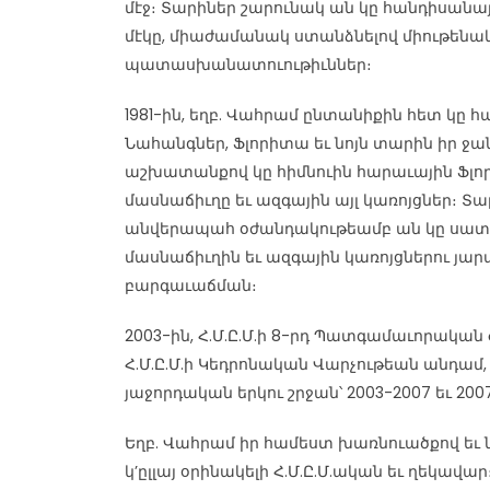
մէջ։ Տարիներ շարունակ ան կը հանդիսանայ
մէկը, միաժամանակ ստանձնելով միութեն
պատասխանատուութիւններ։
1981-ին, եղբ. Վահրամ ընտանիքին հետ կը
Նահանգներ, Ֆլորիտա եւ նոյն տարին իր ջա
աշխատանքով կը հիմնուին հարաւային Ֆլորի
մասնաճիւղը եւ ազգային այլ կառոյցներ։ Տ
անվերապահ օժանդակութեամբ ան կը սատար
մասնաճիւղին եւ ազգային կառոյցներու յա
բարգաւաճման։
2003-ին, Հ.Մ.Ը.Մ.ի 8-րդ Պատգամաւորական
Հ.Մ.Ը.Մ.ի Կեդրոնական Վարչութեան անդամ, 
յաջորդական երկու շրջան՝ 2003-2007 եւ 2007
Եղբ. Վահրամ իր համեստ խառնուածքով եւ 
կ’ըլլայ օրինակելի Հ.Մ.Ը.Մ.ական եւ ղեկավար