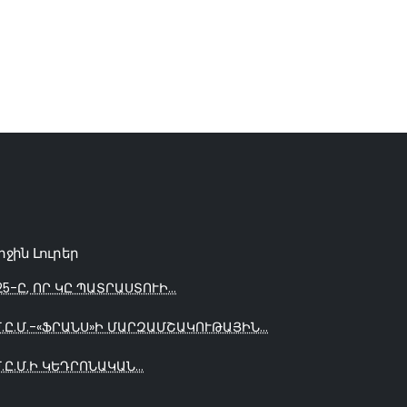
րջին Լուրեր
25-Ը, ՈՐ ԿԸ ՊԱՏՐԱՍՏՈՒԻ...
Մ.Ը.Մ.-«ՖՐԱՆՍ»Ի ՄԱՐԶԱՄՇԱԿՈՒԹԱՅԻՆ...
Մ.Ը.Մ.Ի ԿԵԴՐՈՆԱԿԱՆ...