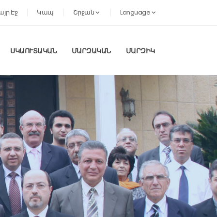
այր Էջ
Կապ
Շրջան
Language
ՍԿԱՈՒՏԱԿԱՆ
ՄԱՐԶԱԿԱՆ
ՄԱՐԶԻԿ