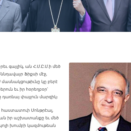
եւ գայլիկ, ան Հ.Մ.Ը.Մ.ի մեծ
ննդավայր Ֆիքսի մէջ,
 մասնակցութիւնը կը բերէ
րուն եւ իր հօրեղբօր՝
ը դառնայ փայլուն մարզիկ։
կը հաստատուի Մոնթրէալ,
կան իր աշխատանքը եւ մեծ
թպոլի խումբի կազմութեան