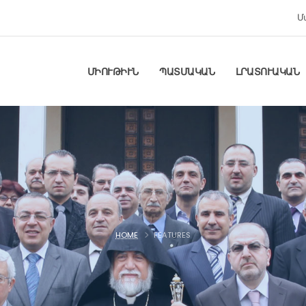
Մ
ՄԻՈՒԹԻՒՆ
ՊԱՏՄԱԿԱՆ
ԼՐԱՏՈՒԱԿԱՆ
HOME
FEATURES