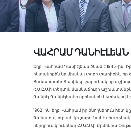
ՎԱՀՐԱՄ ԴԱՆԻԷԼեԱՆ
Եղբ. Վահրամ Դանիէլեան ծնած է 1945-ին։ Իբր
ընտանիքին կը միանայ փոքր տարիքին, իր ծ
Յունաստան։ Տարիներ շարունակ իր աշխոյժ
Հ.Մ.Ը.Մ.ի տեղւոյն մասնաճիւղի աշխատանքնե
Դանիէլ Դանիէլեանի օրինակին հետեւելով կ
1962-ին, եղբ. Վահրամ իր ծնողներուն հետ 
Գանատա, ուր ան կը շարունակէ միութենա
ներդրում կ՚ունենայ Հ.Մ.Ը.Մ.ի Արմենիա ֆու