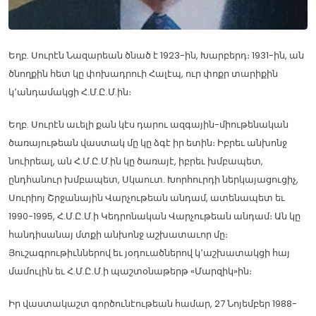
Եղբ. Սուրէն Նազարեան ծնած է 1923-ին, Խարբերդ։ 1931-ին, ան
ծնողքին հետ կը փոխադրուի Հալէպ, ուր փոքր տարիքին
կ՚անդամակցի Հ.Մ.Ը.Մ.ին։
Եղբ. Սուրէն աւելի քան կէս դարու ազգային-միութենական
ծառայութեան վաստակ մը կը ձգէ իր ետին։ Իբրեւ անխոնջ
նուիրեալ, ան Հ.Մ.Ը.Մ.ին կը ծառայէ, իբրեւ խմբապետ,
ընդհանուր խմբապետ, Սկաուտ. Խորհուրդի ներկայացուցիչ,
Սուրիոյ Շրջանային Վարչութեան անդամ, ատենապետ եւ
1990-1995, Հ.Մ.Ը.Մ.ի Կեդրոնական Վարչութեան անդամ։ Ան կը
հանդիսանայ մտքի անխոնջ աշխատաւոր մը։
Յուշագրութիւններով եւ յօդուածներով կ՚աշխատակցի հայ
մամուլին եւ Հ.Մ.Ը.Մ.ի պաշտօնաթերթ «Մարզիկ»ին։
Իր վաստակաշտ գործունէութեան համար, 27 Նոյեմբեր 1988-