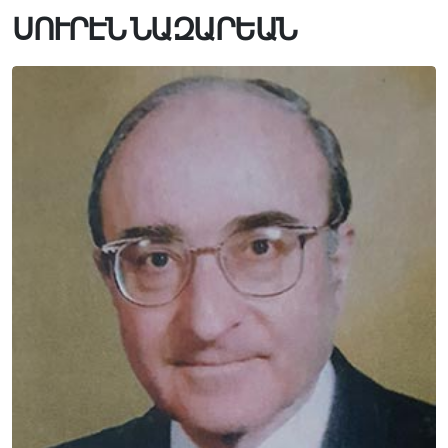
ՍՈՒՐԷՆ ՆԱԶԱՐԵԱՆ