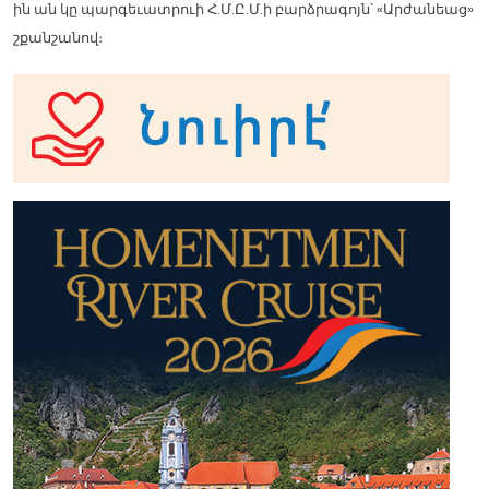
ին ան կը պարգեւատրուի Հ.Մ.Ը.Մ.ի բարձրագոյն՝ «Արժանեաց»
շքանշանով։