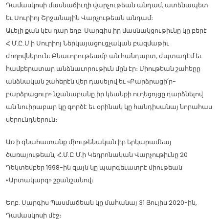
Դամասկոսի մասնաճիւղի վարչութեան անդամ, ատենապետ
եւ Սուրիոյ Շրջանային Վարչութեան անդամ։
Աւելի քան կէս դար եղբ. Սարգիս իր մասնակցութիւնը կը բերէ
Հ.Մ.Ը.Մ.ի Սուրիոյ Ներկայացուցչական բազմաթիւ
ժողովներուն։ Բնաւորութեամբ ան հանդարտ, ժպտադէմ եւ
համբերատար անձնաւորութիւն մըն էր։ Միութեան շահեըը
անձնական շահերէն վեր դասելով եւ «Բարձրացի՛ր-
բարձրացուր» նշանաբանը իր կեանքի ուղեցոյցը դարձնելով
ան նուիրաբար կը գործէ եւ օրինակ կը հանդիսանայ նորահաս
սերունդներուն։
Առ ի գնահատանք միութենական իր երկարամեայ
ծառայութեան, Հ.Մ.Ը.Մ.ի Կեդրոնական Վարչութիւնը 20
Դեկտեմբեր 1998-ին զայն կը պարգեւատրէ միութեան
«Արտակարգ» շքանշանով։
Եղբ. Սարգիս Պասմաճեան կը մահանայ 31 Յուլիս 2020-ին,
Դամասկոսի մէջ։