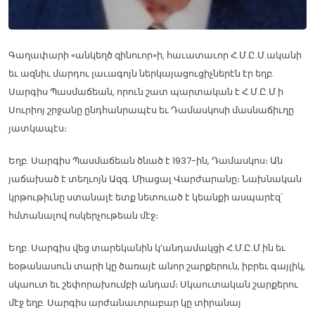
Գաղափարի «անկեղծ զինուոր»ի, հաւատաւոր Հ.Մ.Ը.Մ.ականի
եւ ազնիւ մարդու լաւագոյն ներկայացուցիչներէն էր եղբ.
Սարգիս Պասմաճեան, որուն շատ պարտական է Հ.Մ.Ը.Մ.ի
Սուրիոյ շրջանը ընդհանրապէս եւ Դամասկոսի մասնաճիւղը
յատկապէս։
Եղբ. Սարգիս Պասմաճեան ծնած է 1937-ին, Դամասկոս։ Ան
յաճախած է տեղւոյն Ազգ. Միացալ Վարժարանը։ Նախնական
կրթութիւնը ստանալէ ետք նետուած է կեանքի ասպարէզ՝
հմտանալով ոսկերչութեան մէջ։
Եղբ. Սարգիս վեց տարեկանին կ’անդամակցի Հ.Մ.Ը.Մ.ին եւ
եօթանասուն տարի կը ծառայէ անոր շարքերուն, իբրեւ գայլիկ,
սկաուտ եւ շեփորախումբի անդամ։ Սկաուտական շարքերու
մէջ եղբ. Սարգիս արժանաւորաբար կը տիրանայ