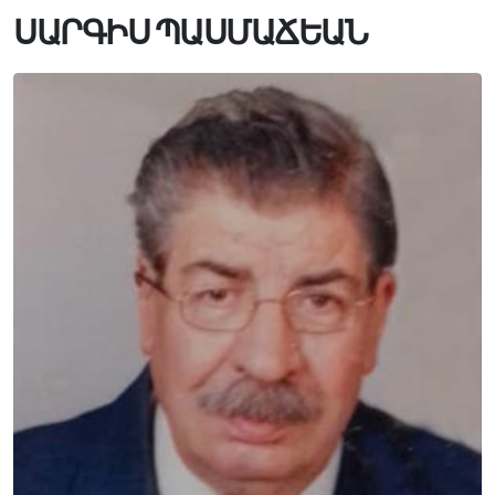
ՍԱՐԳԻՍ ՊԱՍՄԱՃԵԱՆ