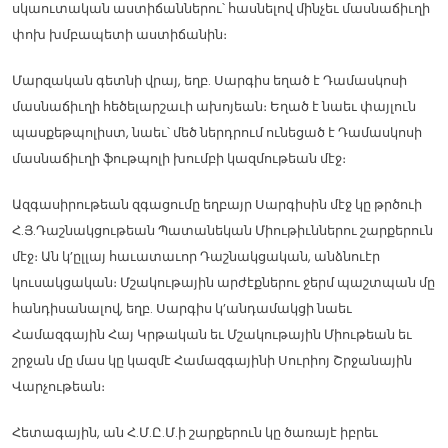
սկաուտական աստիճաններու՝ հասնելով մինչեւ մասնաճիւղի
փոխ խմբապետի աստիճանին։
Մարզական գետնի վրայ, եղբ. Սարգիս եղած է Դամասկոսի
մասնաճիւղի հեծելարշաւի ախոյեան։ Եղած է նաեւ փայլուն
պասքեթպոլիստ, նաեւ՝ մեծ ներդրում ունեցած է Դամասկոսի
մասնաճիւղի ֆութպոլի խումբի կազմութեան մէջ։
Ազգասիրութեան զգացումը եղբայր Սարգիսին մէջ կը թրծուի
Հ.Յ.Դաշնակցութեան Պատանեկան Միութիւններու շարքերուն
մէջ։ Ան կ’ըլլայ հաւատաւոր Դաշնակցական, անձնուէր
կուսակցական։ Մշակութային արժէքներու ջերմ պաշտպան մը
հանդիսանալով, եղբ. Սարգիս կ’անդամակցի նաեւ
Համազգային Հայ Կրթական եւ Մշակութային Միութեան եւ
շրջան մը մաս կը կազմէ Համազգայինի Սուրիոյ Շրջանային
Վարչութեան։
Հետագային, ան Հ.Մ.Ը.Մ.ի շարքերուն կը ծառայէ իբրեւ