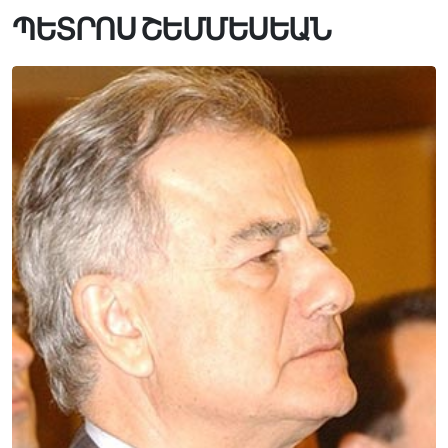
ՊԵՏՐՈՍ ՇԵՄՄԵՍԵԱՆ