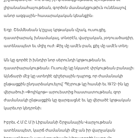
լիբանանահայութեան, գործօն մասնակցութիւն ունենալով
անոր ազգային-հասարակական կեանքին։
Եղբ. Շեմմեսեան կ’ըլլայ կրթական մշակ, ուսուցիչ,
դաստիարակ, խնամակալ, տնօրէն, վարչական, յօդուածագիր,
ատենապետ եւ մղիչ ուժ։ Քիչ մը ամէն բան, քիչ մը ամէն տեղ։
Ան կը գործէ ի խնդիր նոր սերունդի կրթութեան եւ
դաստիարակութեան։ Ուսումը կը նկատէ փրկութեան բանալի։
Այնճարի մէջ կը ստեղծէ գիշերային դպրոց, որ ժամանակի
ընթացքին ընդարձակուելով՝ Պէյրութ կը հասնի եւ 1972-ին կը
վերածուի «Փոլիկլոթ» արուեստից հաստատութեան, զոր
ժամանակի ընթացքին կը զարգացնէ եւ կը վերածէ կրթական
կարեւոր կեդրոնի։
Իբրեւ Հ.Մ.Ը.Մ.ի Լիբանանի Շրջանային Վարչութեան
ատենապետ, կարճ ժամանակի մէջ ան իր վարչական