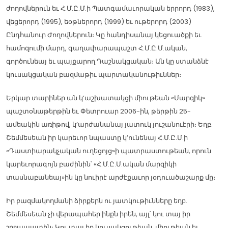
ժողովներուն եւ Հ.Մ.Ը.Մ.ի Պատգամաւորական երրորդ (1983),
վեցերորդ (1995), եօթներորդ (1999) եւ ութերորդ (2003)
Ընդհանուր Ժողովներուն։ Կը հանդիսանայ կեցուածքի եւ
համոզումի մարդ, գաղափարապաշտ Հ.Մ.Ը.Մ.ական,
գործունեայ եւ պայքարող Դաշնակցական։ Ան կը ստանձնէ
կուսակցական բազմաթիւ պարտականութիւններ։
Երկար տարիներ ան կ’աշխատակցի միութեան «Մարզիկ»
պաշտօնաթերթին եւ Փետրուար 2006-ին, թերթին 25-
ամեակին առիթով, կ’արժանանայ յատուկ յուշանուէրի։ Եղբ.
Շեմմեսեան իր կարեւոր նպաստը կ’ունենայ Հ.Մ.Ը.Մ.ի
«Դաստիարակչական ուղեցոյց»ի պատրաստութեան, որուն
կարեւորագոյն բաժինին՝ «Հ.Մ.Ը.Մ.ական մարզիկի
տասնաբանեայ»ին կը նուիրէ արժէքաւոր յօդուածաշարք մը։
Իր բազմակողմանի ձիրքերն ու յատկութիւնները եղբ.
Շեմմեսեան չի վերապահեր ինքն իրեն, այլ՝ կու տայ իր
շրջապատին։ Կու տայ իր կուսակցութեան, միութեան եւ