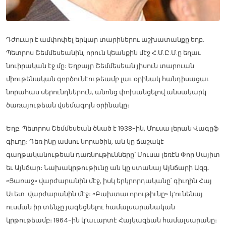
Դժուար է ամփոփել երկար տարիներու աշխատանքը եղբ.
Պետրոս Շեմմեսեանին, որուն կեանքին մէջ Հ.Մ.Ը.Մ.ը եղաւ
նուիրական էջ մը։ Եղբայր Շեմմեսեան յիսուն տարուան
միութենական գործունէութեամբ լաւ օրինակ հանդիսացաւ
նորահաս սերունդներուն, անոնց փոխանցելով անսակարկ
ծառայութեան վսեմագոյն օրինակը։
Եղբ. Պետրոս Շեմմեսեան ծնած է 1938-ին, Մուսա լերան Վագըֆ
գիւղը։ Դեռ ինը ամսու նորածին, ան կը ճաշակէ
գաղթականութեան դառնութիւնները՝ Մուսա լեռէն Փոր Սայիտ
եւ Այնճար։ Նախակրթութիւնը ան կը ստանայ Այնճարի Ազգ.
«Յառաջ» վարժարանին մէջ, իսկ երկրորդականը՝ գիւղին Հայ
Աւետ. վարժարանին մէջ։ «Բախտաւորութիւնը» կ’ունենայ
ուսման իր տենչը յագեցնելու համալսարանական
կրթութեամբ։ 1964-ին կ’աւարտէ Հայկազեան համալսարանը։