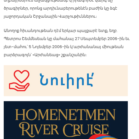
եղբայրներուն աջակցութեամբ կ’իրագործէ կարգ մը
ծրագիրներ, որոնց արդիւնաբերութենէն բաժին կը ձգէ
յաջորդական Շրջանային Վարչութիւններու։
Անողոք հիւանդութեան դէմ երկար պայքարէ ետք, եղբ.
Պետրոս Շեմմեսեան կը մահանայ 27 Սեպտեմբեր 2006-ին եւ
յետ-մահու՝ 5 Նոյեմբեր 2006-ին կ’արժանանայ միութեան
բարձրագոյն՝ «Արժանեաց» շքանշանին։