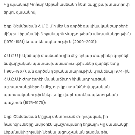
Կը պսակուի Գոհար Աբրահամեանի հետ եւ կը բախտաւորուի
երկու զաւակով։
Եղբ. Շեմմեսեան Հ.Մ.Ը.Մ.ի մէջ կը գործէ գայլիկական շարքերէ
մինչեւ Լիբանանի Շրջանային Վարչութեան անդամակցութիւն
(1979-1981) եւ ատենապետութիւն (2000-2001)։
Հ.Մ.Ը.Մ.ի Այնճարի մասնաճիւղին մէջ երկար տարիներ գործելէ
եւ վարչական պատասխանատուութիւններ վարելէ ետք
(1965-1967), ան գործօն դերակատարութիւն կ’ունենայ 1974-ին,
Հ.Մ.Ը.Մ.ի Ժըտէյտէի մասնաճիւղի հիմնադրութեան
աշխատանքներուն մէջ, ուր կը ստանձնէ վարչական
պարտականութիւններ եւ կը վարէ ատենապետութեան
պաշտօն (1975-1976)։
Եղբ. Շեմմեսեան կ’ըլլայ փնտռուած ժողովական, իր
համոզումները ամրօրէն պաշտպանող եղբայր։ Կը մասնակցի
Լիբանանի շրջանի Ներկայացուցչական բազմաթիւ