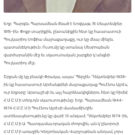
Եղբ. Պարգեւ Պարսամեան ծնած է Եոզկաթ, 15 Սեպտեմբեր
1915-ին։ Փոքր տարիքին, ընտանիքին հետ կը հաստատուի
Պուլկարիոյ Սոֆիա մայրաքաղաքը, ուր կը մնայ մինչեւ
պատանեկութիւն։ Ուսումը կը ստանայ Մեսրոպեան
վարժարանին մէջ եւ սկաուտական շարքեր կ՚անցնի
Պուլկարիոյ մէջ։
Շրջան մը կը բնակի Փրակա, ապա՝ Պերլին։ Դեկտեմբեր 1939-
ին կը հաստատուի Արժանթինի մայրաքաղաք Պուէնոս Այրէս,
ուր եղբօրը՝ Արտաշէսի եւ այլ հայրենակիցներու հետ կը հիմնէ
Հ.Մ.Ը.Մ.ի տեղւոյն սկաուտութիւնը։ Եղբ. Պարսամեան 1944-
1974 Հ.Մ.Ը.Մ.ի Պուէնոս Այրէսի մասնաճիւղին
ատենապետութիւնը կը վարէ 13 անգամ։ Դեկտեմբեր 1974-ին,
Հ.Մ.Ը.Մ.ի Ա. Պատգամաւորական Ժողովին, ան կ՚ընտրուի
Հ.Մ.Ը.Մ.ի առաջին Կեդրոնական Վարչութեան անդամ, չորս