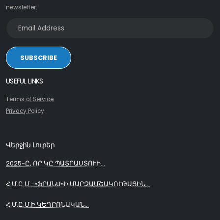
newsletter:
SUBSCRIBE
USEFUL LINKS
Terms of Service
Privacy Policy
Վերջին Լուրեր
2025-Ը, ՈՐ ԿԸ ՊԱՏՐԱՍՏՈՒԻ...
Հ.Մ.Ը.Մ.-«ՖՐԱՆՍ»Ի ՄԱՐԶԱՄՇԱԿՈՒԹԱՅԻՆ...
Հ.Մ.Ը.Մ.Ի ԿԵԴՐՈՆԱԿԱՆ...