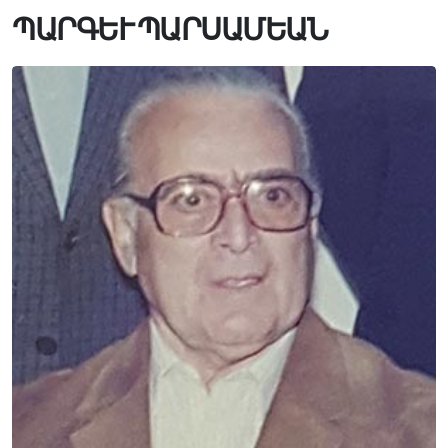
ՊԱՐԳԵՒ ՊԱՐՍԱՄԵԱՆ