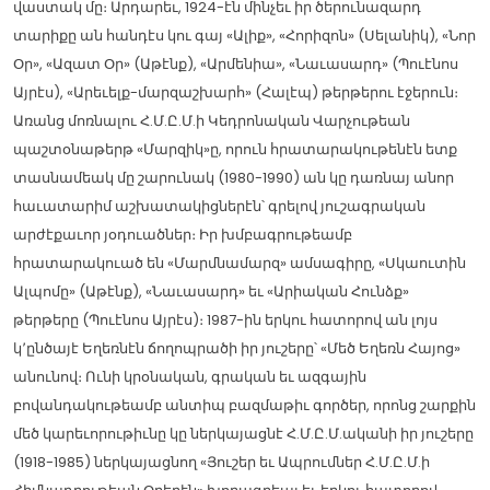
վաստակ մը։ Արդարեւ, 1924-էն մինչեւ իր ծերունազարդ
տարիքը ան հանդէս կու գայ «Ալիք», «Հորիզոն» (Սելանիկ), «Նոր
Օր», «Ազատ Օր» (Աթէնք), «Արմենիա», «Նաւասարդ» (Պուէնոս
Այրէս), «Արեւելք-մարզաշխարհ» (Հալէպ) թերթերու էջերուն։
Առանց մոռնալու Հ.Մ.Ը.Մ.ի Կեդրոնական Վարչութեան
պաշտօնաթերթ «Մարզիկ»ը, որուն հրատարակութենէն ետք
տասնամեակ մը շարունակ (1980-1990) ան կը դառնայ անոր
հաւատարիմ աշխատակիցներէն՝ գրելով յուշագրական
արժէքաւոր յօդուածներ։ Իր խմբագրութեամբ
հրատարակուած են «Մարմնամարզ» ամսագիրը, «Սկաուտին
Ալպոմը» (Աթէնք), «Նաւասարդ» եւ «Արիական Հունձք»
թերթերը (Պուէնոս Այրէս)։ 1987-ին երկու հատորով ան լոյս
կ՚ընծայէ Եղեռնէն ճողոպրածի իր յուշերը՝ «Մեծ Եղեռն Հայոց»
անունով։ Ունի կրօնական, գրական եւ ազգային
բովանդակութեամբ անտիպ բազմաթիւ գործեր, որոնց շարքին
մեծ կարեւորութիւնը կը ներկայացնէ Հ.Մ.Ը.Մ.ականի իր յուշերը
(1918-1985) ներկայացնող «Յուշեր եւ Ապրումներ Հ.Մ.Ը.Մ.ի