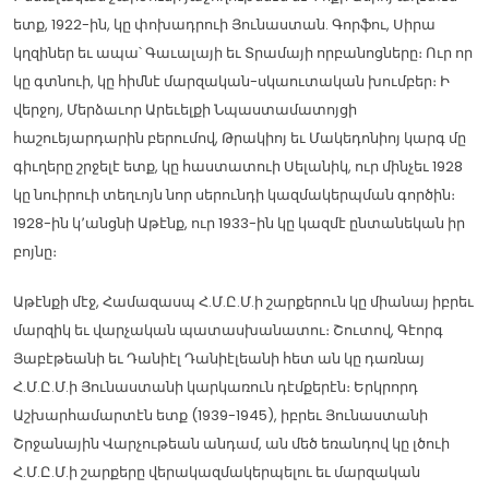
ետք, 1922-ին, կը փոխադրուի Յունաստան. Գորֆու, Սիրա
կղզիներ եւ ապա՝ Գաւալայի եւ Տրամայի որբանոցները։ Ուր որ
կը գտնուի, կը հիմնէ մարզական-սկաուտական խումբեր։ Ի
վերջոյ, Մերձաւոր Արեւելքի Նպաստամատոյցի
հաշուեյարդարին բերումով, Թրակիոյ եւ Մակեդոնիոյ կարգ մը
գիւղերը շրջելէ ետք, կը հաստատուի Սելանիկ, ուր մինչեւ 1928
կը նուիրուի տեղւոյն նոր սերունդի կազմակերպման գործին։
1928-ին կ՚անցնի Աթէնք, ուր 1933-ին կը կազմէ ընտանեկան իր
բոյնը։
Աթէնքի մէջ, Համազասպ Հ.Մ.Ը.Մ.ի շարքերուն կը միանայ իբրեւ
մարզիկ եւ վարչական պատասխանատու։ Շուտով, Գէորգ
Յաբէթեանի եւ Դանիէլ Դանիէլեանի հետ ան կը դառնայ
Հ.Մ.Ը.Մ.ի Յունաստանի կարկառուն դէմքերէն։ Երկրորդ
Աշխարհամարտէն ետք (1939-1945), իբրեւ Յունաստանի
Շրջանային Վարչութեան անդամ, ան մեծ եռանդով կը լծուի
Հ.Մ.Ը.Մ.ի շարքերը վերակազմակերպելու եւ մարզական