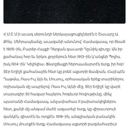
Հ.Մ.Ը.Մ.ի աւագ սերունդի ներկայացուցիչներէն է Շաւարշ Ա.
Քհնյ. Մեհրապեանը, աւազանի անունով՝ Համազասպ, որ ծնած
է 1905-ին, Բարձր Հայքի Դերջան գաւառի Դըւնիկ գիւղը։ Ան իր
քահանայ հօր եւ երկու քոյրերուն հետ 1913-ին կ՚անցնի Պոլիս,
իսկ 1914-ին՝ Կիլիկիա։ Ֆնտըճաքի հերոսամարտէն ետք, իր հօր՝
Տէր Եղիշէ քահանային հետ կը բռնէ աքսորի ճամբան, Հալէպէն
Ղաթմա, Ռաս Իւլ Այն եւ Մուսուլ, օրհասական երեք տարիներու
ոդիսական մը ապրելով։ Ռաս Իւլ Այնի մէջ, Տէր Եղիշէ կը վարէ
տարագիր 30 հազար հայերու հոգեւոր հովութիւնը, մինչ
պատանի Համազասպ, անչափահաս 11 բախտակիցներու
հետ, քանի մը անգամ մահէ ազատելէ ետք, կը վիրաւորուի
գանկէն, զիստէն եւ ոտքէն։ 1918-ին, անգլիական բանակին
Մուսուլ մուտքէն ետք, Համազասպ աքսորի բազմահարիւր