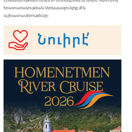
Հիմնադրութեան Օրերէն» խորագրեալ եւ երկու հատորով
հրատարակութեան ներկայացուելիք մէկ
աշխատասիրութիւնը։