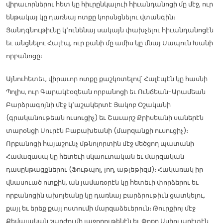
վիրաւորներու հետ կը հիւրընկալուի հիւանդանոցի մը մէջ, ուր
ենթակայ կը դառնայ ոտքը կորսնցնելու վտանգին։
Յանդգնութիւնը կ՚ունենայ սակայն փախչելու հիւանդանոցէն
եւ անցնելու Հալէպ, ուր քանի մը ամիս կը մնայ Սապուն Խանի
որբանոցը։
Այնուհետեւ, վիրաւոր ոտքը քաշկռտելով՝ Հալէպէն կը հասնի
Պոլիս, ուր Գարակէօզեան որբանոցի եւ Ունճեան-Արամեան
Բարձրագոյնի մէջ կ՚աշակերտէ Յակոբ Օշականի
(գրականութեան ուսուցիչ) եւ Շաւարշ Քրիսեանի սաներէն
տարօնցի Սուրէն Բաբախեանի (մարզանքի ուսուցիչ)։
Որբանոցի հայաշունչ մթնոլորտին մէջ մեծցող պատանի
Համազասպ կը հետեւի սկաուտական եւ մարզական
դասընթացքներու (Ֆութպոլ, լող, աթլեթիզմ)։ Հակառակ իր
վնասուած ոտքին, ան յամառօրէն կը հետեւի փորձերու եւ
որբանոցին ախոյեանը կը դառնայ բարձրութիւն ցատկելու,
քայլ եւ երեք քայլ ոստումի մարզաձեւերուն։ Թուրքիոյ մէջ
Քեմալական շարժումի յաջողութենէն եւ Փոքր Ասիոյ աղէտէն