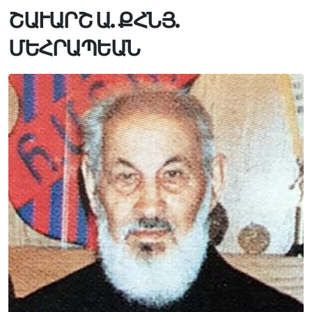
ՇԱՒԱՐՇ Ա. ՔՀՆՅ.
ՄԵՀՐԱՊԵԱՆ