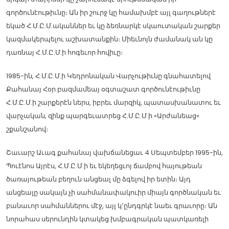
գործունէութիւնը։ Ան իր շուրջ կը համախմբէ այլ գաղութներէ
եկած Հ.Մ.Ը.Մ.ականներ եւ կը ձեռնարկէ սկաուտական շարքեր
կազմակերպելու աշխատանքին։ Միեւնոյն ժամանակ ան կը
դառնայ Հ.Մ.Ը.Մ.ի հոգեւոր հովիւը։
1985-ին, Հ.Մ.Ը.Մ.ի Կեդրոնական Վարչութիւնը գնահատելով
Քահանայ Հօր բազմամեայ օգտաշատ գործունէութիւնը
Հ.Մ.Ը.Մ.ի շարքերէն ներս, իբրեւ մարզիկ, պատասխանատու եւ
վարչական, զինք պարգեւատրեց Հ.Մ.Ը.Մ.ի «Արժանեաց»
շքանշանով։
Շաւարշ Աւագ քահանայ վախճանեցաւ 4 Սեպտեմբեր 1995-ին,
Պուէնոս Այրէս, Հ.Մ.Ը.Մ.ի եւ եկեղեցւոյ ճամբով հայութեան
ծառայութեան բեղուն անցեալ մը ձգելով իր ետին։ Այդ
անցեալը սակայն չի սահմանափակուիր միայն գործնական եւ
բանաւոր սահմաններու մէջ, այլ կ՚ընդգրկէ նաեւ գրաւորը։ Ան
նորահաս սերունդին կտակեց խմբագրական պատկառելի