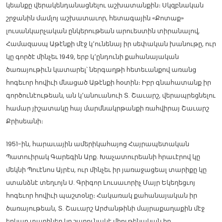
կեանքը վերակենդանացնելու աշխատանքին։ Սկզբնական
շրջանին մամլոյ աշխատաւոր, հետագային «Քոտաք»
լուսանկարչական ընկերութեան արուեստին տիրանալով,
Համազասպ Աթէնքի մէջ կ՚ունենայ իր սեփական խանութը, ուր
կը գործէ մինչեւ 1949, երբ կ՚ընդունի քահանայական
ծառայութիւն կատարել՝ ներգաղթի հետեւանքով առանց
հոգեւոր հովիւի մնացած Աթէնքի հօտին։ Իբր գնահատանք իր
գործունէութեան, ան կ՚անուանուի Տ. Շաւարշ, վերապրեցնելու
համար յիշատակը հայ մարմնակրթանքի ռահվիրայ Շաւարշ
Քրիսեանի։
1951-ին, հարաւային ամերիկահայոց Հայրապետական
Պատուիրակ Գարեգին Արք. Խաչատուրեանի հրաւէրով կը
մեկնի Պուէնոս Այրէս, ուր մինչեւ իր յառաջացեալ տարիքը կը
ստանձնէ տեղւոյն Ս. Գրիգոր Լուսաւորիչ Մայր Եկեղեցւոյ
հոգեւոր հովիւի պաշտօնը։ Հակառակ քահանայական իր
ծառայութեան, Տ. Շաւարշ Արժանթինի մայրաքաղաքին մէջ
երկար տարիներ կը շարունակէ միութենական իր