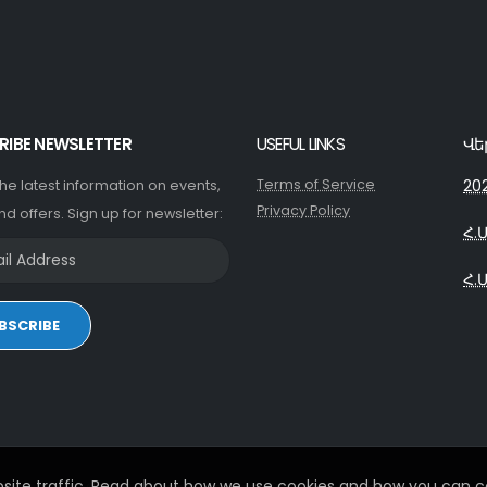
RIBE NEWSLETTER
USEFUL LINKS
Վե
Terms of Service
20
 the latest information on events,
Privacy Policy
nd offers. Sign up for newsletter:
Հ.
Հ.
BSCRIBE
site traffic. Read about how we use cookies and how you can co