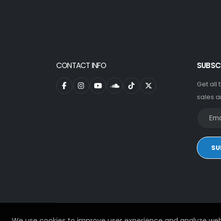
CONTACT INFO
SUBSC
Get all
sales a
SU
We use cookies to improve user experience and analyze web