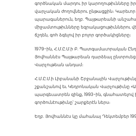
գործնական մարդու իր կարողութիւնները իր
վարչական ժողովներու ընթացքին։ Կարեւոր 
պարագաներուն, եղբ. Պայթարեանի անշահ
միջամտութիւնները եզրակացութիւններու վե
ճշդեն, գոհ ձգելով իր բոլոր գործակիցները։
1979-ին, Հ.Մ.Ը.Մ.ի Բ. Պատգամաւորական Ըն
Յովհաննէս Պայթարեան դարձեալ ընտրուե
Վարչութեան անդամ։
Հ.Մ.Ը.Մ.ի Լիբանանի Շրջանային Վարչութիւ
շքանշանով եւ Կեդրոնական Վարչութիւնը «
պարգեւատրեն զինք, 1993-ին, գնահատելով
գործունէութիւնը՝ շարքերէն ներս։
Եղբ. Յովհաննէս կը մահանայ Դեկտեմբեր 19