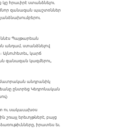
 կը հրաւիրէ ստանձնելու
Անոր զանազան պաշտօններ
 յանձնախումբերու
հաննէս Պայթարեան
ան անդամ, ստանձնելով
յնուհետեւ, կարճ
կան զանազան կազմերու,
գամաւորական անդրանիկ
արեանը ընտրեց Կեդրոնական
ով։
ստ ու սակաւախօս
 շռայլ երեւոյթներէ, բայց
ձառութիւնները, իրատես եւ