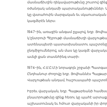
մասնաճիւղին ղեկավարութիւնը շուտով զինք
օժանդակ անդամի պարտականութիւններ։ 
կը վստահուին մարզական եւ սկաուտական
կազմերէն ներս։
1947-ին, առաջին անգամ ըլլալով, եղբ. Յով
կ՚ընտրուի Պէյրութի մասնաճիւղի վարչութե
ատենապետի պատասխանատու պաշտօնը։ Ա
ընդմիջումներով, ան մաս կը կազմէ վարչա
աւելի քան տասնհինգ տարի։
1974-ին, Հ.Մ.Ը.Մ.ի նորագոյն շրջանի Պատ
Ընդհանուր Ժողովը եղբ. Յովհաննէս Պայթ
Վարչութեան անդամ, հաշուապահի պաշտօն
Իբրեւ վարչական, եղբ. Պայթարեանի համե
բնաւորութիւնը զինք հեռու կը պահէ արտաքին
աշխատունակ եւ հմուտ վարչականի իր փոր