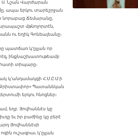
ն Ս. Նշան Վարժարան
մը, ապա երկու տարեշրջան
ի նորաբաց Ճեմարանը,
փարապաշտ մթնոլորտէն,
անն ու Եղիկ Գոնեալեանը։
ը պատճառ կ՚ըլլան որ
րէզ, ինքնաշխատութեամբ
նհատի տիպարը։
կ կ՚անդամակցի Հ.Մ.Ը.Մ.ի
.Դ «Քրիստափոր» Պատանեկան
երտումի երկու հնոցներ։
ամ, եղբ. Յովհաննէս կը
ղը եւ իր բաժինը կը բերէ
արդ Յովհաննէսի
ին ուշագրաւ կ՚ըլլան.