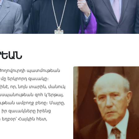
ՐԵԱՆ
յ ժողովուրդի պատմութեան
 մը երկրորդ զաւակը։
է, որ, նոյն տարին, մանուկ
սպանութեան զոհ կ՚երթայ,
ութեան ամբողջ բեռը։ Մայրը,
ի իր զաւակները իրենց
ր եղբօր՝ Հայկին հետ,