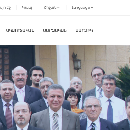
այր Էջ
Կապ
Շրջան
Language
ՍԿԱՈՒՏԱԿԱՆ
ՄԱՐԶԱԿԱՆ
ՄԱՐԶԻԿ