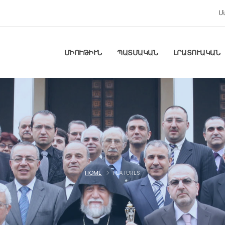
Մ
ՄԻՈՒԹԻՒՆ
ՊԱՏՄԱԿԱՆ
ԼՐԱՏՈՒԱԿԱՆ
HOME
FEATURES