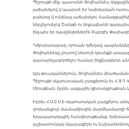
Պէյրութի մէջ, պատանի Յովհաննէս, Ազգայի
յաճախելով կ՚աւարտէ իր նախնական ուսու
բախտը կ՚ունենայ յաճախելու Համազգային
ներշնչուելով Շանթի ու Աղբալեանի գաղա
ինչպէս իր դասընկերներէն Բաբգէն Փափազե
Դժբախտաբար, օրուան դժնդակ պայմաններ
Յովհաննէսը շուտով նետուի կեանքի ասպա
կատարելագործելու համար ինքնակերտ ա
Այդ թուականներուն, Յովհաննէս միաժամանա
Պէյրութի սկաուտական շարքերուն եւ Հ.Յ
Միութեան, իբրեւ ազգային գիտակցութեան կ
Իբրեւ Հ.Մ.Ը.Մ.ի սկաուտական շարքերու անդ
փոխանցուի մասնաճիւղին մարմնամարզի ճիւ
հրապարակային հանդիսութեանց։ Երիտաս
աշխատունակ նկարագիրն ու նախաձեռնող ոգ