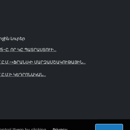
րջին Լուրեր
25-Ը, ՈՐ ԿԸ ՊԱՏՐԱՍՏՈՒԻ...
Մ.Ը.Մ.-«ՖՐԱՆՍ»Ի ՄԱՐԶԱՄՇԱԿՈՒԹԱՅԻՆ...
Մ.Ը.Մ.Ի ԿԵԴՐՈՆԱԿԱՆ...
ntrol them by clicking
Privacy