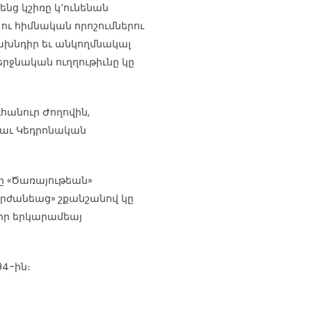
ենց կշիռը կ՚ունենան
ու հիմնական որոշումներու
ախնդիր եւ անկողմնակալ
րջնական ուղղութիւնը կը
դհանուր Ժողովին,
ցաւ Կեդրոնական
նը «Ծառայութեան»
Արժանեաց» շքանշանով կը
 իր երկարամեայ
94-ին։