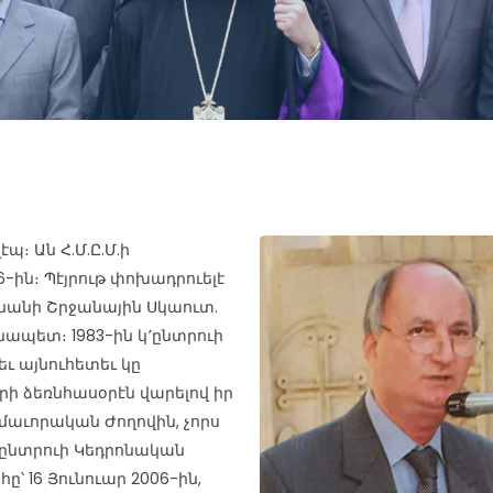
պ։ Ան Հ.Մ.Ը.Մ.ի
-ին։ Պէյրութ փոխադրուելէ
իբանանի Շրջանային Սկաուտ.
նապետ։ 1983-ին կ՚ընտրուի
ւ այնուհետեւ կը
արի ձեռնհասօրէն վարելով իր
մաւորական Ժողովին, չորս
՚ընտրուի Կեդրոնական
՝ 16 Յունուար 2006-ին,