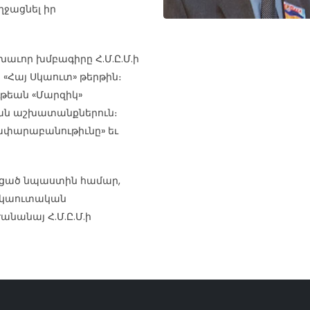
ջացնել իր
լխաւոր խմբագիրը Հ.Մ.Ը.Մ.ի
 «Հայ Սկաուտ» թերթին։
ութեան «Մարզիկ»
ան աշխատանքներուն։
ղափարաբանութիւնը» եւ
նեցած նպաստին համար,
 սկաուտական
անանայ Հ.Մ.Ը.Մ.ի