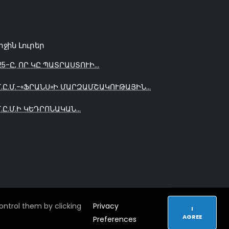
րջին Լուրեր
25-Ը, ՈՐ ԿԸ ՊԱՏՐԱՍՏՈՒԻ...
Մ.Ը.Մ.-«ՖՐԱՆՍ»Ի ՄԱՐԶԱՄՇԱԿՈՒԹԱՅԻՆ...
Մ.Ը.Մ.Ի ԿԵԴՐՈՆԱԿԱՆ...
ntrol them by clicking
Privacy
I
AGREE
Preferences