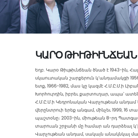
ԿԱՐՕ ԹԻՒԹԻՒՆՃԵԱՆ
Եղբ. Կարօ Թիւթիւնճեան ծնած է 1943-ին, Հալէ
սկաուտական շարքերուն կ՚անդամակցի 1956
ետք, 1966-1982, մաս կը կազմէ Հ.Մ.Ը.Մ.ի Լ
Խորհուրդին, իբրեւ քարտուղար, ապա՝ ատե
Հ.Մ.Ը.Մ.ի Կեդրոնական Վարչութեան անդամ ե
վերընտրուի երեք անգամ, մինչեւ 1999, 16 տ
պաշտօնը։ 2003-ին, միութեան 8-րդ Պատգա
տարուան շրջանի մը համար ան դարձեալ կ
Վարչութեան անդամ, սակայն անակնկալ մահը