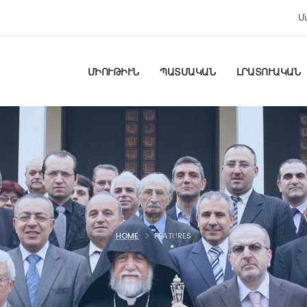
Մ
ՄԻՈՒԹԻՒՆ
ՊԱՏՄԱԿԱՆ
ԼՐԱՏՈՒԱԿԱՆ
HOME
FEATURES