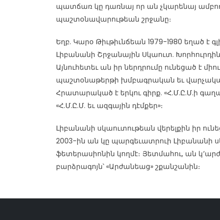
պատճառ կը դառնայ որ ան չկարենայ ամբող
պաշտօնավարութեան շրջանը։
Եղբ. Կարօ Թիւթիւնճեան 1979-1980 եղած է գ
Լիբանանի Շրջանային Սկաուտ. Խորհուրդին
Այնուհետեւ ան իր ներդրումը ունեցած է մի
պաշտօնաթերթի խմբագրական եւ վարչակ
Հրատարակած է երկու գիրք. «Հ.Մ.Ը.Մ.ի գա
«Հ.Մ.Ը.Մ. եւ ազգային դէմքեր»։
Լիբանանի սկաուտութեան վերելքին իր ու
2003-ին ան կը պարգեւատրուի Լիբանանի
ֆետերասիոնին կողմէ։ Յետմահու, ան կ՚արժ
բարձրագոյն՝ «Արժանեաց» շքանշանին։