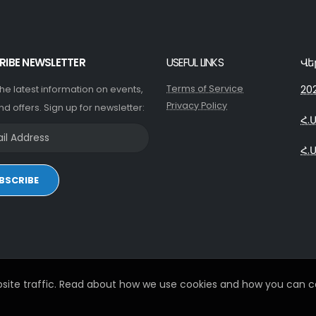
RIBE NEWSLETTER
USEFUL LINKS
Վե
Terms of Service
20
 the latest information on events,
Privacy Policy
nd offers. Sign up for newsletter:
Հ.
Հ.
BSCRIBE
site traffic. Read about how we use cookies and how you can co
© 2026. All Rights Reserved - Developed by
iDoWeb