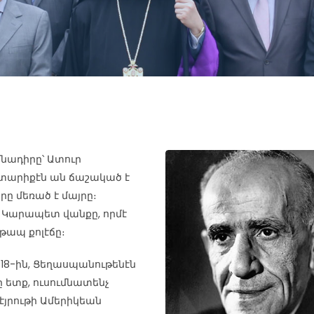
մնադիրը՝ Ատուր
 տարիքէն ան ճաշակած է
րը մեռած է մայրը։
. Կարապետ վանքը, որմէ
նթապ քոլէճը։
918-ին, Ցեղասպանութենէն
 ետք, ուսումնատենչ
Պէյրութի Ամերիկեան