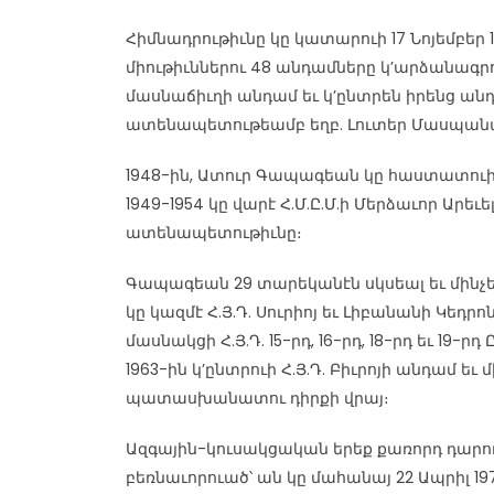
Հիմնադրութիւնը կը կատարուի 17 Նոյեմբեր 1
միութիւններու 48 անդամները կ’արձանագրու
մասնաճիւղի անդամ եւ կ’ընտրեն իրենց անդ
ատենապետութեամբ եղբ. Լուտեր Մասպան
1948-ին, Ատուր Գապագեան կը հաստատուի Պ
1949-1954 կը վարէ Հ.Մ.Ը.Մ.ի Մերձաւոր Արե
ատենապետութիւնը։
Գապագեան 29 տարեկանէն սկսեալ եւ մինչ
կը կազմէ Հ.Յ.Դ. Սուրիոյ եւ Լիբանանի Կեդր
մասնակցի Հ.Յ.Դ. 15-րդ, 16-րդ, 18-րդ եւ 19-ր
1963-ին կ’ընտրուի Հ.Յ.Դ. Բիւրոյի անդամ եւ 
պատասխանատու դիրքի վրայ։
Ազգային-կուսակցական երեք քառորդ դար
բեռնաւորուած՝ ան կը մահանայ 22 Ապրիլ 197