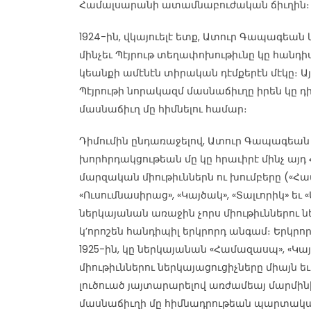
Համալսարանի ատամնաբուժական ճիւղին։
1924-ին, վկայուելէ ետք, Ատուր Գապագեան
մինչեւ Պէյրութ տեղափոխութիւնը կը հանդի
կեանքի ամէնէն տիրական դէմքերէն մէկը։ Այսպ
Պէյրութի նորակազմ մասնաճիւղը իրեն կը դիմէ
մասնաճիւղ մը հիմնելու համար։
Դիմումին ընդառաջելով, Ատուր Գապագեան 
խորհրդակցութեան մը կը հրաւիրէ մինչ այդ 
մարզական միութիւններն ու խումբերը («Հ
«Ուսումնասիրաց», «Կայծակ», «Տալւորիկ» եւ
ներկայանան առաջին չորս միութիւններու ն
կ’որոշեն հանդիպիլ երկրորդ անգամ։ Երկրոր
1925-ին, կը ներկայանան «Համազասպ», «Կայ
միութիւններու ներկայացուցիչները միայն եւ
լուծուած յայտարարելով առժամեայ մարմինի 
մասնաճիւղի մը հիմնադրութեան պարտակա