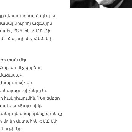
 կը վերադառնայ Հալէպ եւ
սանայ Սուրիոյ ազգային
էս, 1925-ին, Հ.Մ.Ը.Մ.ի
՝ Հալէպի մէջ Հ.Մ.Ը.Մ.ի
իր տան մէջ
Հալէպի մէջ գործող
ամազասպ»,
 «Արարատ»)։ Կը
երկայացուցիչները եւ
դ հանդիպումին, 1 Նոյեմբեր
ծակ» եւ «Տալւորիկ»
 տեղւոյն վրայ իրենք զիրենք
մը կը վստահին Հ.Մ.Ը.Մ.ի
նութիւնը։