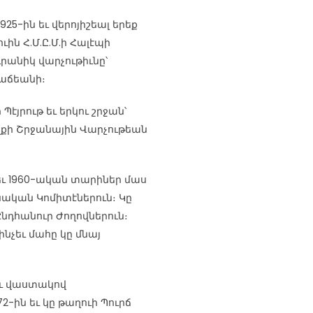
925-ին եւ վերոյիշեալ երեք
ին Հ.Մ.Ը.Մ.ի Հալէպի
րանիկ վարչութիւնը՝
աճեանի։
էյրութ եւ երկու շրջան՝
ւելքի Շրջանային Վարչութեան
եւ 1960-ական տարիներ մաս
ոնական Կոմիտէներուն։ Կը
դ Ընդհանուր Ժողովներուն։
մինչեւ մահը կը մնայ
ու վաստակով
2-ին եւ կը թաղուի Պուրճ