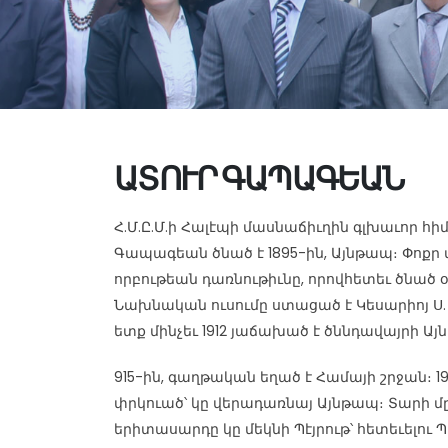
ԱՏՈՒՐ ԳԱՊԱԳԵԱՆ
Հ.Մ.Ը.Մ.ի Հալէպի մասնաճիւղին գլխաւոր հի
Գապագեան ծնած է 1895-ին, Այնթապ։ Փոքր
որբութեան դառնութիւնը, որովհետեւ ծնած օ
Նախնական ուսումը ստացած է Կեսարիոյ Ս
ետք մինչեւ 1912 յաճախած է ծննդավայրի Այ
915-ին, գաղթական եղած է Համայի շրջան։ 1
փրկուած՝ կը վերադառնայ Այնթապ։ Տարի մը
երիտասարդը կը մեկնի Պէյրութ՝ հետեւելու 