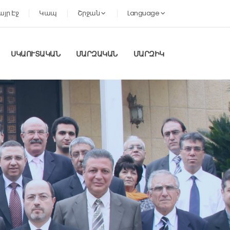
այր Էջ
Կապ
Շրջան
Language
ՍԿԱՈՒՏԱԿԱՆ
ՄԱՐԶԱԿԱՆ
ՄԱՐԶԻԿ