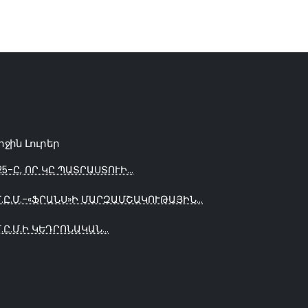
րջին Լուրեր
25-Ը, ՈՐ ԿԸ ՊԱՏՐԱՍՏՈՒԻ...
Մ.Ը.Մ.-«ՖՐԱՆՍ»Ի ՄԱՐԶԱՄՇԱԿՈՒԹԱՅԻՆ...
Մ.Ը.Մ.Ի ԿԵԴՐՈՆԱԿԱՆ...