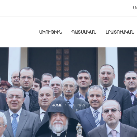
Մ
ՄԻՈՒԹԻՒՆ
ՊԱՏՄԱԿԱՆ
ԼՐԱՏՈՒԱԿԱՆ
HOME
FEATURES