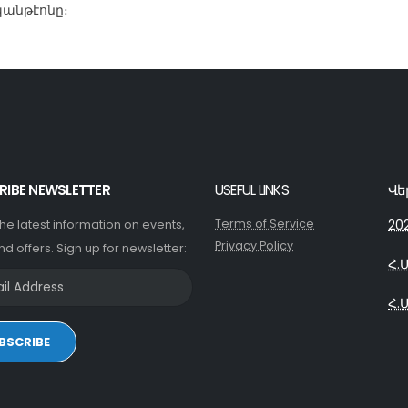
պանթէոնը։
RIBE NEWSLETTER
USEFUL LINKS
Վե
Terms of Service
20
 the latest information on events,
Privacy Policy
nd offers. Sign up for newsletter:
Հ.
Հ.
BSCRIBE