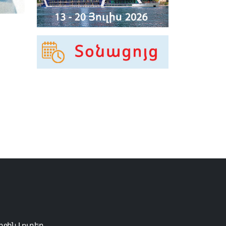
րջին Լուրեր