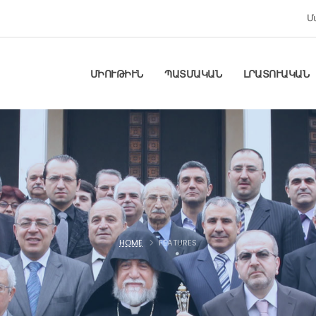
Մ
ՄԻՈՒԹԻՒՆ
ՊԱՏՄԱԿԱՆ
ԼՐԱՏՈՒԱԿԱՆ
HOME
FEATURES