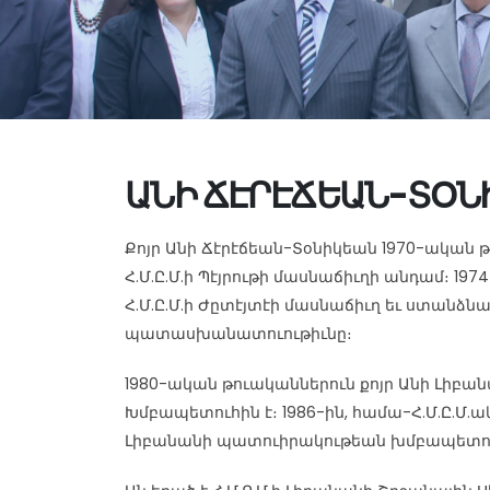
ԱՆԻ ՃԷՐԷՃԵԱՆ-ՏՕՆ
Քոյր Անի Ճէրէճեան-Տօնիկեան 1970-ական 
Հ.Մ.Ը.Մ.ի Պէյրութի մասնաճիւղի անդամ։ 19
Հ.Մ.Ը.Մ.ի Ժըտէյտէի մասնաճիւղ եւ ստանձն
պատասխանատուութիւնը։
1980-ական թուականներուն քոյր Անի Լիբա
Խմբապետուհին է։ 1986-ին, համա-Հ.Մ.Ը.Մ.
Լիբանանի պատուիրակութեան խմբապետու