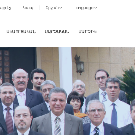
այր Էջ
Կապ
Շրջան
Language
ՍԿԱՈՒՏԱԿԱՆ
ՄԱՐԶԱԿԱՆ
ՄԱՐԶԻԿ