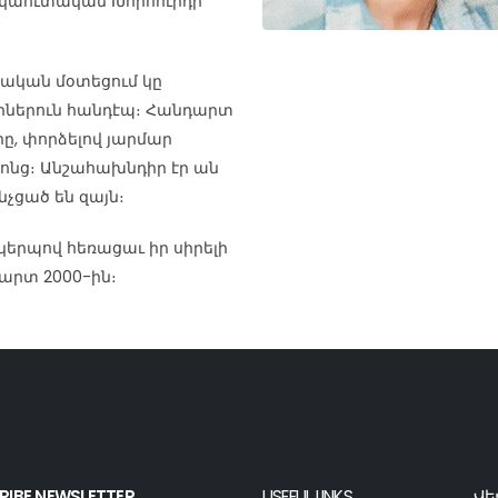
 Սկաուտական Խորհուրդի
ջական մօտեցում կը
րներուն հանդէպ։ Հանդարտ
րը, փորձելով յարմար
անոնց։ Անշահախնդիր էր ան
նչցած են զայն։
երպով հեռացաւ իր սիրելի
Մարտ 2000-ին։
RIBE NEWSLETTER
USEFUL LINKS
Վե