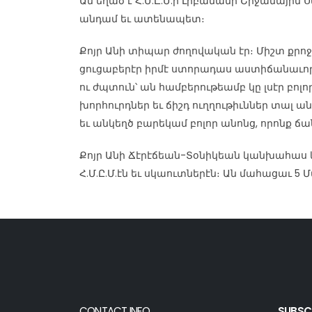
Ան եղած է Հ.Մ.Ը.Մ.ի Լիբանանի Շրջանային
անդամ եւ ատենապետ։
Քոյր Անի տիպար ժողովական էր։ Միշտ քրո
ցուցաբերէր իրմէ ստորադաս աստիճանաւո
ու ժպտուն՝ ան համբերութեամբ կը լսէր բոլո
խորհուրդներ եւ ճիշդ ուղղութիւններ տալ 
եւ անկեղծ բարեկամ բոլոր անոնց, որոնք ճա
Քոյր Անի Ճէրէճեան-Տօնիկեան կանխահաս կ
Հ.Մ.Ը.Մ.էն եւ սկաուտներէն։ Ան մահացաւ 5 
CONTACT INFO
SUBSC