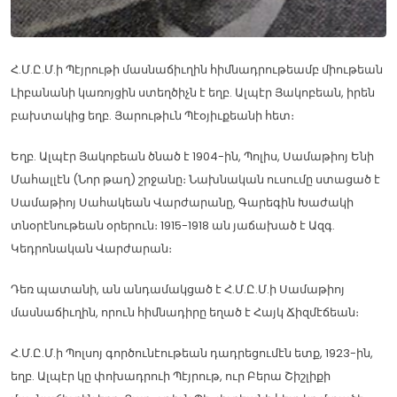
Հ.Մ.Ը.Մ.ի Պէյրութի մասնաճիւղին հիմնադրութեամբ միութեան
Լիբանանի կառոյցին ստեղծիչն է եղբ. Ալպէր Յակոբեան, իրեն
բախտակից եղբ. Յարութիւն Պէօյիւքեանի հետ։
Եղբ. Ալպէր Յակոբեան ծնած է 1904-ին, Պոլիս, Սամաթիոյ Ենի
Մահալլէն (Նոր թաղ) շրջանը։ Նախնական ուսումը ստացած է
Սամաթիոյ Սահակեան Վարժարանը, Գարեգին Խաժակի
տնօրէնութեան օրերուն։ 1915-1918 ան յաճախած է Ազգ.
Կեդրոնական Վարժարան։
Դեռ պատանի, ան անդամակցած է Հ.Մ.Ը.Մ.ի Սամաթիոյ
մասնաճիւղին, որուն հիմնադիրը եղած է Հայկ Ճիզմէճեան։
Հ.Մ.Ը.Մ.ի Պոլսոյ գործունէութեան դադրեցումէն ետք, 1923-ին,
եղբ. Ալպէր կը փոխադրուի Պէյրութ, ուր Բերա Շիշլիքի