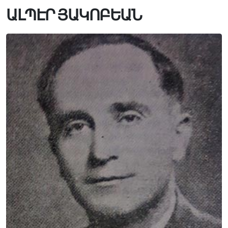
ԱԼՊԷՐ ՅԱԿՈԲԵԱՆ