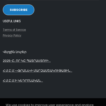
SUBSCRIBE
USEFUL LINKS
Terms of Service
Privacy Policy
Վերջին Լուրեր
2025-Ը, ՈՐ ԿԸ ՊԱՏՐԱՍՏՈՒԻ...
Հ.Մ.Ը.Մ.-«ՖՐԱՆՍ»Ի ՄԱՐԶԱՄՇԱԿՈՒԹԱՅԻՆ...
Հ.Մ.Ը.Մ.Ի ԿԵԴՐՈՆԱԿԱՆ...
We use cookies to improve user experience and analyze