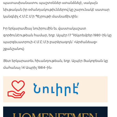
պատասխանատու պաշտօններ ստանձնելէ, սակայն
նիւթական իր օժանդակութիւններով կը շարունակէ սատար
կանգնիլ Հ.Մ.Ը.Մ.ի Պէյրութի մասնաճիւղին։
Իր երկարամեայ նուիրումին եւ վաստակաշատ
գործունէութեան համար, եղբ. Ալպէր 17 Դեկտեմբեր 1980-ին կը
պարգեւատրուի Հ.Մ.Ը.Մ.ի բարձրագոյն՝ «Արժանեաց»
շքանշանով։
Յետ երկարատեւ հիւանդութեան, եղբ. Ալպէր Յակոբեան կը
մահանայ 14 Ապրիլ 1984-ին։