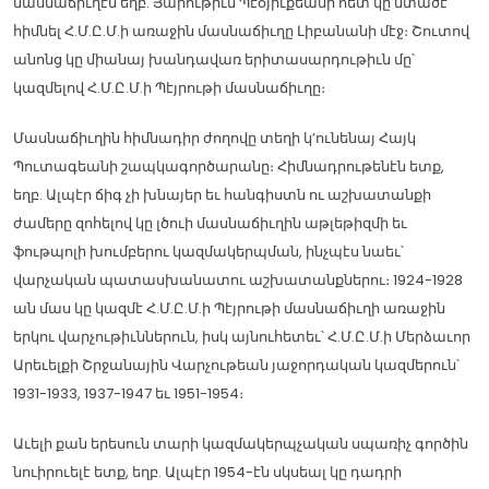
մասնաճիւղէն եղբ. Յարութիւն Պէօյիւքեանի հետ կը մտածէ
հիմնել Հ.Մ.Ը.Մ.ի առաջին մասնաճիւղը Լիբանանի մէջ։ Շուտով
անոնց կը միանայ խանդավառ երիտասարդութիւն մը՝
կազմելով Հ.Մ.Ը.Մ.ի Պէյրութի մասնաճիւղը։
Մասնաճիւղին հիմնադիր ժողովը տեղի կ’ունենայ Հայկ
Պուտագեանի շապկագործարանը։ Հիմնադրութենէն ետք,
եղբ. Ալպէր ճիգ չի խնայեր եւ հանգիստն ու աշխատանքի
ժամերը զոհելով կը լծուի մասնաճիւղին աթլեթիզմի եւ
ֆութպոլի խումբերու կազմակերպման, ինչպէս նաեւ՝
վարչական պատասխանատու աշխատանքներու։ 1924-1928
ան մաս կը կազմէ Հ.Մ.Ը.Մ.ի Պէյրութի մասնաճիւղի առաջին
երկու վարչութիւններուն, իսկ այնուհետեւ՝ Հ.Մ.Ը.Մ.ի Մերձաւոր
Արեւելքի Շրջանային Վարչութեան յաջորդական կազմերուն՝
1931-1933, 1937-1947 եւ 1951-1954։
Աւելի քան երեսուն տարի կազմակերպչական սպառիչ գործին
նուիրուելէ ետք, եղբ. Ալպէր 1954-էն սկսեալ կը դադրի