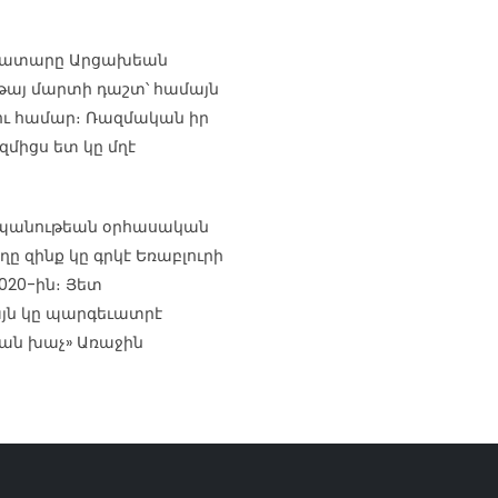
անատարը Արցախեան
թայ մարտի դաշտ՝ համայն
ու համար։ Ռազմական իր
զմիցս ետ կը մղէ
շտպանութեան օրհասական
ղը զինք կը գրկէ Եռաբլուրի
020-ին։ Յետ
յն կը պարգեւատրէ
ն խաչ» Առաջին