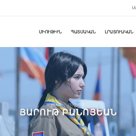
Մ
ՄԻՈՒԹԻՒՆ
ՊԱՏՄԱԿԱՆ
ԼՐԱՏՈՒԱԿԱՆ
HOME
FEATURES
ՅԱՐՈՒԹ ԲԱՆՈՅԵԱՆ