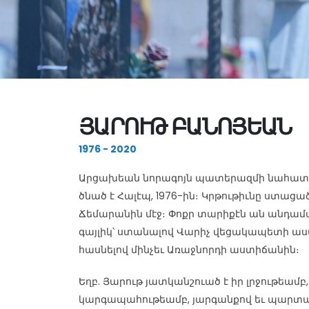
ՅԱՐՈՒԹ ԲԱՆՈՅԵԱՆ
1976 - 2020
Արցախեան նորագոյն պատերազմի նահատա
ծնած է Հալէպ, 1976-ին։ Կրթութիւնը ստացա
Ճեմարանին մէջ։ Փոքր տարիքէն ան անդամակ
գայլիկ՝ ստանալով Վարիչ վեցակապետի ա
հասնելով մինչեւ Առաջնորդի աստիճանին։
Եղբ. Յարութ յատկանշուած է իր լրջութեամ
կարգապահութեամբ, յարգանքով եւ պարտ