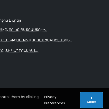
րջին Լուրեր
25-Ը, ՈՐ ԿԸ ՊԱՏՐԱՍՏՈՒԻ...
Մ.Ը.Մ.-«ՖՐԱՆՍ»Ի ՄԱՐԶԱՄՇԱԿՈՒԹԱՅԻՆ...
Մ.Ը.Մ.Ի ԿԵԴՐՈՆԱԿԱՆ...
ntrol them by clicking
Privacy
I
AGREE
Preferences