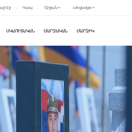
այր Էջ
Կապ
Շրջան
Language
ՍԿԱՈՒՏԱԿԱՆ
ՄԱՐԶԱԿԱՆ
ՄԱՐԶԻԿ