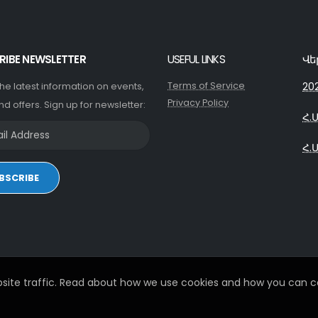
RIBE NEWSLETTER
USEFUL LINKS
Վե
Terms of Service
20
 the latest information on events,
Privacy Policy
nd offers. Sign up for newsletter:
Հ.
Հ.
BSCRIBE
site traffic. Read about how we use cookies and how you can co
© 2026. All Rights Reserved - Developed by
iDoWeb