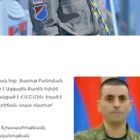
կ եղբ. Յարութ Բանոյեան
ծ է Ազգային Քառէն Եփփէ
ցած է Հ.Մ.Ը.Մ.ին։ Եղած է
ստիճան, ապա սկաուտ՝
բ, ճշդապահութեամբ,
ականութեան