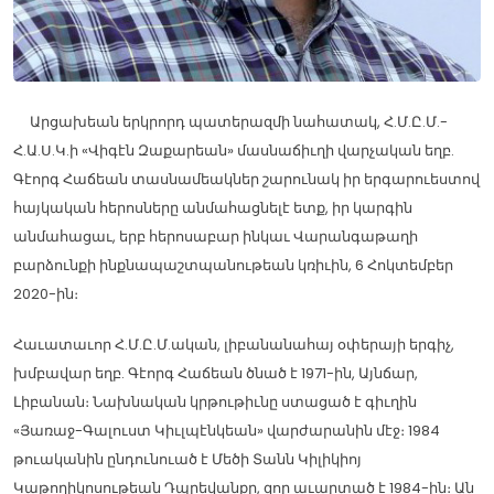
Արցախեան երկրորդ պատերազմի նահատակ, Հ.Մ.Ը.Մ.-
Հ.Ա.Ս.Կ.ի «Վիգէն Զաքարեան» մասնաճիւղի վարչական եղբ.
Գէորգ Հաճեան տասնամեակներ շարունակ իր երգարուեստով
հայկական հերոսները անմահացնելէ ետք, իր կարգին
անմահացաւ, երբ հերոսաբար ինկաւ Վարանգաթաղի
բարձունքի ինքնապաշտպանութեան կռիւին, 6 Հոկտեմբեր
2020-ին։
Հաւատաւոր Հ.Մ.Ը.Մ.ական, լիբանանահայ օփերայի երգիչ,
խմբավար եղբ. Գէորգ Հաճեան ծնած է 1971-ին, Այնճար,
Լիբանան։ Նախնական կրթութիւնը ստացած է գիւղին
«Յառաջ-Գալուստ Կիւլպէնկեան» վարժարանին մէջ։ 1984
թուականին ընդունուած է Մեծի Տանն Կիլիկիոյ
Կաթողիկոսութեան Դպրեվանքը, զոր աւարտած է 1984-ին։ Ան