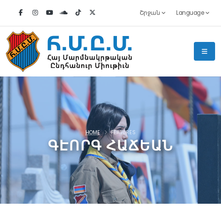
Շրջան
Language
HOME
FEATURES
ԳԷՈՐԳ ՀԱՃԵԱՆ