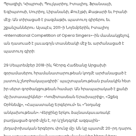
Պրազիլի, Կիպրոսի, Պուլկարիոյ, Իտալիոյ, Ֆրանսայի,
Եգիպտոսի, Սուրիոյ, Լիբանանի, Քուէյթի, Քաթարի եւ Իրանի
մէջ։ Ան տիրացած է բազմաթիւ պատուոյ գիրերու եւ
շքանշաններու։ Այսպէս, 2011-ի Նոյեմբերին, Իտալիոյ
«International Competition of Opera Singers»-ին մասնակցելով,
ան դասուած է լաւագոյն տասնեակի մէջ եւ արժանացած է
պատուոյ գիրի:
29 Սեպտեմբեր 2018-ին, Գէորգ Հաճեանը Արցախի
զօրամասերու հրամանատարութեան կողմէ արժանացած է
յատուկ շնորհակալագիրի` պաշտպանութեան բանակին հետ
իր սերտ գործակցութեան համար: Ան հրապարակած է քանի
մը խտասալիկներ- «Կոմիտասեան Երախայրիք», «Զքեզ
Օրհնեմք», «Հայաստանը Երգերում» եւ «Ղօղանջ
անկախութեան»։ Վերջինը երկու ձայնասկաւառակէ
բաղկացած գործ մըն է, որ կ’ընդգրկէ ազգային-
յեղափոխական երգերու փունջ մը։ Ան կը պատմէ 20-րդ դարու