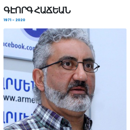
ԳԷՈՐԳ ՀԱՃԵԱՆ
1971 - 2020