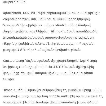
Մարուխեանի։
Այնուհետեւ, 1992-էն մինչեւ հերոսական նահատակութիւնը՝ 6
Հոկտեմբեր 2020, ան յարատեւ եւ անմնացորդ կերպով
ծառայած է իր սիրելի կուսակցութեան եւ անոր ճամբով
ժողովուրդին եւ հայրենիքին։ Գէորգ Հաճեան ստանձնած է
կուսակցական զանազան պատասխանատուութիւններ։
Վերջին շրջանին ան անդամ էր իր բնակավայրի Պռօշեան
քաղաքի Հ.Յ.Դ. «Դրօ Կանայեան» կոմիտէութեան։
Հաւատաւոր Դաշնակցական մը ըլլալու կողքին, եղբ. Գէորգ
նուիրեալ Համազգայնական եւ Հ.Մ.Ը.Մ.ական մըն էր, մինչ
կողակիցը՝ ժրաջան անդամ մը Հայաստանի Օգնութեան
Խաչին։
Գէորգ Հաճեան միսով ու ոսկորով հայ էր, բառին ամբողջական
առումով։ Հայ մշակոյթը, հայ հողը եւ ամէն ինչ որ հայկական էր,
հարազատ էին իրեն համար։ Ան պաշտամունքի աստիճանի