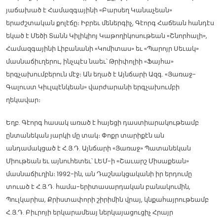
յաճախած է Համազգայինի «Բարսեղ Կանաչեան»
երաժշտական քոլէճը։ Իբրեւ մեներգիչ, Գէորգ Հաճեան հանդէս
եկած է Մեծի Տանն Կիլիկիոյ Կաթողիկոսութեան «Շնորհալի»,
Համազգայինի Լիբանանի «Կոմիտաս» եւ «Պարոյր Սեւակ»
մասնաճիւղերու, ինչպէս նաեւ՝ Թրիփոլիի «Ֆայհա»
երգչախումբերուն մէջ։ Ան եղած է Այնճարի Ազգ. «Յառաջ-
Գալուստ Կիւլպէնկեան» վարժարանի երգչախումբի
ղեկավար։
Եղբ. Գէորգ հասակ առած է հայեցի դաստիարակութեամբ
ընտանեկան յարկի մը տակ։ Փոքր տարիքէն ան
անդամակցած է Հ.Յ.Դ. Այնճարի «Յառաջ» Պատանեկան
Միութեան եւ այնուհետեւ՝ ԼԵՄ-ի «Շաւարշ Միսաքեան»
մասնաճիւղին։ 1992-ին, ան Դաշնակցականի իր երդումը
տուած է Հ.Յ.Դ. համա-երիտասարդական բանակումին,
Պուլկարիա, Քրիստափորի շիրիմին վրայ, կնքահայրութեամբ
Հ.Յ.Դ. Բիւրոյի երկարամեայ ներկայացուցիչ Հրայր